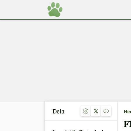
Dela
He
F