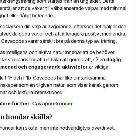
stärkningsträning som startas från en ung ålder. Detta
erställer att de växer till välbalanserade valpar med minimal
ghet eller dåligt beteende.
 socialisera din valp är avgörande, eftersom det hjälper den
 utveckla goda vanor och att interagera positivt med andra.
 Cavapoos svarar särskilt bra på denna typ av träning.
as intelligens och aktiva natur innebär att de behöver
tal stimulans för att undvika att göra orätt, så en
daglig
omenad och engagerande aktiviteter
är viktiga.
e F1- och F1b-Cavapoos har lika omtänksamma
nskaper som en tillgiven natur, som visar kärlek genom
mar och lekfulla interaktioner.
lore further:
Cavapoo-konser
n hundar skälla?
 hundar kan skälla, men inte nödvändigtvis överdrivet.