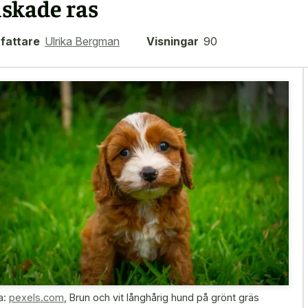
lskade ras
fattare
Ulrika Bergman
Visningar
90
a:
pexels.com
,
Brun och vit långhårig hund på grönt gräs