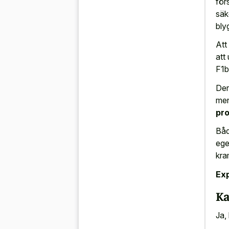
för
säk
bly
Att
att
F1b
Der
men
pr
Båd
ege
kra
Exp
Ka
Ja,