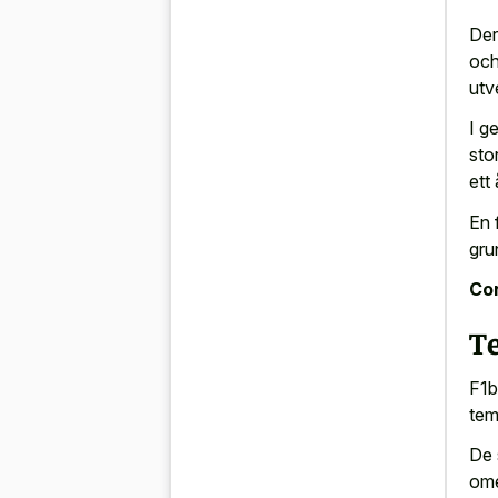
Der
och
utv
I g
sto
ett 
En 
gru
Con
T
F1b
tem
De 
ome