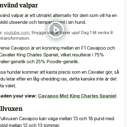
vänd valpar
änd valpar är ett utmärkt alternativ för dem som vill ha en
skild utseende och temperament i sin hund.
a:
youtube.com
,
Snygga valpar växer upp! Dag 1 till vecka 8
ptransformation.
erse Cavapoo är en korsning mellan en F1 Cavapoo och
Cavalier King Charles Spaniel, vilket resulterar i 75%
alier-genetik och 25% Poodle-genetik.
sa hundar kommer att kasta precis som en Cavalier gör, så
du letar efter en låg-shedding ras, detta kanske inte är det
ta valet.
aden your view:
Cavapoo Mot King Charles Spaniel
llvuxen
fullvuxen Cavapoo kan väga mellan 13 och 18 pund med
höjd mellan 12 och 13 tommer.