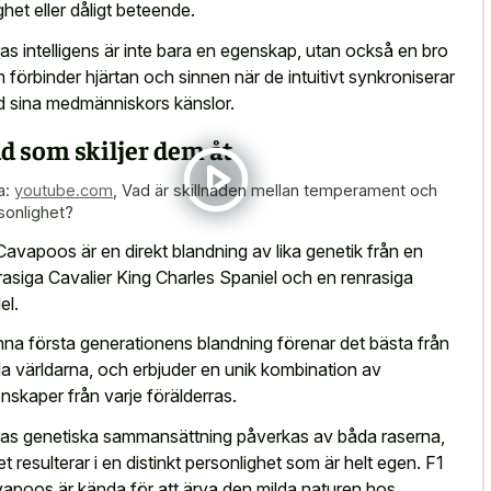
ghet eller dåligt beteende.
as intelligens är inte bara en egenskap, utan också en bro
 förbinder hjärtan och sinnen när de intuitivt synkroniserar
 sina medmänniskors känslor.
d som skiljer dem åt
a:
youtube.com
,
Vad är skillnaden mellan temperament och
sonlighet?
Cavapoos är en direkt blandning av lika genetik från en
rasiga Cavalier King Charles Spaniel och en renrasiga
el.
na första generationens blandning förenar det bästa från
a världarna, och erbjuder en unik kombination av
nskaper från varje förälderras.
as genetiska sammansättning påverkas av båda raserna,
ket resulterar i en distinkt personlighet som är helt egen. F1
apoos är kända för att ärva den milda naturen hos