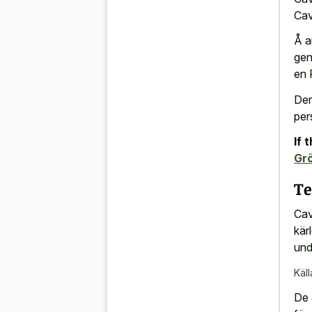
Cav
Å a
gen
en 
Den
per
If 
Gr
Te
Cav
kär
und
Käll
De 