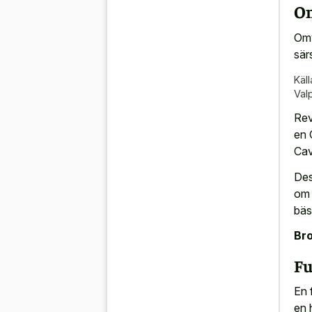
Om
Omv
sär
Käll
Val
Rev
en 
Cav
Des
om 
bäs
Bro
Fu
En 
en 