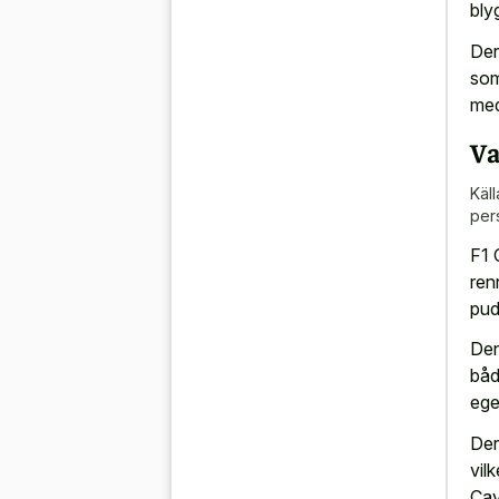
bly
Der
som
med
Va
Käll
per
F1 
ren
pud
Den
båd
ege
Der
vil
Cav