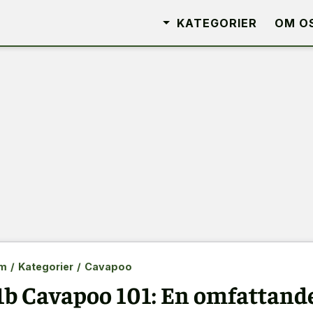
KATEGORIER
OM O
m
/
Kategorier
/
Cavapoo
1b Cavapoo 101: En omfattande