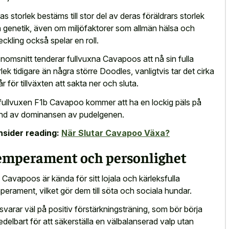
as storlek bestäms till stor del av deras föräldrars storlek
 genetik, även om miljöfaktorer som allmän hälsa och
eckling också spelar en roll.
enomsnitt tenderar fullvuxna Cavapoos att nå sin fulla
rlek tidigare än några större Doodles, vanligtvis tar det cirka
år för tillväxten att sakta ner och sluta.
fullvuxen F1b Cavapoo kommer att ha en lockig päls på
nd av dominansen av pudelgenen.
sider reading:
När Slutar Cavapoo Växa?
emperament och personlighet
 Cavapoos är kända för sitt lojala och kärleksfulla
perament, vilket gör dem till söta och sociala hundar.
svarar väl på positiv förstärkningsträning, som bör börja
delbart för att säkerställa en välbalanserad valp utan