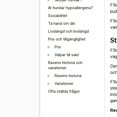
F1b
Är hundar hypoallergena?
pud
Sociabilitet
F1b
Ta hand om din
var
Livslängd och livslängd
St
Pris och tillgänglighet
Pris
F1b
Valpar till salu!
väg
Rasens historia och
Der
variationer
och
Rasens historia
F1b
Variationer
stö
Ofta ställda frågor
ino
gam
Re