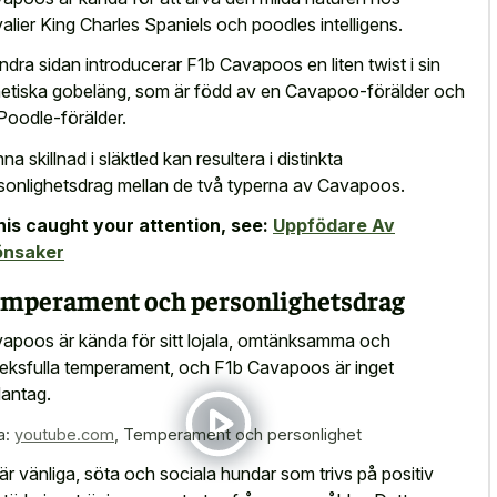
alier King Charles Spaniels och poodles intelligens.
ndra sidan introducerar F1b Cavapoos en liten twist i sin
etiska gobeläng, som är född av en Cavapoo-förälder och
Poodle-förälder.
na skillnad i släktled kan resultera i distinkta
sonlighetsdrag mellan de två typerna av Cavapoos.
this caught your attention, see:
Uppfödare Av
önsaker
mperament och personlighetsdrag
apoos är kända för sitt lojala, omtänksamma och
leksfulla temperament, och F1b Cavapoos är inget
antag.
a:
youtube.com
,
Temperament och personlighet
är vänliga, söta och sociala hundar som trivs på positiv