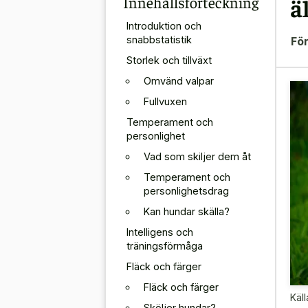
Innehållsförteckning
ä
Introduktion och
snabbstatistik
För
Storlek och tillväxt
Omvänd valpar
Fullvuxen
Temperament och
personlighet
Vad som skiljer dem åt
Temperament och
personlighetsdrag
Kan hundar skälla?
Intelligens och
träningsförmåga
Fläck och färger
Fläck och färger
Käll
Sköljer hundar?