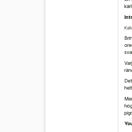
kär
Int
Käll
Bri
ore
svag
Var
rän
Det
helt
Men
hög
pig
You