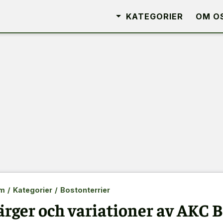
KATEGORIER
OM O
m
/
Kategorier
/
Bostonterrier
ärger och variationer av AKC B