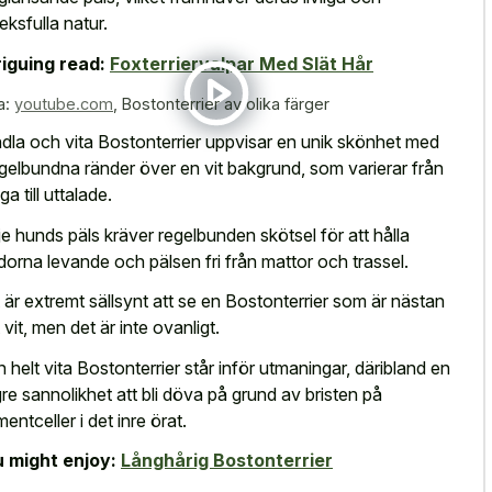
leksfulla natur.
riguing read:
Foxterriervalpar Med Slät Hår
a:
youtube.com
,
Bostonterrier av olika färger
ndla och vita Bostonterrier uppvisar en unik skönhet med
gelbundna ränder över en vit bakgrund, som varierar från
a till uttalade.
je hunds päls kräver regelbunden skötsel för att hålla
dorna levande och pälsen fri från mattor och trassel.
 är extremt sällsynt att se en Bostonterrier som är nästan
 vit, men det är inte ovanligt.
 helt vita Bostonterrier står inför utmaningar, däribland en
re sannolikhet att bli döva på grund av bristen på
mentceller i det inre örat.
 might enjoy:
Långhårig Bostonterrier