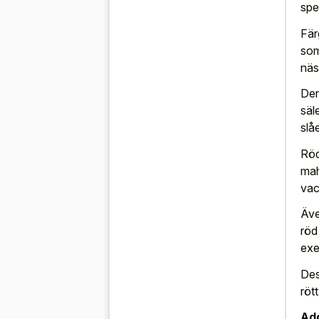
spe
Fär
som
näs
Den
säl
slå
Röd
mah
vac
Äve
röd
exe
Des
röt
Add