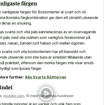
nligaste färgen
 vanligaste färgen för Bostonterrier är svart och vit.
na ikoniska färgkombination ger dem ett utmärkt utseende
 liknar en smoking.
as svarta och vita päls kännetecknas av en övervägande
rt päls med vita märken som vanligtvis förekommer på
stet, näsan, bandet runt halsen och mellan ögonen.
 svarta och vita bostonterriern har ett klassiskt och
ende utseende som inte bara är estetiskt tilltalande utan
så praktiskt, eftersom den mörka färgen inte visar smuts
 tydligt som ljusare färger.
lore further:
Alla Svarta Råttterrier
indel
a:
youtube.com
,
10 mest fantastiska hundraser
 brindle mönster är en vacker och unik färg som