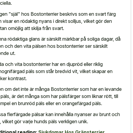
ciella.
gen "själ" hos Bostonterrier beskrivs som en svart färg
 visar en rödaktig nyans i direkt solljus, vilket gör den
tan omöjlig att skilja från svart.
na rödaktiga glans är särskilt märkbar på soliga dagar, då
en och den vita pälsen hos bostonterrier ser särskilt
ende ut.
a och vita bostonterrier har en djupröd eller riklig
ognifärgad päls som står bredvid vit, vilket skapar en
ker kontrast.
n om det inte är många Bostonterrier som har en levande
 päls, är det många som har pälsfärger som liknar rött, till
mpel en brunröd päls eller en orangefärgad päls.
sa flerfärgade pälsar kan innehålla nyanser av brunt och
t, vilket gör varje hunds päls verkligen unik.
itional reading:
Sjukdomar Hos Gränsterrier