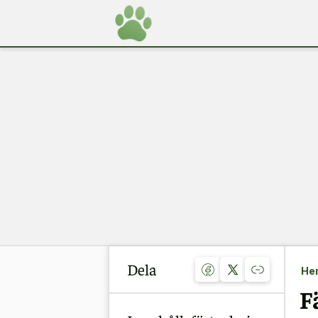
Dela
He
F