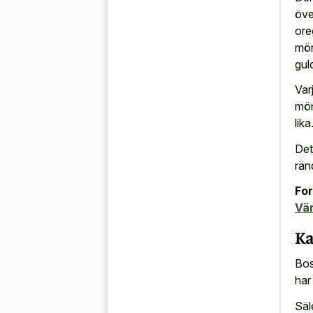
öve
ore
mör
gul
Var
mön
lika
Det
rän
For
Vä
Ka
Bos
har
Säl