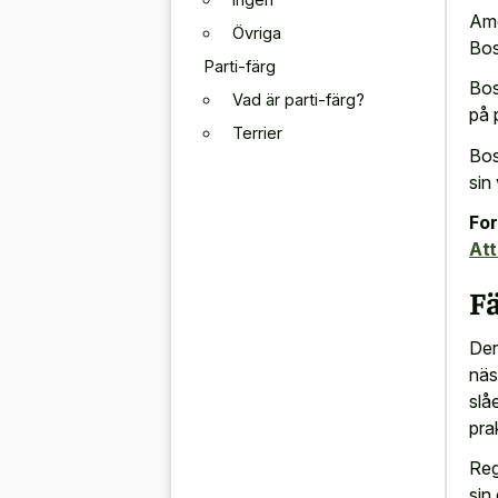
Ame
Övriga
Bos
Parti-färg
Bos
Vad är parti-färg?
på 
Terrier
Bos
sin
For
At
F
Der
näs
slå
pra
Reg
sin