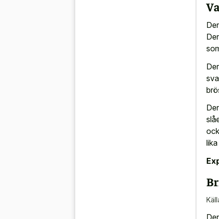
Va
Den
Den
som
Der
sva
brö
Den
slå
ock
lika
Exp
Br
Käll
Den