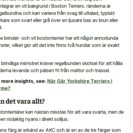
rlagrar en vit bakgrund i Boston Terriers. ränderna är
gelbundna och kan variera från svag till uttalad, typiskt
kare som svart eller grå över en ljusare bas av brun eller
d.
je brindel- och vit bostonterrier har ett något annorlunda
ster, vilket gör att det inte finns två hundar som är exakt
.
 brindliga mönstret kräver regelbunden skötsel för att hålla
derna levande och pälsen fri från mattor och trassel.
 more insights, see:
När Går Yorkshire Terriers I
rme?
n det vara allt?
tonterriärer kan nästan misstas för att vara svarta, men de
 en rödaktig nyans i direkt solljus.
ens färg är erkänd av AKC och är en av de tre färger som