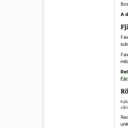
Bos
A d
Fj
Faw
sub
Faw
mil
Rel
Fä
R
Käll
sån
Red
uni