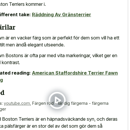
ton Terriers kommer i.
ifferent take:
Räddning Av Gränsterrier
ärilar
n är en vacker färg som är perfekt för dem som vill ha ett
tilt men ändå elegant utseende.
n Bostons är ofta par med vita markeringar, vilket ger en
d kontrast.
ated reading:
American Staffordshire Terrier Fawn
rg
öd
a:
youtube.com
,
Färgen röd - lär dig färgerna - färgerna
ger
 Boston Terriers är en häpnadsväckande syn, och deras
ka pälsfärger är en stor del av det som gör dem så