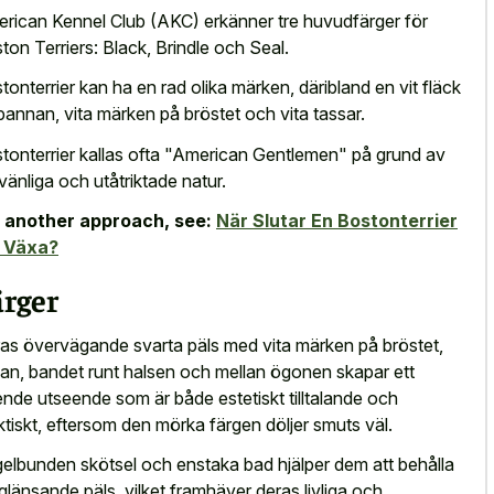
rican Kennel Club (AKC) erkänner tre huvudfärger för
ton Terriers: Black, Brindle och Seal.
tonterrier kan ha en rad olika märken, däribland en vit fläck
pannan, vita märken på bröstet och vita tassar.
tonterrier kallas ofta "American Gentlemen" på grund av
 vänliga och utåtriktade natur.
 another approach, see:
När Slutar En Bostonterrier
t Växa?
ärger
as övervägande svarta päls med vita märken på bröstet,
an, bandet runt halsen och mellan ögonen skapar ett
ende utseende som är både estetiskt tilltalande och
ktiskt, eftersom den mörka färgen döljer smuts väl.
elbunden skötsel och enstaka bad hjälper dem att behålla
 glänsande päls, vilket framhäver deras livliga och