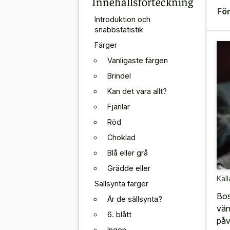
Innehållsförteckning
För
Introduktion och
snabbstatistik
Färger
Vanligaste färgen
Brindel
Kan det vara allt?
Fjärilar
Röd
Choklad
Blå eller grå
Grädde eller
Käll
Sällsynta färger
Bos
Är de sällsynta?
vän
6. blått
påv
Ingen