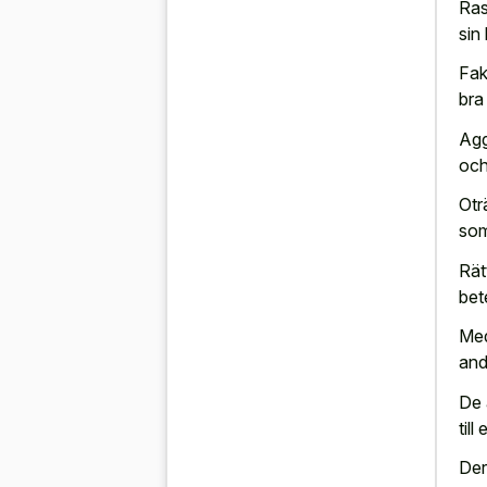
Ras
sin
Fak
bra
Agg
och
Otr
som
Rät
bet
Med
and
De 
till
Der