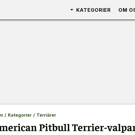
KATEGORIER
OM O
m
/
Kategorier
/
Terriärer
merican Pitbull Terrier-valpar