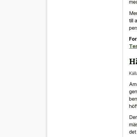
med
Men
til
per
For
Ter
H
Käll
Ame
gen
ben
höf
Der
mäs
det