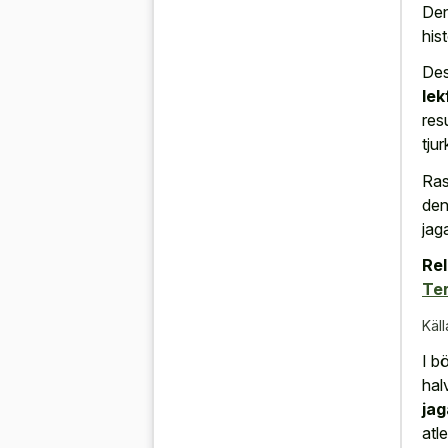
Den
his
Des
lek
res
tju
Ras
den
jag
Rel
Ter
Käll
I b
hal
jag
atle