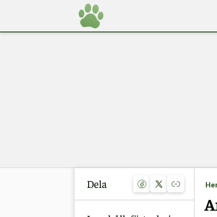
Dela
He
A