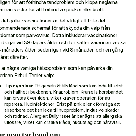
ligen för att förhindra tandproblem och klippa naglarna
annan vecka för att förhindra sprickor eller brott.
 det gäller vaccinationer är det viktigt att följa det
ommenderade schemat för att skydda din valp från
kdomar som parvovirus. Detta inkluderar vaccinationer
 börjar vid 39 dagars ålder och fortsätter varannan vecka
l 4 månaders ålder, sedan igen vid 8 månader, och en gång
året därefter.
 är några vanliga hälsoproblem som kan påverka din
rican Pitbull Terrier valp:
Hip dysplasi:
Ett genetiskt tillstånd som kan leda till artrit
och halthet i bakbenen. Knäproblem: Kraniella korsbandet
kan brytas över tiden, vilket kräver operation för att
reparera. Hudinfektioner: Brist på zink eller oförmåga att
absorbera det kan leda till hudproblem, inklusive skador
och rodnad. Allergier: Bully raser är benägna att allergiska
utlösare, vilket kan orsaka klåda, hudutslag och håravfall.
r man tar hand om