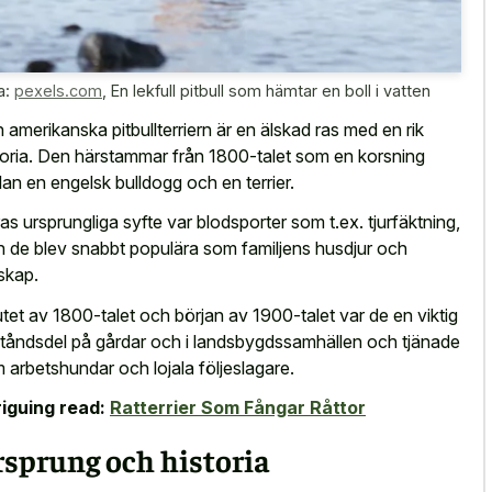
a:
pexels.com
,
En lekfull pitbull som hämtar en boll i vatten
 amerikanska pitbullterriern är en älskad ras med en rik
toria. Den härstammar från 1800-talet som en korsning
lan en engelsk bulldogg och en terrier.
as ursprungliga syfte var blodsporter som t.ex. tjurfäktning,
 de blev snabbt populära som familjens husdjur och
lskap.
lutet av 1800-talet och början av 1900-talet var de en viktig
tåndsdel på gårdar och i landsbygdssamhällen och tjänade
 arbetshundar och lojala följeslagare.
riguing read:
Ratterrier Som Fångar Råttor
sprung och historia