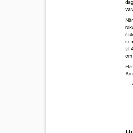
dag
var
När
rek
sju
som
til
om 
Här
Ame
Hu