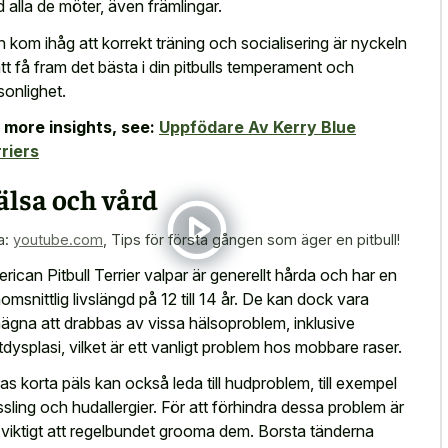
 alla de möter, även främlingar.
 kom ihåg att korrekt träning och socialisering är nyckeln
l att få fram det bästa i din pitbulls temperament och
sonlighet.
 more insights, see:
Uppfödare Av Kerry Blue
riers
älsa och vård
a:
youtube.com
,
Tips för första gången som äger en pitbull!
rican Pitbull Terrier valpar är generellt hårda och har en
omsnittlig livslängd på 12 till 14 år. De kan dock vara
ägna att drabbas av vissa hälsoproblem, inklusive
tdysplasi, vilket är ett vanligt problem hos mobbare raser.
as korta päls kan också leda till hudproblem, till exempel
sling och hudallergier. För att förhindra dessa problem är
 viktigt att regelbundet grooma dem. Borsta tänderna