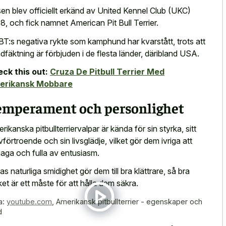
en blev officiellt erkänd av United Kennel Club (UKC)
8, och fick namnet American Pit Bull Terrier.
T:s negativa rykte som kamphund har kvarstått, trots att
dfäktning är förbjuden i de flesta länder, däribland USA.
ck this out:
Cruza De Pitbull Terrier Med
erikansk Mobbare
emperament och personlighet
rikanska pitbullterriervalpar är kända för sin styrka, sitt
lvförtroende och sin livsglädje, vilket gör dem ivriga att
aga och fulla av entusiasm.
as naturliga smidighet gör dem till bra klättrare, så bra
ket är ett måste för att hålla dem säkra.
a:
youtube.com
,
Amerikansk pitbullterrier - egenskaper och
d