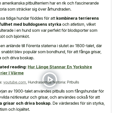
 amerikanska pitbullterriern har en rik och fascinerande
toria som sträcker sig över århundraden.
sa tidiga hundar föddes för att
kombinera terrierens
fullhet med bulldogsens styrka
och atletism, vilket
ulterade i en hund som var perfekt för blodsporter som
rköt och björnköt.
en anlände till Förenta staterna i slutet av 1800-talet, där
 snabbt blev populär som bondhund, för att fånga grisar,
a och driva boskap.
ated reading:
Hur Länge Stannar En Yorkshire
rier I Värme
a:
youtube.com
,
Hundrasernas historia: Pitbulls
örjan av 1900-talet användes pitbulls som fångshundar för
vvilda nötkreatur och grisar, och användes också för att
a grisar och driva boskap
. De värderades för sin styrka,
tism och lojalitet.