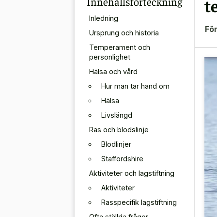
Innehållsförteckning
t
Inledning
För
Ursprung och historia
Temperament och
personlighet
Hälsa och vård
Hur man tar hand om
Hälsa
Livslängd
Ras och blodslinje
Blodlinjer
Staffordshire
Aktiviteter och lagstiftning
Aktiviteter
Rasspecifik lagstiftning
Ofta ställda frågor