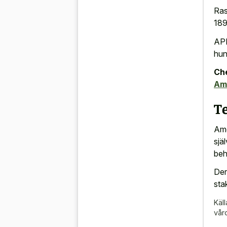
Ras
189
APB
hun
Che
Am
T
Ame
sjä
beh
Der
sta
Käll
vår