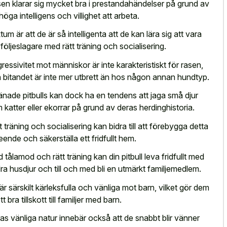
en klarar sig mycket bra i prestandahändelser på grund av
 höga intelligens och villighet att arbeta.
tum är att de är så intelligenta att de kan lära sig att vara
 följeslagare med rätt träning och socialisering.
ressivitet mot människor är inte karakteristiskt för rasen,
 bitandet är inte mer utbrett än hos någon annan hundtyp.
änade pitbulls kan dock ha en tendens att jaga små djur
 katter eller ekorrar på grund av deras herdinghistoria.
t träning och socialisering kan bidra till att förebygga detta
eende och säkerställa ett fridfullt hem.
 tålamod och rätt träning kan din pitbull leva fridfullt med
ra husdjur och till och med bli en utmärkt familjemedlem.
är särskilt kärleksfulla och vänliga mot barn, vilket gör dem
 ett bra tillskott till familjer med barn.
as vänliga natur innebär också att de snabbt blir vänner