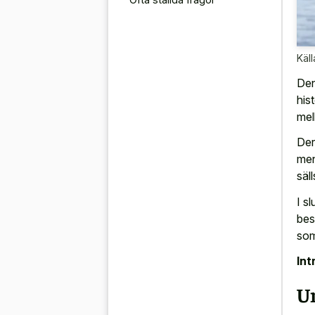
Käll
Den
his
mel
Der
men
säl
I s
bes
som
Int
Ur