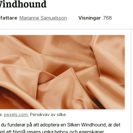
indhound
fattare
Marianne Samuelsson
Visningar
768
a:
pexels.com
,
Persikväv av silke
du funderar på att adoptera en Silken Windhound, är det
tigt att förstå rasens unika behov och egenskaper.