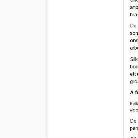
anp
bra 
De 
som
öns
arb
Sil
bor
ett
gro
A f
Käll
#do
De 
per