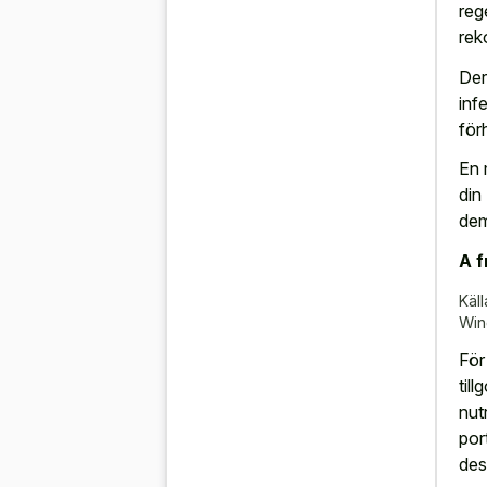
reg
rek
Der
inf
för
En 
din
dem
A f
Käll
Win
För
til
nut
por
des