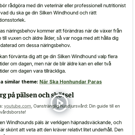
bör rådgöra med din veterinär eller professionell nutritionist
vad du ska ge din Silken Windhound och rätt
tionsstorlek.
as näringsbehov kommer att förändras när de växer från
p till vuxen och äldre ålder, så var noga med att hålla dig
daterad om dessa näringsbehov.
kan förvänta dig att ge din Silken Windhound valp flera
tider om dagen, men när de blir äldre kan en eller två
tider om dagen vara tillräckliga.
a similar theme:
När Ska Honhundar Paras
rg på pälsen och skötsel
a:
youtube.com
,
Oanstränglig husdjursvård: Din guide till en
tvårdsborste!
ken Windhounds päls är verkligen häpnadsväckande, och
 är skönt att veta att den kräver relativt litet underhåll. Den