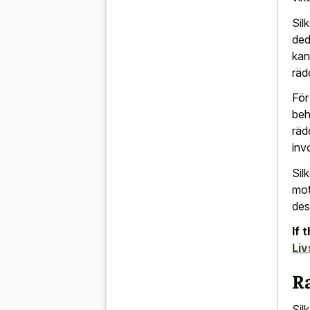
Sil
ded
kan
räd
För
beh
räd
inv
Sil
mot
des
If 
Liv
R
Sil