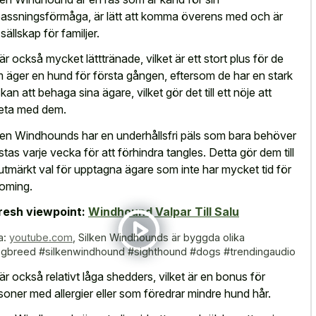
assningsförmåga, är lätt att komma överens med och är
sällskap för familjer.
är också mycket lätttränade, vilket är ett stort plus för de
 äger en hund för första gången, eftersom de har en stark
kan att behaga sina ägare, vilket gör det till ett nöje att
eta med dem.
ken Windhounds har en underhållsfri päls som bara behöver
stas varje vecka för att förhindra tangles. Detta gör dem till
 utmärkt val för upptagna ägare som inte har mycket tid för
oming.
resh viewpoint:
Windhound Valpar Till Salu
a:
youtube.com
,
Silken Windhounds är byggda olika
gbreed #silkenwindhound #sighthound #dogs #trendingaudio
är också relativt låga shedders, vilket är en bonus för
soner med allergier eller som föredrar mindre hund hår.