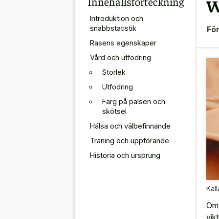
Innehållsförteckning
W
Introduktion och
snabbstatistik
För
Rasens egenskaper
Vård och utfodring
Storlek
Utfodring
Färg på pälsen och
skötsel
Hälsa och välbefinnande
Träning och uppförande
Historia och ursprung
Käll
Om 
vik