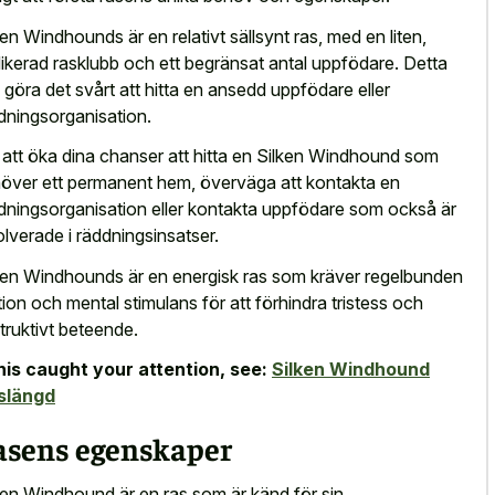
ken Windhounds är en relativt sällsynt ras, med en liten,
ikerad rasklubb och ett begränsat antal uppfödare. Detta
 göra det svårt att hitta en ansedd uppfödare eller
dningsorganisation.
 att öka dina chanser att hitta en Silken Windhound som
över ett permanent hem, överväga att kontakta en
dningsorganisation eller kontakta uppfödare som också är
olverade i räddningsinsatser.
ken Windhounds är en energisk ras som kräver regelbunden
ion och mental stimulans för att förhindra tristess och
truktivt beteende.
this caught your attention, see:
Silken Windhound
slängd
asens egenskaper
ken Windhound är en ras som är känd för sin