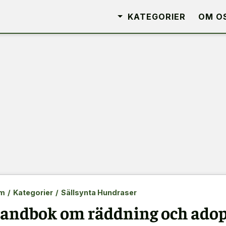
KATEGORIER
OM O
m
/
Kategorier
/
Sällsynta Hundraser
andbok om räddning och adopt