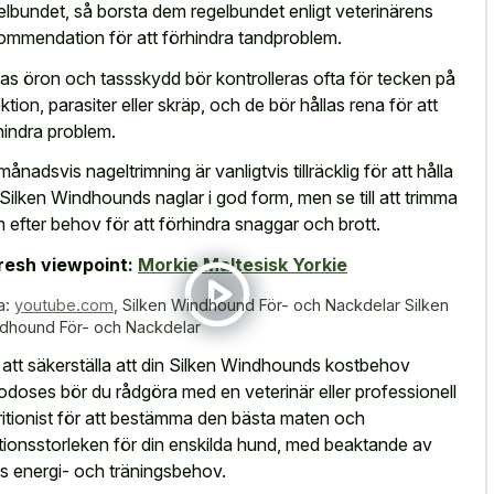
elbundet, så borsta dem regelbundet enligt veterinärens
ommendation för att förhindra tandproblem.
as öron och tassskydd bör kontrolleras ofta för tecken på
ektion, parasiter eller skräp, och de bör hållas rena för att
hindra problem.
månadsvis nageltrimning är vanligtvis tillräcklig för att hålla
 Silken Windhounds naglar i god form, men se till att trimma
 efter behov för att förhindra snaggar och brott.
resh viewpoint:
Morkie Maltesisk Yorkie
a:
youtube.com
,
Silken Windhound För- och Nackdelar Silken
dhound För- och Nackdelar
 att säkerställa att din Silken Windhounds kostbehov
lgodoses bör du rådgöra med en veterinär eller professionell
ritionist för att bestämma den bästa maten och
tionsstorleken för din enskilda hund, med beaktande av
s energi- och träningsbehov.