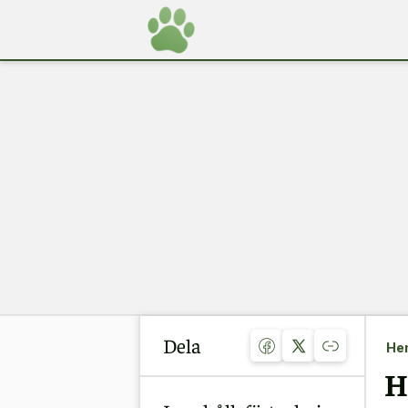
Dela
He
H