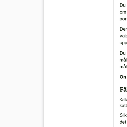
Du 
om 
por
Der
val
upp
Du 
mål
mål
On 
Fä
Käll
kat
Sil
det