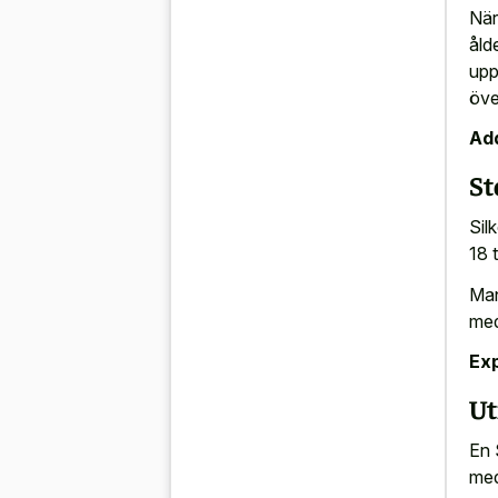
När
åld
upp
öve
Add
St
Sil
18 t
Man
med
Ex
Ut
En 
med