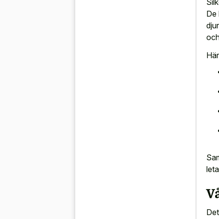
Sil
De 
dju
och
Här
Sam
leta
Vå
Det