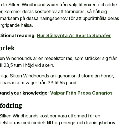
 din Silken Windhound växer från valp till vuxen och äldre
er, kommer deras kostbehov att förändras, så håll dig
märksam på dessa näringsbehov för att upprätthålla deras
rgripande hälsa.
itional reading:
Hur Sällsynta Är Svarta Schäfer
orlek
ken Windhounds är en medelstor ras, som sträcker sig från
ill 23,5 tum i höjd vid axeln.
liga Silken Windhounds är i genomsnitt större än honor,
 hanar som väger från 33 till 55 pund.
pand your knowledge:
Valpar Från Presa Canarios
fodring
Silken Windhounds kost bör vara utformad för en
elstor ras med medel- till hög energi- och träningsbehov.