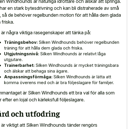
ken Windhounds är naturliga idrottare och älskar att springa.
har en stark bytesdrivning och kan bli distraherade av små
r, så de behöver regelbunden motion för att hålla dem glada
 friska.
 är några viktiga rasegenskaper att tänka på:
Träningsbehov:
Silken Windhounds behöver regelbunden
träning för att hålla dem glada och friska.
Utgjutningsnivå:
Silken Windhounds är relativt låga
utgjutare.
Trainerbarhet:
Silken Windhounds är mycket träningsbara
och älskar att behaga sina ägare.
Anpassningsförmåga:
Silken Windhounds är lätta att
komma överens med och är bra följeslagare för familjer.
mantaget är Silken Windhounds ett bra val för alla som
r efter en lojal och kärleksfull följeslagare.
rd och utfodring
 är viktigt att Silken Windhounds tänder rengörs