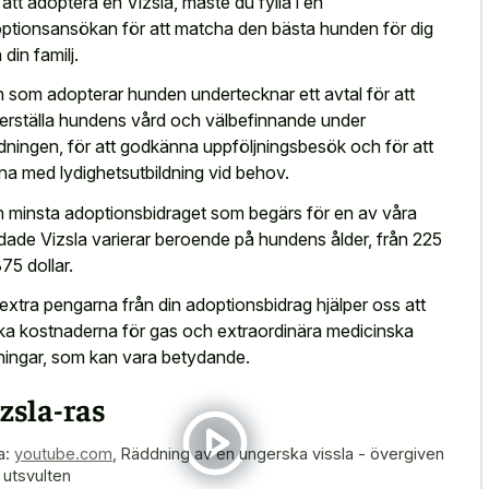
 att adoptera en Vizsla, måste du fylla i en
ptionsansökan för att matcha den bästa hunden för dig
 din familj.
 som adopterar hunden undertecknar ett avtal för att
erställa hundens vård och välbefinnande under
dningen, för att godkänna uppföljningsbesök och för att
na med lydighetsutbildning vid behov.
 minsta adoptionsbidraget som begärs för en av våra
dade Vizsla varierar beroende på hundens ålder, från 225
 375 dollar.
extra pengarna från din adoptionsbidrag hjälper oss att
ka kostnaderna för gas och extraordinära medicinska
ningar, som kan vara betydande.
zsla-ras
a:
youtube.com
,
Räddning av en ungerska vissla - övergiven
 utsvulten