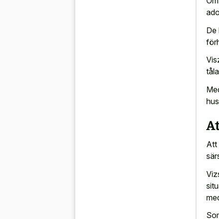
Om 
ado
De 
för
Vis
tål
Med
hus
At
Att
sär
Viz
sit
med
Som