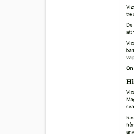
Viz
tre 
De 
att
Viz
bar
val
On 
Hi
Viz
Mag
svä
Ras
frå
anv