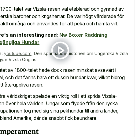
 1700-talet var Vizsla-rasen väl etablerad och gynnad av
erska baroner och krigsherrar. De var högt värderade för
 jaktförmåga och användes för att peka och hämta vilt.
e's an interesting read:
Nw Boxer Räddning
lgängliga Hundar
a:
youtube.com
,
Den spännande historien om Ungerska Vizsla
yar Vizsla Origins
lutet av 1800-talet hade dock rasen minskat avsevärt i
al, och det fanns bara ett dussin hundar kvar, vilket bidrog
 att återuppliva rasen.
ra världskriget spelade en viktig roll i att sprida Vizsla-
en över hela världen. Ungar som flydde från den ryska
upationen tog med sig sina pekhundar till andra länder,
ibland Amerika, där de snabbt fick beundrare.
emperament