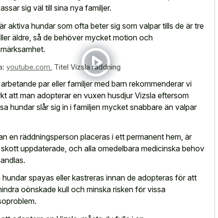
ssar sig väl till sina nya familjer.
är aktiva hundar som ofta beter sig som valpar tills de är tre
eller äldre, så de behöver mycket motion och
märksamhet.
a:
youtube.com
,
Titel Vizsla räddning
 arbetande par eller familjer med barn rekommenderar vi
rkt att man adopterar en vuxen husdjur Vizsla eftersom
sa hundar slår sig in i familjen mycket snabbare än valpar
.
an en räddningsperson placeras i ett permanent hem, är
a skott uppdaterade, och alla omedelbara medicinska behov
andlas.
a hundar spayas eller kastreras innan de adopteras för att
hindra oönskade kull och minska risken för vissa
soproblem.