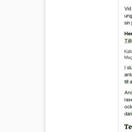
Vid
ung
sin
Her
Til
Käll
Mag
I s
ant
till
And
ras
ock
där
T