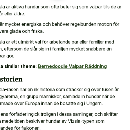
sla är aktiva hundar som ofta beter sig som valpar tills de är
år eller äldre.
är mycket energiska och behöver regelbunden motion för
 vara glada och friska.
sla är ett utmärkt val för arbetande par eller familjer med
n, eftersom de slår sig in i familjen mycket snabbare än
par gör.
a similar theme:
Bernedoodle Valpar Räddning
storien
sla-rasen har en rik historia som sträcker sig över tusen år.
yarerna, en grupp människor, samlade in hundar när de
rmade över Europa innan de bosatte sig i Ungern.
ens förfäder ingick troligen i dessa samlingar, och skrifter
n medeltiden beskriver hundar av Vizsla-typen som
ändes för falkoneri.