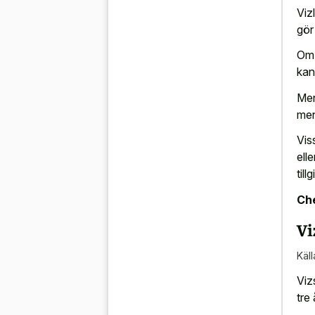
Viz
gör
Om 
kan
Men
men
Vis
ell
til
Che
Vi
Käll
Viz
tre 