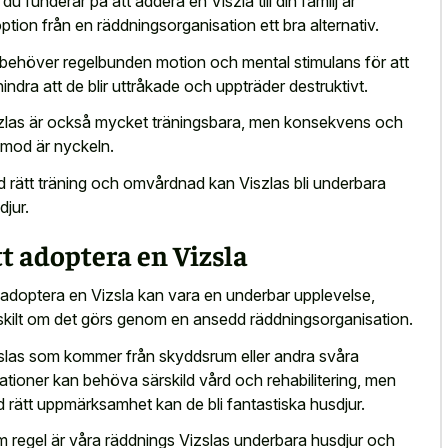
du funderar på att addera en Viszla till din familj är
ption från en räddningsorganisation ett bra alternativ.
behöver regelbunden motion och mental stimulans för att
hindra att de blir uttråkade och uppträder destruktivt.
zlas är också mycket träningsbara, men konsekvens och
amod är nyckeln.
 rätt träning och omvårdnad kan Viszlas bli underbara
djur.
t adoptera en Vizsla
 adoptera en Vizsla kan vara en underbar upplevelse,
skilt om det görs genom en ansedd räddningsorganisation.
slas som kommer från skyddsrum eller andra svåra
uationer kan behöva särskild vård och rehabilitering, men
 rätt uppmärksamhet kan de bli fantastiska husdjur.
 regel är våra räddnings Vizslas underbara husdjur och