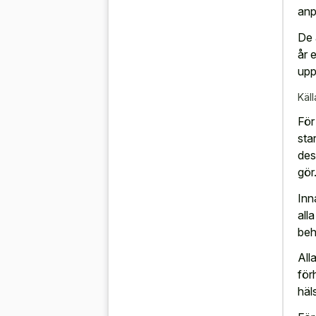
anpa
De 
år 
upp
Käll
För
sta
des
gör
Inn
all
beh
All
för
häl