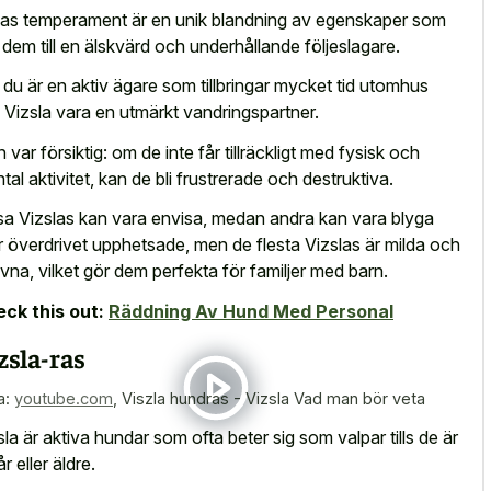
las temperament är en unik blandning av egenskaper som
 dem till en älskvärd och underhållande följeslagare.
du är en aktiv ägare som tillbringar mycket tid utomhus
 Vizsla vara en utmärkt vandringspartner.
 var försiktig: om de inte får tillräckligt med fysisk och
tal aktivitet, kan de bli frustrerade och destruktiva.
sa Vizslas kan vara envisa, medan andra kan vara blyga
er överdrivet upphetsade, men de flesta Vizslas är milda och
lgivna, vilket gör dem perfekta för familjer med barn.
ck this out:
Räddning Av Hund Med Personal
zsla-ras
a:
youtube.com
,
Viszla hundras - Vizsla Vad man bör veta
sla är aktiva hundar som ofta beter sig som valpar tills de är
år eller äldre.