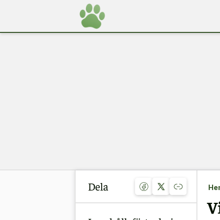
Dela
He
V