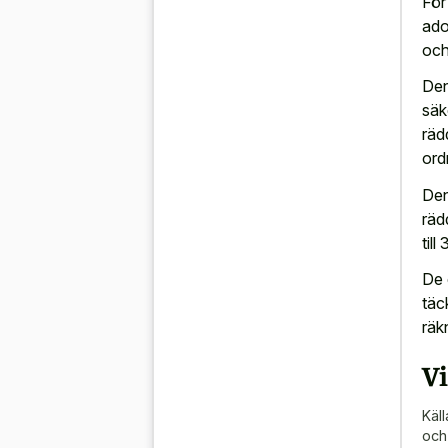
För
ado
och
Den
säk
räd
ord
Den
räd
till
De 
täc
räk
Vi
Käll
och