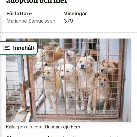
Författare
Visningar
Marianne Samuelsson
379
Innehåll
Källa:
pexels.com
,
Hundar i djurhem