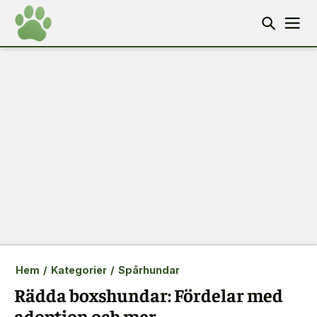
Hem
/
Kategorier
/
Spårhundar
Rädda boxshundar: Fördelar med
adoption och mer