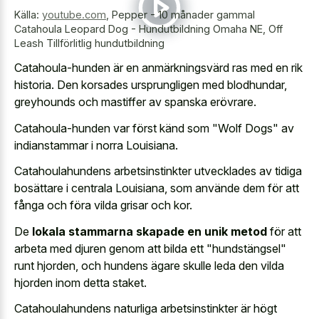
Källa:
youtube.com
,
Pepper - 10 månader gammal
Catahoula Leopard Dog - Hundutbildning Omaha NE, Off
Leash Tillförlitlig hundutbildning
Catahoula-hunden är en anmärkningsvärd ras med en rik
historia. Den korsades ursprungligen med blodhundar,
greyhounds och mastiffer av spanska erövrare.
Catahoula-hunden var först känd som "Wolf Dogs" av
indianstammar i norra Louisiana.
Catahoulahundens arbetsinstinkter utvecklades av tidiga
bosättare i centrala Louisiana, som använde dem för att
fånga och föra vilda grisar och kor.
De
lokala stammarna skapade en unik metod
för att
arbeta med djuren genom att bilda ett "hundstängsel"
runt hjorden, och hundens ägare skulle leda den vilda
hjorden inom detta staket.
Catahoulahundens naturliga arbetsinstinkter är högt