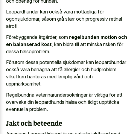
och obehag för hunden.
Leopardhundar kan också vara mottagliga för
ögonsjukdomar, såsom grå starr och progressiv retinal
atrofi.
Förebyggande åtgärder, som
regelbunden motion och
en balanserad kost
, kan bidra till att minska risken för
dessa hälsoproblem.
Förutom dessa potentiella sjukdomar kan leopardhundar
också vara benägna att få allergier och hudproblem,
vilket kan hanteras med lämplig vård och
uppmärksamhet.
Regelbundna veterinärundersökningar är viktiga för att
övervaka din leopardhunds hälsa och tidigt upptäcka
eventuella problem.
Jakt och beteende
American Leopard Hound är en naturlig jakthund med