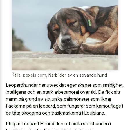
Källa:
pexels.com
,
Närbilder av en sovande hund
Leopardhundar har utvecklat egenskaper som smidighet,
intelligens och en stark arbetsmoral över tid. De fick sitt
namn på grund av sitt unika pälsmönster som liknar
fläckarna på en leopard, som fungerar som kamouflage i
de täta skogarna och träskmarkerna i Louisiana.
Idag är Leopard Hound den officiella statshunden i