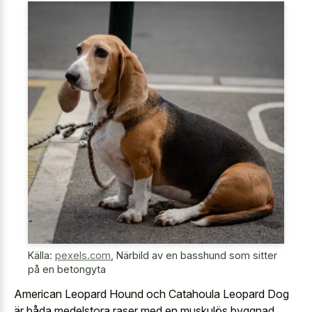
Källa:
pexels.com
,
Närbild av en basshund som sitter
på en betongyta
American Leopard Hound och Catahoula Leopard Dog
är båda medelstora raser med en muskulös byggnad,