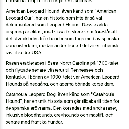
Louisiana, djupt rotad i regionens kulturarv.
American Leopard Hound, även känd som "American
Leopard Cur", har en historia som inte är så väl
dokumenterad som Leopard Hound. Dess exakta
ursprung är oklart, med vissa forskare som föreslår att
det utvecklades från hundar som togs med av spanska
conquistadorer, medan andra tror att det är en inhemsk
ras till södra USA.
Rasen etablerades i östra North Carolina på 1700-talet
och flyttade senare västerut till Tennessee och
Kentucky. I början av 1900-talet var American Leopard
Hounds på nedgång, och ägarna började korsa dem.
Catahoula Leopard Dog, även känd som "Catahoula
Hound", har en unik historia som går tillbaka till tiden för
de spanska erövrarna. Den korsades med andra raser,
inklusive bloodhounds, greyhounds och mastiff, och
senare med franska hundar.