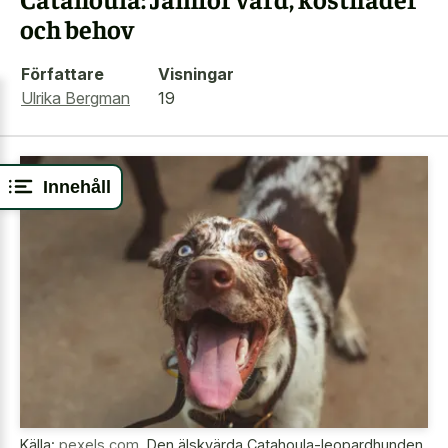
och behov
Författare
Visningar
Ulrika Bergman
19
Innehåll
Källa:
pexels.com
,
Den älskvärda Catahoula-leopardhunden