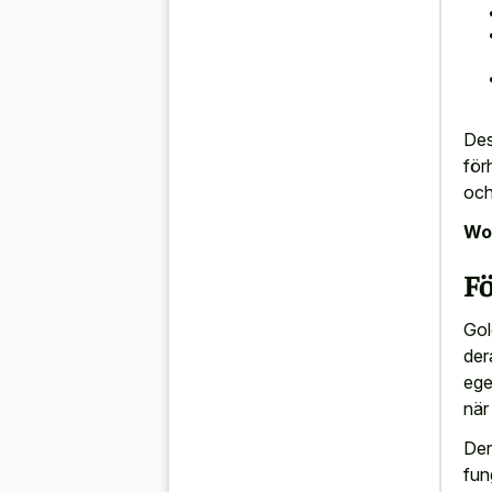
Des
för
och
Wor
F
Gol
der
ege
när
Der
fun