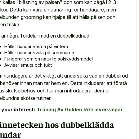
 kallas "blåsning av pälsen" och som kan pågå i 2-3
kor. Detta kan vara en utmaning för hundägare, men
elbunden grooming kan hjälpa till att hålla pälsen och
en friska.
 är några fördelar med en dubbelklädnad:
Håller hundar varma på vintern
Håller hundar svala på sommaren
Fungerar som en naturlig solskyddsmedel
Avvisar smuts och fukt
 hundägare är det viktigt att undersöka vad en dubbelröd
 behöver innan man tar hem en. Detta inkluderar att förstå
as skötselbehov och hur man introducerar dem till
elbundna skötselrutiner.
 your interest:
Träning Av Golden Retrievervalpar
ännetecken hos dubbelklädda
undar