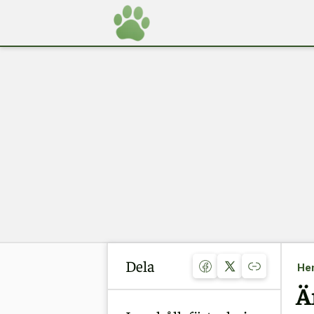
Dela
He
Ä