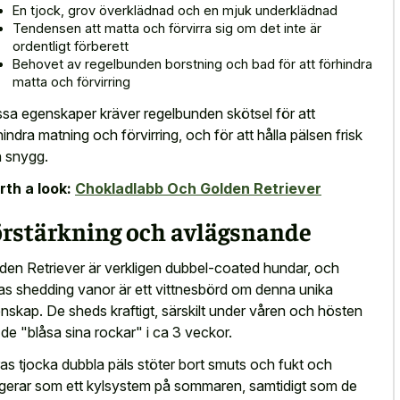
En tjock, grov överklädnad och en mjuk underklädnad
Tendensen att matta och förvirra sig om det inte är
ordentligt förberett
Behovet av regelbunden borstning och bad för att förhindra
matta och förvirring
sa egenskaper kräver regelbunden skötsel för att
hindra matning och förvirring, och för att hålla pälsen frisk
 snygg.
th a look:
Chokladlabb Och Golden Retriever
örstärkning och avlägsnande
den Retriever är verkligen dubbel-coated hundar, och
as shedding vanor är ett vittnesbörd om denna unika
nskap. De sheds kraftigt, särskilt under våren och hösten
 de "blåsa sina rockar" i ca 3 veckor.
as tjocka dubbla päls stöter bort smuts och fukt och
gerar som ett kylsystem på sommaren, samtidigt som de