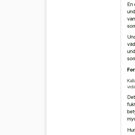
En 
und
van
som
Und
väd
und
so
For
Käll
vida
Det
fukt
bet
myc
Hun