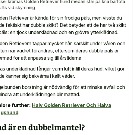
dsel kramas Golden Retriever hund medan står på knä barfota
ilufts vid skymning
den Retriever är kända för sin frodiga päls, men visste du
 de faktiskt har dubbla skikt? Det betyder att de har två skikt
päls: en tjock underklädnad och en grövre ytterklädnad.
den Retrievern tappar mycket hår, särskilt under våren och
ten när vädret förändras, eftersom deras dubbla päls är
ormad för att anpassa sig till årstiderna.
as underklädnad fångar varm luft intill deras hud, vilket gör
 de känner sig bekväma i kallt väder.
elbunden borstning är nödvändig för att minska avfall och
hindra att underklädningen blir mattad.
lore further:
Halv Golden Retriever Och Halva
rgshund
ad är en dubbelmantel?