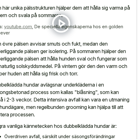
 här unika pälsstrukturen hjälper dem att hålla sig varma på
tern och svala på sommaren.
a:
youtube.com
,
De speciella egenskaperna hos en golden
iever
 övre pälsen avvisar smuts och fukt, medan den
erliggande pälsen ger isolering. På sommaren hjälper den
erliggande pälsen att hålla hunden sval och fungerar som
naturlig solskyddsmedel. På vintern gör den den varm och
per huden att hålla sig frisk och torr.
belklädda hundar avlägsnar underkläderna i en
ongsbetonad process som kallas "blåsning", som kan
å i 2-3 veckor. Detta intensiva avfall kan vara en utmaning
 hundägare, men regelbunden grooming kan hjälpa till att
tera processen.
ra vanliga kännetecken hos dubbelklädda hundar är:
Överdriven avfall, särskilt under säsongsförändringar