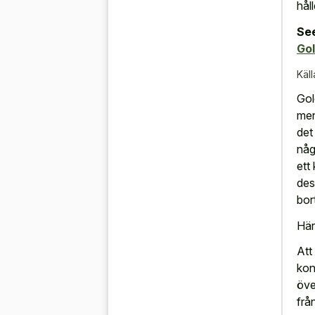
hål
See
Gol
Käll
Gol
men
det
någ
ett
des
bort
Här
Att
kon
öve
frå