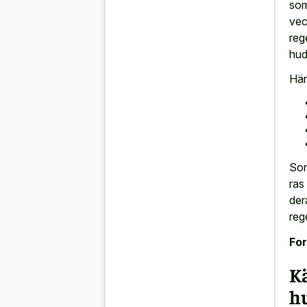
som
vec
reg
hud
Här
Som
ras
der
reg
For
K
h