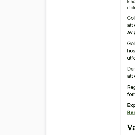
klä
i fr
Gol
att
av 
Gol
hös
utf
Der
att
Reg
för
Exp
Be
V