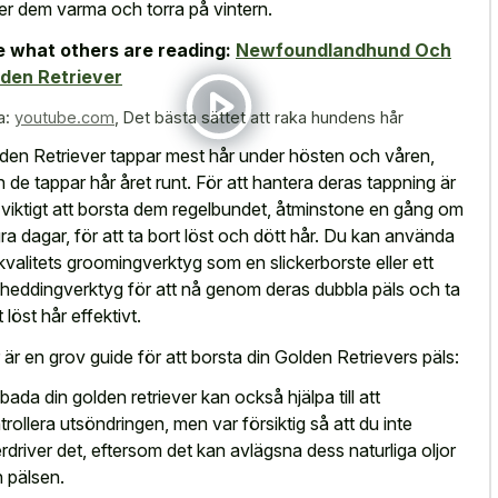
ler dem varma och torra på vintern.
 what others are reading:
Newfoundlandhund Och
den Retriever
a:
youtube.com
,
Det bästa sättet att raka hundens hår
den Retriever tappar mest hår under hösten och våren,
 de tappar hår året runt. För att hantera deras tappning är
 viktigt att borsta dem regelbundet, åtminstone en gång om
ra dagar, för att ta bort löst och dött hår. Du kan använda
 kvalitets groomingverktyg som en slickerborste eller ett
heddingverktyg för att nå genom deras dubbla päls och ta
 löst hår effektivt.
 är en grov guide för att borsta din Golden Retrievers päls:
 bada din golden retriever kan också hjälpa till att
trollera utsöndringen, men var försiktig så att du inte
rdriver det, eftersom det kan avlägsna dess naturliga oljor
n pälsen.