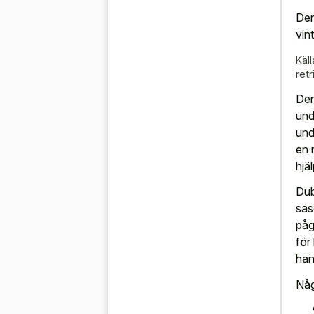
Den
vin
Käll
retr
Den
und
und
en 
hjäl
Dub
säs
påg
för
han
Någ