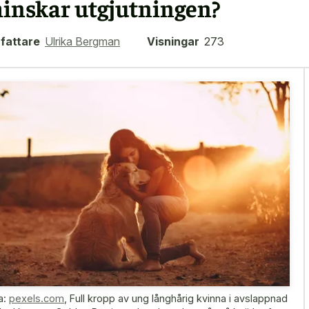
inskar utgjutningen?
fattare
Ulrika Bergman
Visningar
273
a:
pexels.com
,
Full kropp av ung långhårig kvinna i avslappnad