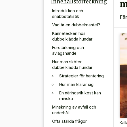
Innehållsförteckning
m
Introduktion och
snabbstatistik
För
Vad är en dubbelmantel?
Kännetecken hos
dubbelklädda hundar
Förstärkning och
avlägsnande
Hur man sköter
dubbelklädda hundar
Strategier för hantering
Hur man klarar sig
En näringsrik kost kan
minska
Minskning av avfall och
underhåll
Ofta ställda frågor
Käll