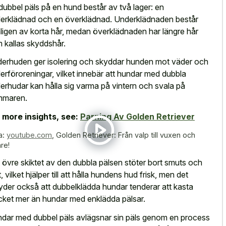
dubbel päls på en hund består av två lager: en
erklädnad och en överklädnad. Underklädnaden består
ligen av korta hår, medan överklädnaden har längre hår
 kallas skyddshår.
erhuden ger isolering och skyddar hunden mot väder och
erföroreningar, vilket innebär att hundar med dubbla
erhudar kan hålla sig varma på vintern och svala på
mmaren.
 more insights, see:
Parning Av Golden Retriever
a:
youtube.com
,
Golden Retriever: Från valp till vuxen och
re!
 övre skiktet av den dubbla pälsen stöter bort smuts och
, vilket hjälper till att hålla hundens hud frisk, men det
yder också att dubbelklädda hundar tenderar att kasta
ket mer än hundar med enklädda pälsar.
dar med dubbel päls avlägsnar sin päls genom en process