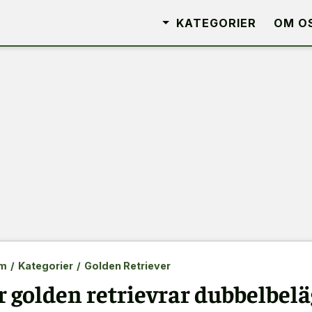
KATEGORIER
OM O
m
/
Kategorier
/
Golden Retriever
r golden retrievrar dubbelbel