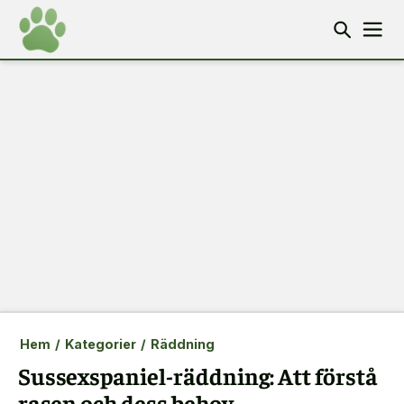
Hem
/
Kategorier
/
Räddning
Sussexspaniel-räddning: Att förstå
rasen och dess behov