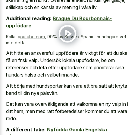
skaffar sig en hund? Svaret är enkelt: hundar ger glädje,
sällskap och en känsla av mening i våra liv.
Additional reading:
Braque Du Bourbonnais-
uppfödare
Källa:
youtube.com
,
99% av Sussex Spaniel hundägare vet
inte detta
Att hitta en ansvarsfull uppfödare är viktigt för att du ska
få en frisk valp. Undersök lokala uppfödare, be om
referenser och leta efter uppfödare som prioriterar sina
hundars hälsa och välbefinnande.
Att börja med hundsporter kan vara ett bra sätt att knyta
band till din nya pälsvän.
Det kan vara överväldigande att välkomna en ny valp in i
ditt hem, men med rätt förberedelser kommer du att vara
redo.
A different take:
Nyfödda Gamla Engelska