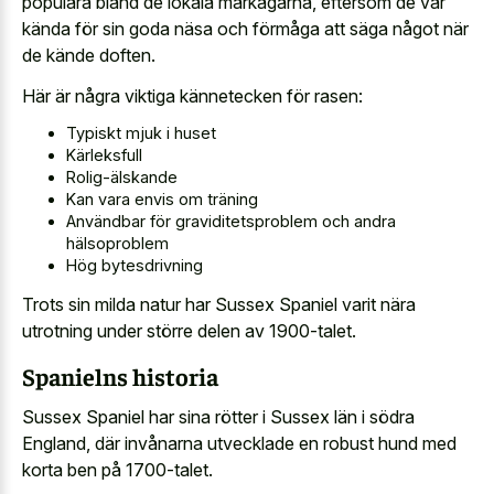
populära bland de lokala markägarna, eftersom de var
kända för sin goda näsa och förmåga att säga något när
de kände doften.
Här är några viktiga kännetecken för rasen:
Typiskt mjuk i huset
Kärleksfull
Rolig-älskande
Kan vara envis om träning
Användbar för graviditetsproblem och andra
hälsoproblem
Hög bytesdrivning
Trots sin milda natur har Sussex Spaniel varit nära
utrotning under större delen av 1900-talet.
Spanielns historia
Sussex Spaniel har sina rötter i Sussex län i södra
England, där invånarna utvecklade en robust hund med
korta ben på 1700-talet.