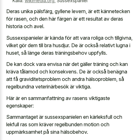
Källa:
wikimedia.org
,
Sussexspaniel
Deras unika pälsfärg, gyllene levern, är ett kännetecken
för rasen, och den här färgen är ett resultat av deras
historia och avel.
Sussexspanieler är kända för att vara roliga och tillgivna,
vilket gör dem till bra husdjur. De är också relativt lugna i
huset, så länge deras träningsbehov uppfylls.
De kan dock vara envisa när det gäller träning och kan
kräva tålamod och konsekvens. De är också benägna
att få graviditetsproblem och andra hälsoproblem, så
regelbundna veterinärbesök är viktiga.
Här är en sammanfattning av rasens viktigaste
egenskaper:
Sammantaget är sussexspanielen en kärleksfull och
lekfull ras som kräver regelbunden motion och
uppmärksamhet på sina hälsobehov.