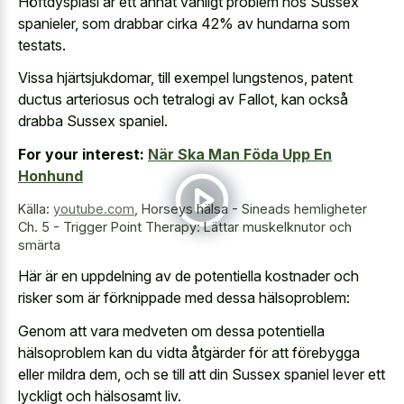
Höftdysplasi är ett annat vanligt problem hos Sussex
spanieler, som drabbar cirka 42% av hundarna som
testats.
Vissa hjärtsjukdomar, till exempel lungstenos, patent
ductus arteriosus och tetralogi av Fallot, kan också
drabba Sussex spaniel.
For your interest:
När Ska Man Föda Upp En
Honhund
Källa:
youtube.com
,
Horseys hälsa - Sineads hemligheter
Ch. 5 - Trigger Point Therapy: Lättar muskelknutor och
smärta
Här är en uppdelning av de potentiella kostnader och
risker som är förknippade med dessa hälsoproblem:
Genom att vara medveten om dessa potentiella
hälsoproblem kan du vidta åtgärder för att förebygga
eller mildra dem, och se till att din Sussex spaniel lever ett
lyckligt och hälsosamt liv.