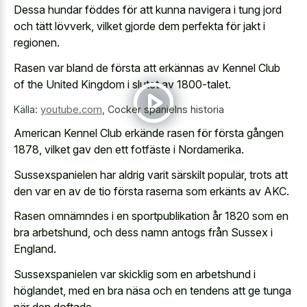
Dessa hundar föddes för att kunna navigera i tung jord
och tätt lövverk, vilket gjorde dem perfekta för jakt i
regionen.
Rasen var bland de första att erkännas av Kennel Club
of the United Kingdom i slutet av 1800-talet.
Källa:
youtube.com
,
Cocker spanielns historia
American Kennel Club erkände rasen för första gången
1878, vilket gav den ett fotfäste i Nordamerika.
Sussexspanielen har aldrig varit särskilt populär, trots att
den var en av de tio första raserna som erkänts av AKC.
Rasen omnämndes i en sportpublikation år 1820 som en
bra arbetshund, och dess namn antogs från Sussex i
England.
Sussexspanielen var skicklig som en arbetshund i
höglandet, med en bra näsa och en tendens att ge tunga
när den doftade.