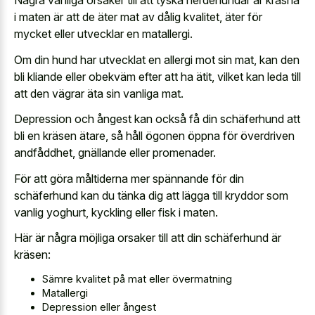
Några vanliga orsaker till att tyska herdehundar är kräsna
i maten är att de äter mat av dålig kvalitet, äter för
mycket eller utvecklar en matallergi.
Om din hund har utvecklat en allergi mot sin mat, kan den
bli kliande eller obekväm efter att ha ätit, vilket kan leda till
att den vägrar äta sin vanliga mat.
Depression och ångest kan också få din schäferhund att
bli en kräsen ätare, så håll ögonen öppna för överdriven
andfåddhet, gnällande eller promenader.
För att göra måltiderna mer spännande för din
schäferhund kan du tänka dig att lägga till kryddor som
vanlig yoghurt, kyckling eller fisk i maten.
Här är några möjliga orsaker till att din schäferhund är
kräsen:
Sämre kvalitet på mat eller övermatning
Matallergi
Depression eller ångest