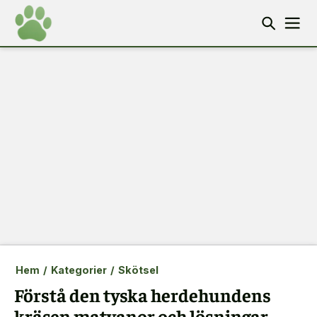
Hem
/
Kategorier
/
Skötsel
Förstå den tyska herdehundens
kräsen matvanor och lösningar