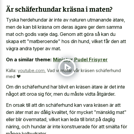
Är schäferhundar kräsna i maten?
Tyska herdehundar är inte av naturen utmanande ätare,
men de kan bli kräsna om deras ägare ger dem samma
mat och godis varje dag. Genom att göra så kan du
skapa ett "matberoende" hos din hund, vilket får den att
vägra andra typer av mat.
On a similar theme:
Miniatyr Pudel Frisyrer
Källa:
youtube.com
,
Vad vi matar vår kräsen schäferhund
med ❤️
Om din schäferhund har blivit en kräsen ätare är det inte
något att oroa sig för, men du måste vidta åtgärder.
En orsak till att din schäferhund kan vara kräsen är att
den äter mat av dålig kvalitet, för mycket "mänsklig mat"
eller blir övermatad, vilket kan leda till brist på daglig
näring, och hundar är inte konstruerade för att smälta för
många kolhydrater.