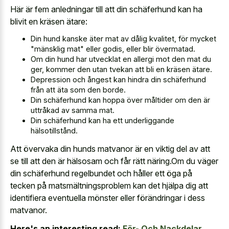
Här är fem anledningar till att din schäferhund kan ha
blivit en kräsen ätare:
Din hund kanske äter mat av dålig kvalitet, för mycket
"mänsklig mat" eller godis, eller blir övermatad.
Om din hund har utvecklat en allergi mot den mat du
ger, kommer den utan tvekan att bli en kräsen ätare.
Depression och ångest kan hindra din schäferhund
från att äta som den borde.
Din schäferhund kan hoppa över måltider om den är
uttråkad av samma mat.
Din schäferhund kan ha ett underliggande
hälsotillstånd.
Att övervaka din hunds matvanor är en viktig del av att
se till att den är hälsosam och får rätt näring.Om du väger
din schäferhund regelbundet och håller ett öga på
tecken på matsmältningsproblem kan det hjälpa dig att
identifiera eventuella mönster eller förändringar i dess
matvanor.
Here's an interesting read:
För- Och Nackdelar