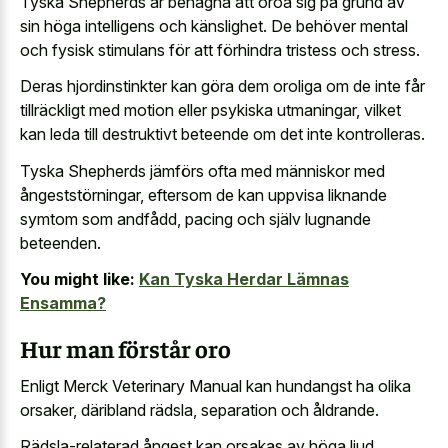
Tyska Shepherds är benägna att oroa sig på grund av
sin höga intelligens och känslighet. De behöver mental
och fysisk stimulans för att förhindra tristess och stress.
Deras hjordinstinkter kan göra dem oroliga om de inte får
tillräckligt med motion eller psykiska utmaningar, vilket
kan leda till destruktivt beteende om det inte kontrolleras.
Tyska Shepherds jämförs ofta med människor med
ångeststörningar, eftersom de kan uppvisa liknande
symtom som andfådd, pacing och själv lugnande
beteenden.
You might like:
Kan Tyska Herdar Lämnas
Ensamma?
Hur man förstår oro
Enligt Merck Veterinary Manual kan hundangst ha olika
orsaker, däribland rädsla, separation och åldrande.
Rädsla-relaterad ångest kan orsakas av höga ljud,