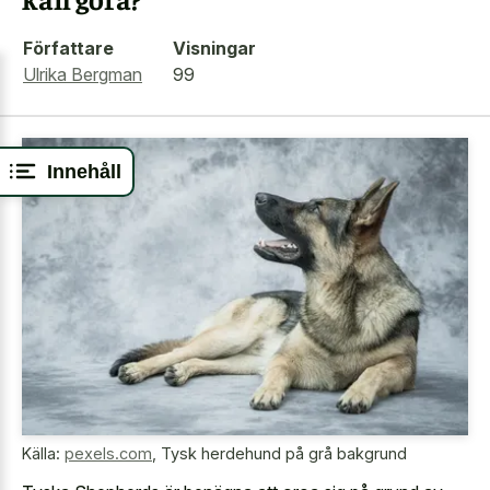
Författare
Visningar
Ulrika Bergman
99
Innehåll
Källa:
pexels.com
,
Tysk herdehund på grå bakgrund