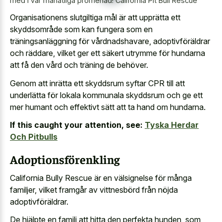
med i vår månatliga promenad! California Pit Bull Rescue
Organisationens slutgiltiga mål är att upprätta ett
skyddsområde som kan fungera som en
träningsanläggning för vårdnadshavare, adoptivföräldrar
och räddare, vilket ger ett säkert utrymme för hundarna
att få den vård och träning de behöver.
Genom att inrätta ett skyddsrum syftar CPR till att
underlätta för lokala kommunala skyddsrum och ge ett
mer humant och effektivt sätt att ta hand om hundarna.
If this caught your attention, see:
Tyska Herdar
Och Pitbulls
Adoptionsförenkling
California Bully Rescue är en välsignelse för många
familjer, vilket framgår av vittnesbörd från nöjda
adoptivföräldrar.
De hjälpte en familj att hitta den perfekta hunden, som