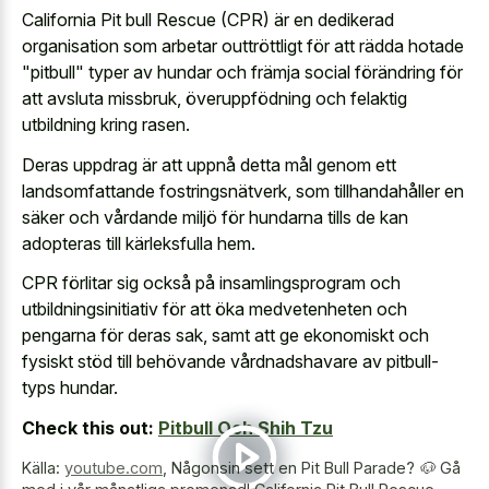
California Pit bull Rescue (CPR) är en dedikerad
organisation som arbetar outtröttligt för att rädda hotade
"pitbull" typer av hundar och främja social förändring för
att avsluta missbruk, överuppfödning och felaktig
utbildning kring rasen.
Deras uppdrag är att uppnå detta mål genom ett
landsomfattande fostringsnätverk, som tillhandahåller en
säker och vårdande miljö för hundarna tills de kan
adopteras till kärleksfulla hem.
CPR förlitar sig också på insamlingsprogram och
utbildningsinitiativ för att öka medvetenheten och
pengarna för deras sak, samt att ge ekonomiskt och
fysiskt stöd till behövande vårdnadshavare av pitbull-
typs hundar.
Check this out:
Pitbull Och Shih Tzu
Källa:
youtube.com
,
Någonsin sett en Pit Bull Parade? 🐶 Gå