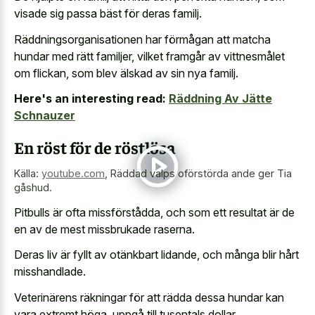
visade sig passa bäst för deras familj.
Räddningsorganisationen har förmågan att matcha
hundar med rätt familjer, vilket framgår av vittnesmålet
om flickan, som blev älskad av sin nya familj.
Here's an interesting read:
Räddning Av Jätte
Schnauzer
En röst för de röstlösa
Källa:
youtube.com
,
Räddad valps oförstörda ande ger Tia
gåshud.
Pitbulls är ofta missförstådda, och som ett resultat är de
en av de mest missbrukade raserna.
Deras liv är fyllt av otänkbart lidande, och många blir hårt
misshandlade.
Veterinärens räkningar för att rädda dessa hundar kan
vara extremt höga, uppgå till tusentals dollar.