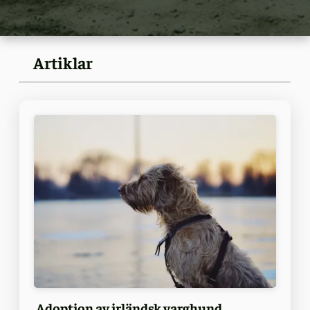
Artiklar
Adoption av irländsk varghund