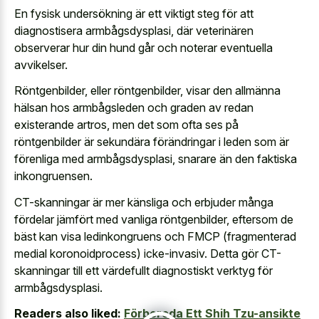
En fysisk undersökning är ett viktigt steg för att
diagnostisera armbågsdysplasi, där veterinären
observerar hur din hund går och noterar eventuella
avvikelser.
Röntgenbilder, eller röntgenbilder, visar den allmänna
hälsan hos armbågsleden och graden av redan
existerande artros, men det som ofta ses på
röntgenbilder är sekundära förändringar i leden som är
förenliga med armbågsdysplasi, snarare än den faktiska
inkongruensen.
CT-skanningar är mer känsliga och erbjuder många
fördelar jämfört med vanliga röntgenbilder, eftersom de
bäst kan visa ledinkongruens och FMCP (fragmenterad
medial koronoidprocess) icke-invasiv. Detta gör CT-
skanningar till ett värdefullt diagnostiskt verktyg för
armbågsdysplasi.
Readers also liked:
Förbereda Ett Shih Tzu-ansikte