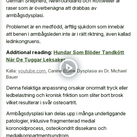
German Shepherd, Newfoundland och Rottweiler är
raser som är överbenägna att drabbas av
armbågsdysplasi.
Problemet är en medfödd, ärftlig sjukdom som innebär
att benen i armbågsleden inte är i rätt riktning, även kallad
ledinkongruens.
Additional reading:
Hundar Som Blöder Tandkött
När De Tuggar Leksaker
Källa:
youtube.com
,
Canine Elbow Dysplasia av Dr. Michael
Bauer
Denna felaktiga anpassning orsakar onormalt tryck eller
ledbelastning och kronisk friktion som sliter bort brosk
vilket resulterar i svår osteoartrit.
Armbågsdysplasi kan delas upp i många underliggande
patologier, inklusive fragmenterad medial
koronoidprocess, osteokondrit dissekans och
medialkompartmentsyndrom.