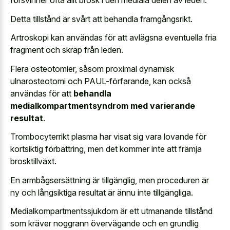
försvinner ofta allt brosk i den mediala delen av leden.
Detta tillstånd är svårt att behandla framgångsrikt.
Artroskopi kan användas för att avlägsna eventuella fria
fragment och skräp från leden.
Flera osteotomier, såsom proximal dynamisk
ulnarosteotomi och PAUL-förfarande, kan också
användas för att
behandla
medialkompartmentsyndrom med varierande
resultat
.
Trombocyterrikt plasma har visat sig vara lovande för
kortsiktig förbättring, men det kommer inte att främja
brosktillväxt.
En armbågsersättning är tillgänglig, men proceduren är
ny och långsiktiga resultat är ännu inte tillgängliga.
Medialkompartmentssjukdom är ett utmanande tillstånd
som kräver noggrann övervägande och en grundlig