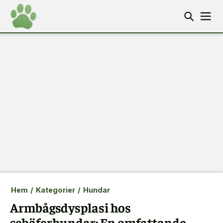
Hem
/
Kategorier
/
Hundar
Armbågsdysplasi hos
schäferhundar: En omfattande