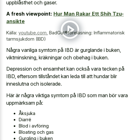
uppblåsthet och gaser.
A fresh viewpoint:
Hur Man Rakar Ett Shih Tzu-
ansikte
Källa:
youtube.com
,
BadGut®föreläsning: Inflammatorisk
tarmsjukdom (IBD)
Några vanliga symtom på IBD är gurglande i buken,
viktminskning, kräkningar och obehag i buken.
Depression och ensamhet kan också vara tecken på
IBD, eftersom tillståndet kan leda till att hundar blir
inneslutna och isolerade.
Här är några viktiga symtom på IBD som man bör vara
uppmärksam på:
Åksjuka
Diarré
Blod i avföring
Bloating och gas
Gurgling i buken