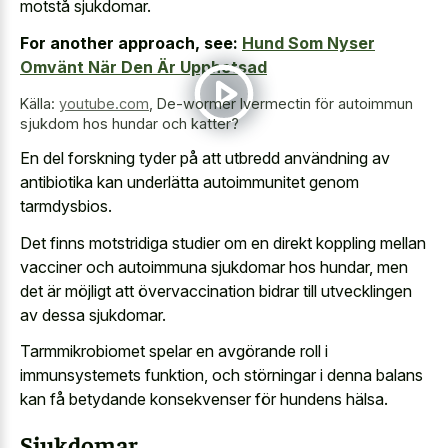
motstå sjukdomar.
For another approach, see:
Hund Som Nyser
Omvänt När Den Är Upphetsad
Källa:
youtube.com
,
De-wormer Ivermectin för autoimmun
sjukdom hos hundar och katter?
En del forskning tyder på att utbredd användning av
antibiotika kan underlätta autoimmunitet genom
tarmdysbios.
Det finns
motstridiga studier om en direkt koppling
mellan
vacciner och autoimmuna sjukdomar hos hundar, men
det är möjligt att övervaccination bidrar till utvecklingen
av dessa sjukdomar.
Tarmmikrobiomet spelar en avgörande roll i
immunsystemets funktion, och störningar i denna balans
kan få betydande konsekvenser för hundens hälsa.
Sjukdomar