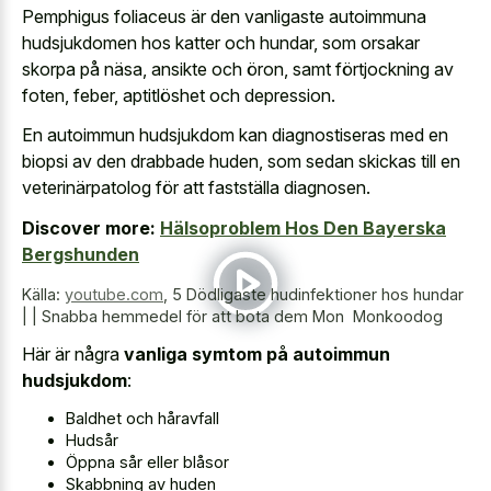
Pemphigus foliaceus är den vanligaste autoimmuna
hudsjukdomen hos katter och hundar, som orsakar
skorpa på näsa, ansikte och öron, samt förtjockning av
foten, feber, aptitlöshet och depression.
En autoimmun hudsjukdom kan diagnostiseras med en
biopsi av den drabbade huden, som sedan skickas till en
veterinärpatolog för att fastställa diagnosen.
Discover more:
Hälsoproblem Hos Den Bayerska
Bergshunden
Källa:
youtube.com
,
5 Dödligaste hudinfektioner hos hundar
| | Snabba hemmedel för att bota dem Mon ️ Monkoodog
Här är några
vanliga symtom på autoimmun
hudsjukdom
:
Baldhet och håravfall
Hudsår
Öppna sår eller blåsor
Skabbning av huden