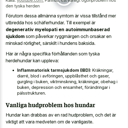
Källa:
youtube.com
,
Pannus, ett vanligt ögonproblem hos
den tyska herden
Förutom dessa allmänna symtom är vissa tillstånd mer
utbredda hos schäferhundar. Till exempel är
degenerativ myelopati en autoimmunbaserad
sjukdom
som påverkar ryggmärgen och orsakar en
minskad rörlighet, särskilt i hundens baksida.
Här är några specifika förhållanden som tyska
herdehundar kan uppleva:
Inflammatorisk tarmsjukdom (IBD):
Kräkningar,
diarré, blod i avföringen, uppblåsthet och gaser,
gurgling i buken, viktminskning, kräkningar, obehag i
buken, depression och ensamhet, förändringar i
pälsstrukturen.
Vanliga hudproblem hos hundar
Hundar kan drabbas av en rad hudproblem, och det är
viktigt att vara medveten om de vanligaste.