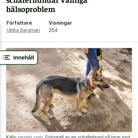
hälsoproblem
Författare
Visningar
Ulrika Bergman
254
Innehåll
Källa:
pexels.com
,
Fotografi av en schäferhund på brun jord