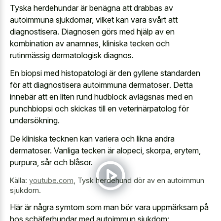
Tyska herdehundar är benägna att drabbas av
autoimmuna sjukdomar, vilket kan vara svårt att
diagnostisera. Diagnosen görs med hjälp av en
kombination av anamnes, kliniska tecken och
rutinmässig dermatologisk diagnos.
En biopsi med histopatologi är den
gyllene standarden
för att diagnostisera autoimmuna dermatoser
. Detta
innebär att en liten rund hudblock avlägsnas med en
punchbiopsi och skickas till en veterinärpatolog för
undersökning.
De kliniska tecknen kan variera och likna andra
dermatoser. Vanliga tecken är alopeci, skorpa, erytem,
purpura, sår och blåsor.
Källa:
youtube.com
,
Tysk herdehund dör av en autoimmun
sjukdom.
Här är några symtom som man bör vara uppmärksam på
hos schäferhundar med autoimmun sjukdom: