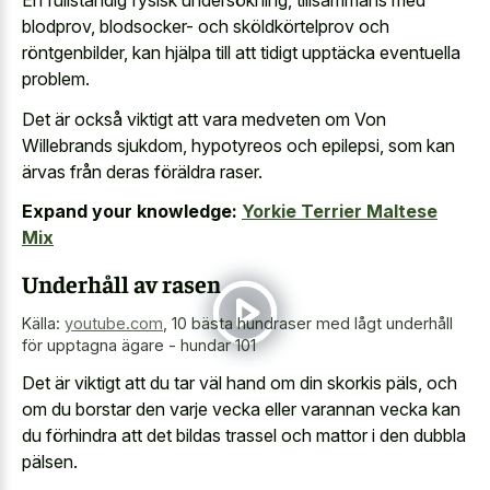
En fullständig fysisk undersökning, tillsammans med
blodprov, blodsocker- och sköldkörtelprov och
röntgenbilder, kan hjälpa till att tidigt upptäcka eventuella
problem.
Det är också viktigt att vara medveten om Von
Willebrands sjukdom, hypotyreos och epilepsi, som kan
ärvas från deras föräldra raser.
Expand your knowledge:
Yorkie Terrier Maltese
Mix
Underhåll av rasen
Källa:
youtube.com
,
10 bästa hundraser med lågt underhåll
för upptagna ägare - hundar 101
Det är viktigt att du tar väl hand om din skorkis päls, och
om du borstar den
varje vecka eller varannan vecka
kan
du förhindra att det bildas trassel och mattor i den dubbla
pälsen.