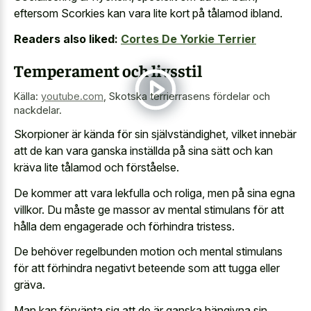
eftersom Scorkies kan vara lite kort på tålamod ibland.
Readers also liked:
Cortes De Yorkie Terrier
Temperament och livsstil
Källa:
youtube.com
,
Skotska terrierrasens fördelar och
nackdelar.
Skorpioner är kända för sin självständighet, vilket innebär
att de kan vara ganska inställda på sina sätt och kan
kräva lite tålamod och förståelse.
De kommer att vara lekfulla och roliga, men på sina egna
villkor. Du måste
ge massor av mental stimulans
för att
hålla dem engagerade och förhindra tristess.
De behöver regelbunden motion och mental stimulans
för att förhindra negativt beteende som att tugga eller
gräva.
Man kan förvänta sig att de är ganska hängivna sin