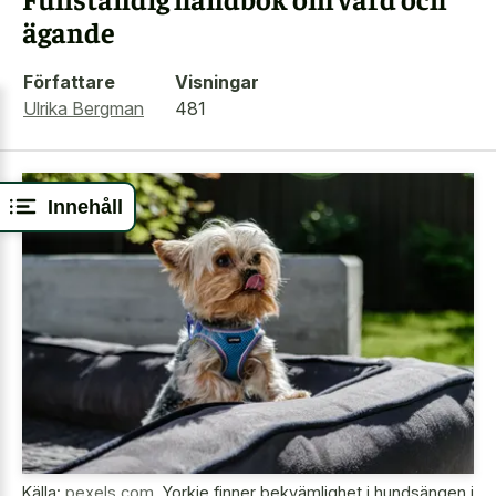
ägande
Författare
Visningar
Ulrika Bergman
481
Innehåll
Källa:
pexels.com
,
Yorkie finner bekvämlighet i hundsängen i