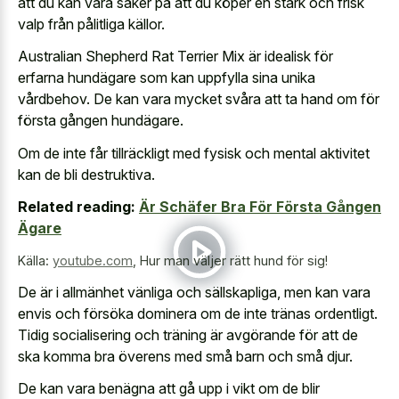
att du kan vara säker på att du köper en stark och frisk
valp från pålitliga källor.
Australian Shepherd Rat Terrier Mix är idealisk för
erfarna hundägare som kan uppfylla sina unika
vårdbehov. De kan vara mycket svåra att ta hand om för
första gången hundägare.
Om de inte får tillräckligt med fysisk och mental aktivitet
kan de bli destruktiva.
Related reading:
Är Schäfer Bra För Första Gången
Ägare
Källa:
youtube.com
,
Hur man väljer rätt hund för sig!
De är i allmänhet vänliga och sällskapliga, men kan vara
envis och försöka dominera om de inte tränas ordentligt.
Tidig socialisering och träning är avgörande för att de
ska komma bra överens med små barn och små djur.
De kan vara benägna att gå upp i vikt om de blir