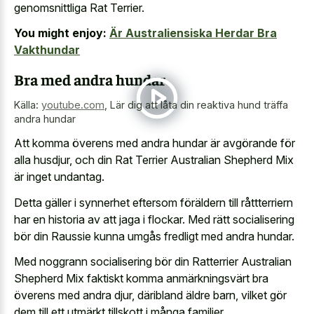
genomsnittliga Rat Terrier.
You might enjoy:
Är Australiensiska Herdar Bra
Vakthundar
Bra med andra hundar
Källa:
youtube.com
,
Lär dig att låta din reaktiva hund träffa
andra hundar
Att komma överens med andra hundar är avgörande för
alla husdjur, och din Rat Terrier Australian Shepherd Mix
är inget undantag.
Detta gäller i synnerhet eftersom föräldern till råttterriern
har en historia av att jaga i flockar. Med rätt socialisering
bör din Raussie kunna umgås fredligt med andra hundar.
Med noggrann socialisering bör din Ratterrier Australian
Shepherd Mix faktiskt komma anmärkningsvärt bra
överens med andra djur, däribland äldre barn, vilket gör
dem till ett utmärkt tillskott i många familjer.