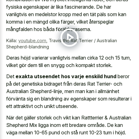
fysiska egenskaper är lika fascinerande. De har
vanligtvis en medelstor kropp med en tät päls som kan
komma i en mängd olika färger, vilket återspeglar
mångfalden hos båda föräldraraserna.
Källa:
youtube.com
,
Travis the Rat Terrier / Australian
Shepherd-blandning
Deras höjd varierar vanligtvis mellan
cirka 12 och 15 tum
,
vilket gör dem till en snygg och kompakt storlek.
Det
exakta utseendet hos varje enskild hund
beror
på det genetiska bidraget från deras Rat Terrier- och
Australian Shepherd-linje, men man kan i allmänhet
förvänta sig en blandning av egenskaper som resulterar i
ett attraktivt och unikt utseende.
När det gäller storlek och vikt kan Rattterrier & Australian
Shepherd Mix ligga inom ett bredare område. De kan
väga mellan 10-65 pund och stå runt 10-23 tum i höjd.