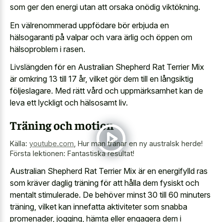
som ger den energi utan att orsaka onödig viktökning.
En välrenommerad uppfödare bör erbjuda en
hälsogaranti på valpar och vara ärlig och öppen om
hälsoproblem i rasen.
Livslängden för en Australian Shepherd Rat Terrier Mix
är omkring 13 till 17 år, vilket gör dem till en långsiktig
följeslagare. Med rätt vård och uppmärksamhet kan de
leva ett lyckligt och hälsosamt liv.
Träning och motion
Källa:
youtube.com
,
Hur man tränar en ny australsk herde!
Första lektionen: Fantastiska resultat!
Australian Shepherd Rat Terrier Mix är en energifylld ras
som kräver daglig träning för att hålla dem fysiskt och
mentalt stimulerade. De behöver minst 30 till 60 minuters
träning, vilket kan innefatta aktiviteter som snabba
promenader, jogging, hämta eller engagera dem i