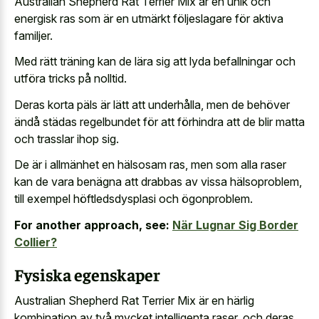
Australian Shepherd Rat Terrier Mix är en unik och
energisk ras som är en utmärkt följeslagare för aktiva
familjer.
Med rätt träning kan de lära sig att lyda befallningar och
utföra tricks på nolltid.
Deras korta päls är lätt att underhålla, men de behöver
ändå städas regelbundet för att förhindra att de blir matta
och trasslar ihop sig.
De är i allmänhet en hälsosam ras, men som alla raser
kan de vara benägna att drabbas av vissa hälsoproblem,
till exempel höftledsdysplasi och ögonproblem.
For another approach, see:
När Lugnar Sig Border
Collier?
Fysiska egenskaper
Australian Shepherd Rat Terrier Mix är en härlig
kombination av två mycket intelligenta raser, och deras