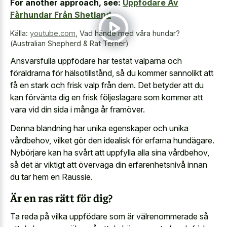
For another approach, see:
Uppfödare Av
Fårhundar Från Shetland
Källa:
youtube.com
,
Vad hände med våra hundar?
(Australian Shepherd & Rat Terrier)
Ansvarsfulla uppfödare har testat valparna och
föräldrarna för hälsotillstånd, så du kommer sannolikt att
få en stark och frisk valp från dem. Det betyder att du
kan förvänta dig en frisk följeslagare som kommer att
vara vid din sida i många år framöver.
Denna blandning har unika egenskaper och unika
vårdbehov, vilket gör den idealisk för erfarna hundägare.
Nybörjare kan ha svårt att uppfylla alla sina vårdbehov,
så det är viktigt att överväga din erfarenhetsnivå innan
du tar hem en Raussie.
Är en ras rätt för dig?
Ta reda på vilka uppfödare som är välrenommerade så