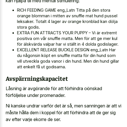
kan hjälpa till med mental stimulering:
RICH FEEDING GAME eng_Latn Titta på den stora
orange blomman i mitten av snuffle mat hund pussel
leksaker. Totalt 4 lager av orange kronblad kan dölja
stora godis.
EXTRA FUN ATTRACTS YOUR PUPPY – Vi är
extremt
positiva om vår snuffle matta
. Men för att ge mer kul
för älskvärda valpar har vi ställt in 4 dolda godislager.
EXCELLENT RELEASE BUCKLE DESIGN eng_Latn Har
du någonsin köpt en snuffle matta för din hund som
vill utveckla goda vanor i din hund. Men din hund gillar
att enkelt få ut godisarna.
Avspärrningskapacitet
Låsning är avgörande för att förhindra oönskad
förföljelse under promenader.
Ni kanske undrar varför det är så, men sanningen är att vi
måste hålla dem i koppel för att förhindra att de ger sig
av efter varje ekorre de ser.