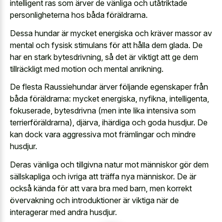
intelligent ras som ärver de vänliga och utåtriktade
personligheterna hos båda föräldrarna.
Dessa hundar är mycket energiska och kräver massor av
mental och fysisk stimulans för att hålla dem glada. De
har en stark bytesdrivning, så det är viktigt att ge dem
tillräckligt med motion och mental anrikning.
De flesta Raussiehundar ärver följande egenskaper från
båda föräldrarna: mycket energiska, nyfikna, intelligenta,
fokuserade, bytesdrivna (men inte lika intensiva som
terrierföräldrarna), djärva, ihärdiga och goda husdjur. De
kan dock vara aggressiva mot främlingar och mindre
husdjur.
Deras vänliga och tillgivna natur mot människor gör dem
sällskapliga och ivriga att träffa nya människor. De är
också kända för att vara bra med barn, men korrekt
övervakning och introduktioner är viktiga när de
interagerar med andra husdjur.