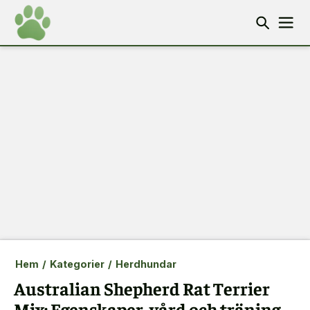
Hem
/
Kategorier
/
Herdhundar
Australian Shepherd Rat Terrier
Mix: Egenskaper, vård och träning