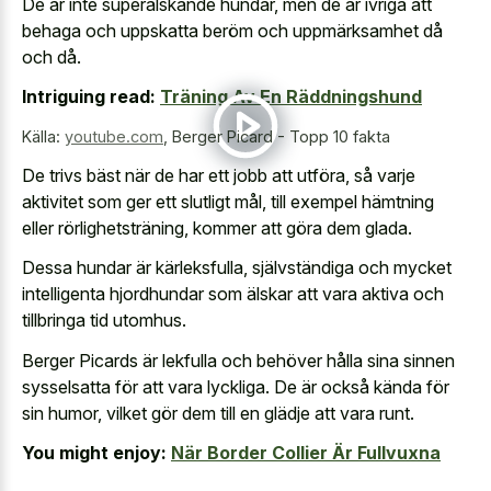
De är inte superälskande hundar, men de är ivriga att
behaga och uppskatta beröm och uppmärksamhet då
och då.
Intriguing read:
Träning Av En Räddningshund
Källa:
youtube.com
,
Berger Picard - Topp 10 fakta
De trivs bäst när de har ett jobb att utföra, så varje
aktivitet som ger ett slutligt mål, till exempel hämtning
eller rörlighetsträning, kommer att göra dem glada.
Dessa hundar är kärleksfulla, självständiga och mycket
intelligenta hjordhundar som älskar att vara aktiva och
tillbringa tid utomhus.
Berger Picards är lekfulla och behöver hålla sina sinnen
sysselsatta för att vara lyckliga. De är också kända för
sin humor, vilket gör dem till en glädje att vara runt.
You might enjoy:
När Border Collier Är Fullvuxna