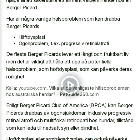
Berger Picard.
Här är några vanliga hälsoproblem som kan drabba
Berger Picards:
Häftdysplasi
Ögonproblem, t.ex. progressiv retinalatrofi
De flesta Berger Picards lever ett långt och fruktbart liv,
men det är viktigt att hålla ett öga på potentiella
hälsoproblem, som höftdysplasi, som kan påverka deras
rörlighet.
Källa:
youtube.com
,
Vilka är de vanligaste hälsoproblemen
hos australiska herdar? - PetGuide360.com
Enligt Berger Picard Club of America (BPCA) kan Berger
Picards drabbas av ögonsjukdomar, inklusive progressiv
retinal atrofi och multifokal retinopati hos hundar, tillstånd
som kan leda till nedsatt syn eller blindhet.
Höftdysplasi eller armbågsdysplasi kan också påverka