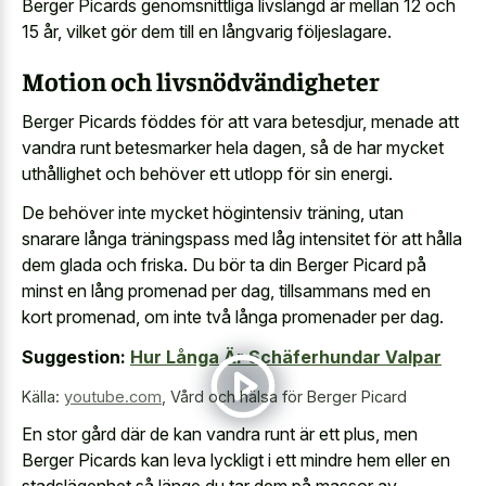
Berger Picards genomsnittliga livslängd är mellan 12 och
15 år, vilket gör dem till en långvarig följeslagare.
Motion och livsnödvändigheter
Berger Picards föddes för att vara betesdjur, menade att
vandra runt betesmarker hela dagen, så de har mycket
uthållighet och behöver ett utlopp för sin energi.
De behöver inte mycket högintensiv träning, utan
snarare långa träningspass med låg intensitet för att hålla
dem glada och friska. Du bör ta din Berger Picard på
minst en lång promenad per dag, tillsammans med en
kort promenad, om inte två långa promenader per dag.
Suggestion:
Hur Långa Är Schäferhundar Valpar
Källa:
youtube.com
,
Vård och hälsa för Berger Picard
En stor gård där de kan vandra runt är ett plus, men
Berger Picards kan leva lyckligt i ett mindre hem eller en