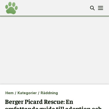
Hem
/
Kategorier
/
Räddning
Berger Picard Rescue: En
omfattande guide till adoption och