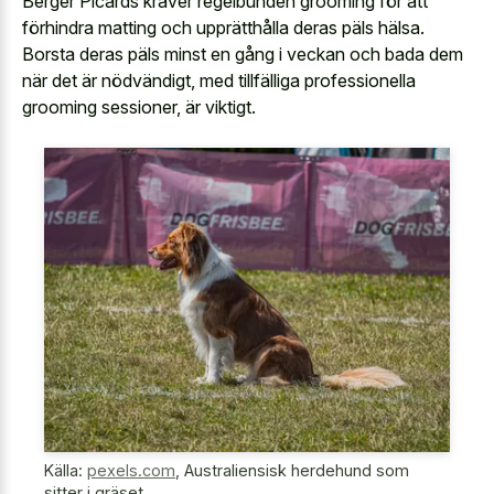
Berger Picards kräver regelbunden grooming för att
förhindra matting och upprätthålla deras päls hälsa.
Borsta deras päls minst en gång i veckan och bada dem
när det är nödvändigt, med tillfälliga professionella
grooming sessioner, är viktigt.
Källa:
pexels.com
,
Australiensisk herdehund som
sitter i gräset