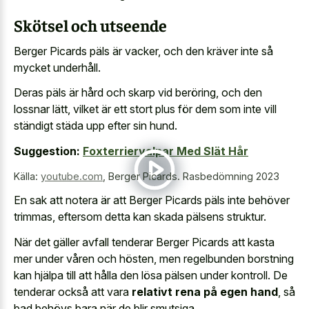
Skötsel och utseende
Berger Picards päls är vacker, och den kräver inte så
mycket underhåll.
Deras päls är hård och skarp vid beröring, och den
lossnar lätt, vilket är ett stort plus för dem som inte vill
ständigt städa upp efter sin hund.
Suggestion:
Foxterriervalpar Med Slät Hår
Källa:
youtube.com
,
Berger Picards. Rasbedömning 2023
En sak att notera är att Berger Picards päls inte behöver
trimmas, eftersom detta kan skada pälsens struktur.
När det gäller avfall tenderar Berger Picards att kasta
mer under våren och hösten, men regelbunden borstning
kan hjälpa till att hålla den lösa pälsen under kontroll. De
tenderar också att vara
relativt rena på egen hand
, så
bad behövs bara när de blir smutsiga.