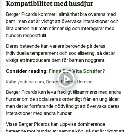
Kompatibilitet med husdjur
Berger Picards kommer i allmänhet bra överens med
barn, men det är viktigt att övervaka interaktioner och
lära barnen hur man närmar sig och interagerar med
hunden respektfullt.
Deras beteende kan
variera beroende på deras
individuella temperament
och socialisering, så det är
viktigt att introducera dem för barnen noggrant.
Consider reading:
Finns Det Vita Schäfer?
Källa:
youtube.com
,
Berger Picards Herding
Berger Picards kan leva fredligt tillsammans med andra
hundar om de socialiseras ordentligt från en ung ålder,
men det är fortfarande nödvändigt att övervaka deras
interaktioner med andra hundar.
Vissa Berger Picards kan uppvisa dominerande
beteende mot hundar av samma kön, så det är viktigt att