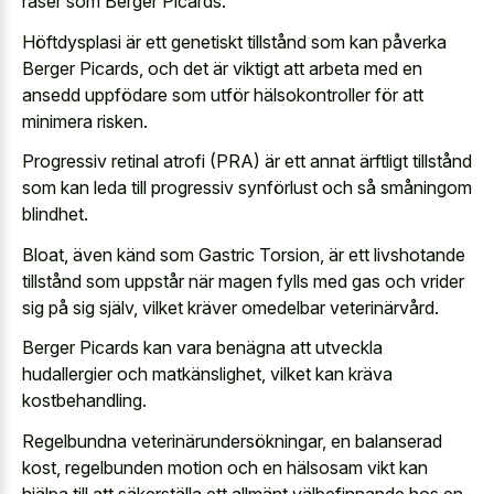
raser som Berger Picards.
Höftdysplasi är ett genetiskt tillstånd som kan påverka
Berger Picards, och det är viktigt att arbeta med en
ansedd uppfödare som utför hälsokontroller för att
minimera risken.
Progressiv retinal atrofi (PRA) är ett annat ärftligt tillstånd
som kan leda till progressiv synförlust och så småningom
blindhet.
Bloat, även känd som Gastric Torsion, är ett livshotande
tillstånd som uppstår när magen fylls med gas och vrider
sig på sig själv, vilket kräver omedelbar veterinärvård.
Berger Picards kan vara benägna att utveckla
hudallergier och matkänslighet, vilket kan kräva
kostbehandling.
Regelbundna veterinärundersökningar, en balanserad
kost, regelbunden motion och en hälsosam vikt kan
hjälpa till att säkerställa ett allmänt välbefinnande hos en