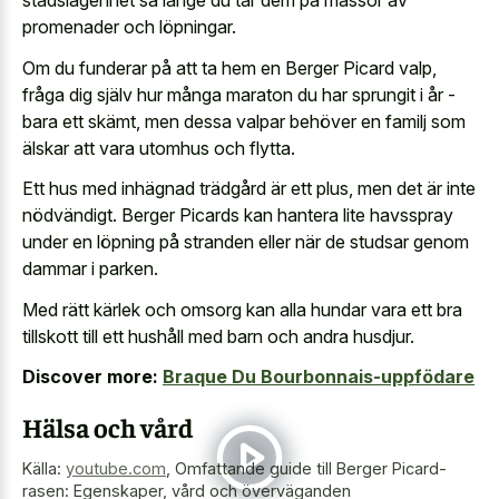
stadslägenhet så länge du tar dem på massor av
promenader och löpningar.
Om du funderar på att ta hem en Berger Picard valp,
fråga dig själv hur många maraton du har sprungit i år -
bara ett skämt, men dessa valpar behöver en familj som
älskar att vara utomhus och flytta.
Ett hus med inhägnad trädgård är ett plus, men det är inte
nödvändigt. Berger Picards kan hantera lite havsspray
under en löpning på stranden eller när de studsar genom
dammar i parken.
Med rätt kärlek och omsorg kan alla hundar vara ett bra
tillskott till ett hushåll med barn och andra husdjur.
Discover more:
Braque Du Bourbonnais-uppfödare
Hälsa och vård
Källa:
youtube.com
,
Omfattande guide till Berger Picard-
rasen: Egenskaper, vård och överväganden