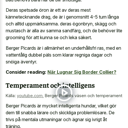
Deras spetsade öron är ett av deras mest
kännetecknande drag, de är i genomsnitt 4-5 tum långa
och alltid uppmärksamma. deras ögonbryn, skägg och
mustasch är alla av samma sandfärg, och de behöver lite
grooming för att kunna se och leka säkert.
Berger Picards är i allmänhet en underhållsfri ras, med en
vattentålig dubbel päls som klarar regniga dagar och
snöiga äventyr.
Consider reading:
När Lugnar Sig Border Collier?
Temperament och intelligens
Källa:
youtube.com
,
Berger Picards väsen och temperament
Berger Picards är mycket intelligenta hundar, vilket gör
dem till snabba lärare och skickliga problemlösare. De
trivs på mentala utmaningar och ägnar sig ivrigt åt
träning.