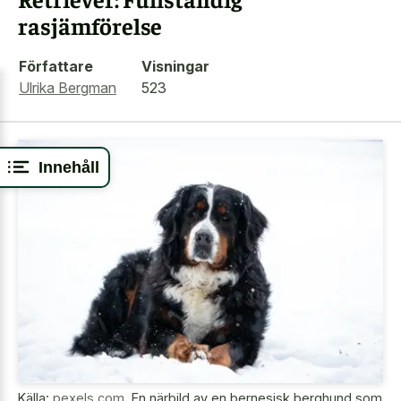
rasjämförelse
Författare
Visningar
Ulrika Bergman
523
Innehåll
Källa:
pexels.com
,
En närbild av en bernesisk berghund som