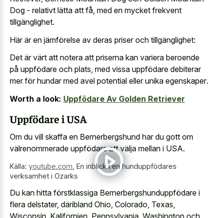
Dog - relativt lätta att få, med en mycket frekvent
tillgänglighet.
Här är en jämförelse av deras priser och tillgänglighet:
Det är värt att notera att priserna kan variera beroende
på uppfödare och plats, med vissa uppfödare debiterar
mer för hundar med
avel potential eller unika egenskaper
.
Worth a look:
Uppfödare Av Golden Retriever
Uppfödare i USA
Om du vill skaffa en Bernerbergshund har du gott om
välrenommerade uppfödare att välja mellan i USA.
Källa:
youtube.com
,
En inblick i en hunduppfödares
verksamhet i Ozarks
Du kan hitta förstklassiga Bernerbergshunduppfödare i
flera delstater, däribland Ohio, Colorado, Texas,
Wisconsin, Kalifornien, Pennsylvania, Washington och