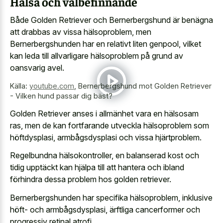
Hälsa och välbefinnande
Både Golden Retriever och Bernerbergshund är benägna
att drabbas av vissa hälsoproblem, men
Bernerbergshunden har en relativt liten genpool, vilket
kan leda till allvarligare hälsoproblem på grund av
oansvarig avel.
Källa:
youtube.com
,
Bernerbergshund mot Golden Retriever
- Vilken hund passar dig bäst?
Golden Retriever anses i allmänhet vara en hälsosam
ras, men de kan fortfarande utveckla hälsoproblem som
höftdysplasi, armbågsdysplasi och vissa hjärtproblem.
Regelbundna hälsokontroller, en balanserad kost och
tidig upptäckt kan hjälpa till att hantera och ibland
förhindra dessa problem hos golden retriever.
Bernerbergshunden har specifika hälsoproblem, inklusive
höft- och armbågsdysplasi, ärftliga cancerformer och
progressiv retinal atrofi.