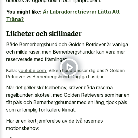
drabbas av ögonproblem och hjärtproblem.
You might like:
Är Labradorretrievrar Lätta Att
Träna?
Likheter och skillnader
Både Bernerbergshund och Golden Retriever är vänliga
och milda raser, men Bernerbergshundar kan vara mer
reserverade med främlingar.
Källa:
youtube.com
,
Vilken hund passar dig bäst? Golden
Retriever vs Bernerbergshund. Dagliga husdjur
När det gäller skötselbehov, kräver båda raserna
regelbunden skötsel, med Golden Retrievers som har en
tät päls och Bernerbergshundar med en lång, tjock päls
som är lämplig för kallare klimat.
Här är en kort jämförelse av de två rasernas
motionsbehov: