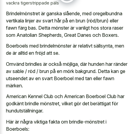
vackra tigerstrippade päls
Brindelmönstret är ganska slående, med oregelbundna
vertikala linjer av svart hår på en brun (röd/brun) eller
fawn färg bas. Detta mönster är vanligt hos stora raser
som Anatolian Shepherds, Great Danes och Boxers.
Boerboels med brindelmönster är relativt sällsynta, men
de är alltid en fröjd att se.
Omvänd brindles är också möjliga, där hunden har ränder
av sable / röd / brun på en mörk bakgrund. Detta kan ge
utseendet av en svart Boerboel med tan eller fawn
märken.
American Kennel Club och American Boerboel Club har
godkänt brindle mönstret, vilket gör det berättigat för
hundutställningar.
Här är några viktiga fakta om brindle-mönstret i
Boerboels: