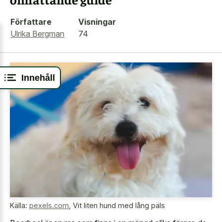
Författare
Visningar
Ulrika Bergman
74
Innehåll
Källa:
pexels.com
,
Vit liten hund med lång päls