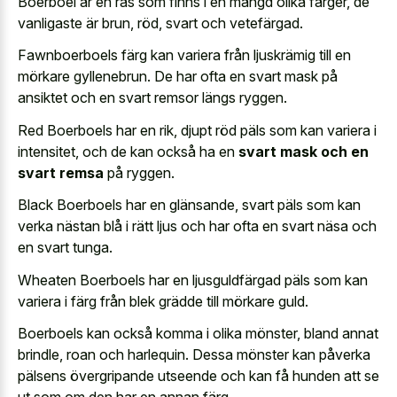
Boerboel är en ras som finns i en mängd olika färger, de
vanligaste är brun, röd, svart och vetefärgad.
Fawnboerboels färg kan variera från ljuskrämig till en
mörkare gyllenebrun. De har ofta en svart mask på
ansiktet och en svart remsor längs ryggen.
Red Boerboels har en rik, djupt röd päls som kan variera i
intensitet, och de kan också ha en
svart mask och en
svart remsa
på ryggen.
Black Boerboels har en glänsande, svart päls som kan
verka nästan blå i rätt ljus och har ofta en svart näsa och
en svart tunga.
Wheaten Boerboels har en ljusguldfärgad päls som kan
variera i färg från blek grädde till mörkare guld.
Boerboels kan också komma i olika mönster, bland annat
brindle, roan och harlequin. Dessa mönster kan påverka
pälsens övergripande utseende och kan få hunden att se