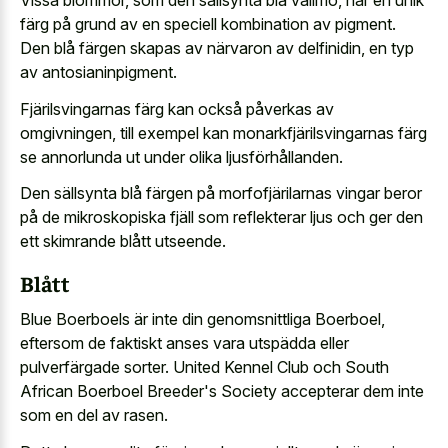
Vissa blommor, som den sällsynta blå vallmo, har en unik
färg på grund av en speciell kombination av pigment.
Den blå färgen skapas av närvaron av delfinidin, en typ
av antosianinpigment.
Fjärilsvingarnas färg kan också påverkas av
omgivningen, till exempel kan monarkfjärilsvingarnas färg
se annorlunda ut under olika ljusförhållanden.
Den sällsynta blå färgen på morfofjärilarnas vingar beror
på de mikroskopiska fjäll som reflekterar ljus och ger den
ett skimrande blått utseende.
Blått
Blue Boerboels är inte din genomsnittliga Boerboel,
eftersom de faktiskt anses vara utspädda eller
pulverfärgade sorter. United Kennel Club och South
African Boerboel Breeder's Society accepterar dem inte
som en del av rasen.