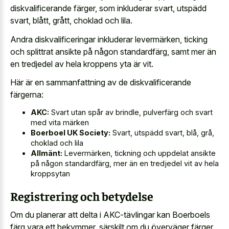
diskvalificerande färger, som inkluderar svart, utspädd
svart, blått, grått, choklad och lila.
Andra diskvalificeringar inkluderar levermärken, ticking
och splittrat ansikte på någon standardfärg, samt mer än
en tredjedel av hela kroppens yta är vit.
Här är en sammanfattning av de diskvalificerande
färgerna:
AKC:
Svart utan spår av brindle, pulverfärg och svart
med vita märken
Boerboel UK Society:
Svart, utspädd svart, blå, grå,
choklad och lila
Allmänt:
Levermärken, tickning och uppdelat ansikte
på någon standardfärg, mer än en tredjedel vit av hela
kroppsytan
Registrering och betydelse
Om du planerar att delta i AKC-tävlingar kan Boerboels
färg vara ett bekymmer, särskilt om du överväger färger