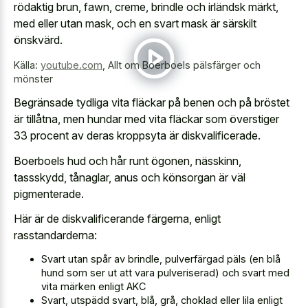
rödaktig brun, fawn, creme, brindle och irländsk märkt,
med eller utan mask, och en svart mask är särskilt
önskvärd.
Källa:
youtube.com
,
Allt om Boerboels pälsfärger och
mönster
Begränsade tydliga vita fläckar på benen och på bröstet
är tillåtna, men hundar med vita fläckar som överstiger
33 procent av deras kroppsyta är diskvalificerade.
Boerboels hud och hår runt ögonen, nässkinn,
tassskydd, tånaglar, anus och könsorgan är väl
pigmenterade.
Här är de diskvalificerande färgerna, enligt
rasstandarderna:
Svart utan spår av brindle, pulverfärgad päls (en blå
hund som ser ut att vara pulveriserad) och svart med
vita märken enligt AKC
Svart, utspädd svart, blå, grå, choklad eller lila enligt