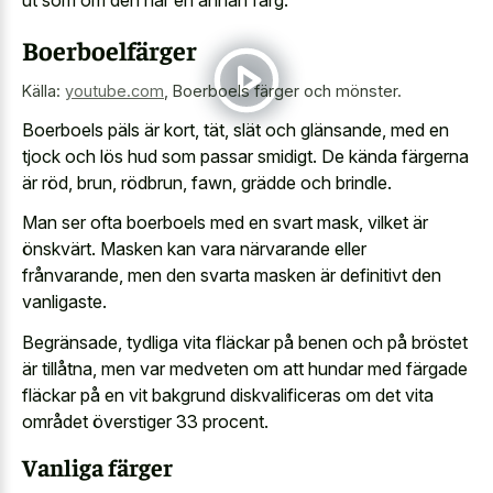
ut som om den har en annan färg.
Boerboelfärger
Källa:
youtube.com
,
Boerboels färger och mönster.
Boerboels päls är kort, tät, slät och glänsande, med en
tjock och lös hud som passar smidigt. De kända färgerna
är röd, brun, rödbrun, fawn, grädde och brindle.
Man ser ofta boerboels med en svart mask, vilket är
önskvärt. Masken kan vara närvarande eller
frånvarande, men den svarta masken är definitivt den
vanligaste.
Begränsade, tydliga vita fläckar på benen och på bröstet
är tillåtna, men var medveten om att hundar med färgade
fläckar på en vit bakgrund diskvalificeras om det vita
området överstiger 33 procent.
Vanliga färger