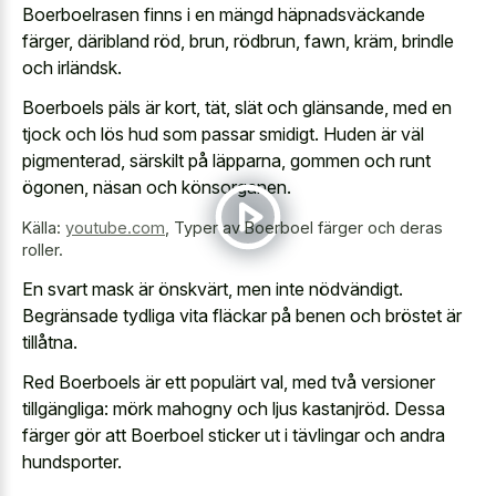
Boerboelrasen finns i en mängd häpnadsväckande
färger, däribland röd, brun, rödbrun, fawn, kräm, brindle
och irländsk.
Boerboels päls är kort, tät, slät och glänsande, med en
tjock och lös hud som passar smidigt. Huden är väl
pigmenterad, särskilt på läpparna, gommen och runt
ögonen, näsan och könsorganen.
Källa:
youtube.com
,
Typer av Boerboel färger och deras
roller.
En svart mask är önskvärt, men inte nödvändigt.
Begränsade tydliga vita fläckar på benen och bröstet är
tillåtna.
Red Boerboels är ett populärt val, med två versioner
tillgängliga: mörk mahogny och ljus kastanjröd. Dessa
färger gör att Boerboel sticker ut i tävlingar och andra
hundsporter.