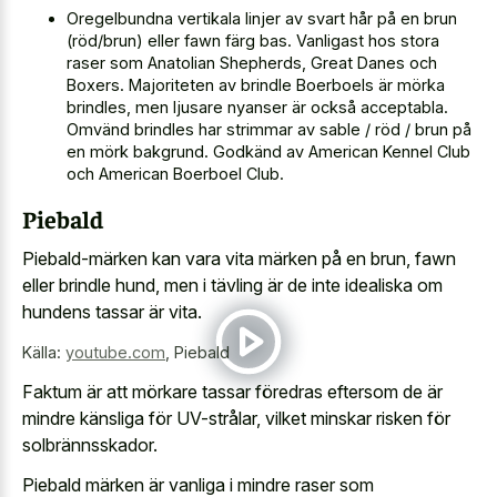
Oregelbundna vertikala linjer av svart hår på en brun
(röd/brun) eller fawn färg bas. Vanligast hos stora
raser som Anatolian Shepherds, Great Danes och
Boxers. Majoriteten av brindle Boerboels är mörka
brindles, men ljusare nyanser är också acceptabla.
Omvänd brindles har strimmar av sable / röd / brun på
en mörk bakgrund. Godkänd av American Kennel Club
och American Boerboel Club.
Piebald
Piebald-märken kan vara vita märken på en brun, fawn
eller brindle hund, men i tävling är de inte idealiska om
hundens tassar är vita.
Källa:
youtube.com
,
Piebald
Faktum är att mörkare tassar föredras eftersom de är
mindre känsliga för UV-strålar, vilket minskar risken för
solbrännsskador.
Piebald märken är vanliga i mindre raser som