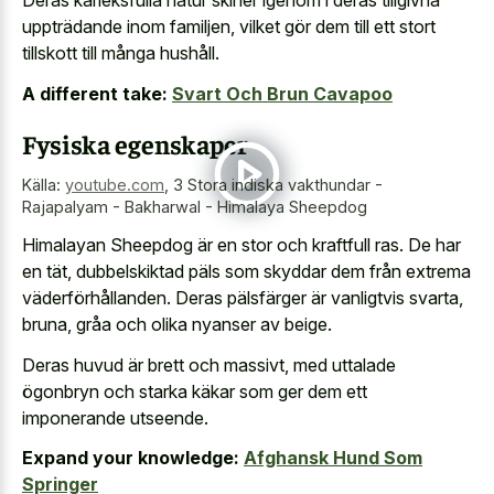
Deras kärleksfulla natur skiner igenom i deras tillgivna
uppträdande inom familjen, vilket gör dem till ett stort
tillskott till många hushåll.
A different take:
Svart Och Brun Cavapoo
Fysiska egenskaper
Källa:
youtube.com
,
3 Stora indiska vakthundar -
Rajapalyam - Bakharwal - Himalaya Sheepdog
Himalayan Sheepdog är en stor och kraftfull ras. De har
en tät, dubbelskiktad päls som skyddar dem från extrema
väderförhållanden. Deras pälsfärger är vanligtvis svarta,
bruna, gråa och olika nyanser av beige.
Deras huvud är brett och massivt, med uttalade
ögonbryn och starka käkar som ger dem ett
imponerande utseende.
Expand your knowledge:
Afghansk Hund Som
Springer