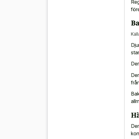
Reg
för
Ba
Käll
Dju
sta
Der
Den
frå
Bak
all
Hä
De
kon