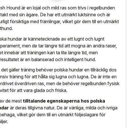
ish Hound är en lojal och mild ras som trivs i regelbunden
takt med sin ägare. De har ett utmärkt luktsinne och är
urligt försiktiga med främlingar, vilket gör dem till en utmärkt
thund.
ska hundar är kännetecknade av ett lugnt och lugnt
perament, men de tar längre tid att mogna än andra raser,
ket innebär att träningen kan ta lite längre tid, men
tresultatet är en balanserad och intelligent hund.
 det gäller träning behöver polska hundar en tillräcklig dos
ensiv träning för att hålla sig lugna och lugna. De är inte en
rdrivet överdriven ras, men de behöver regelbunden fysisk
ivitet för att vara glada och friska.
av de mest
tilltalande egenskaperna hos polska
ndar
är deras tillgivna natur. De är vänliga, milda och ivriga
 behaga, vilket gör dem till en utmärkt följeslagare för
ljer.