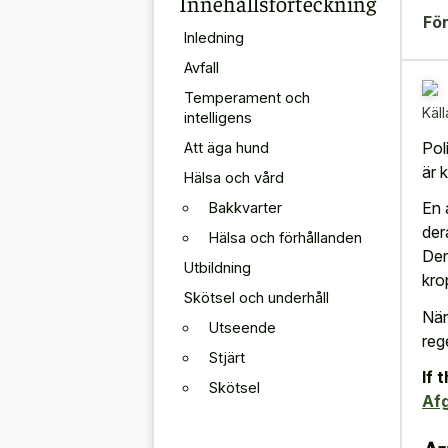
Innehållsförteckning
För
Inledning
Avfall
Temperament och
Käll
intelligens
Pol
Att äga hund
är 
Hälsa och vård
En 
Bakkvarter
der
Hälsa och förhållanden
Den
Utbildning
kro
Skötsel och underhåll
När
Utseende
reg
Stjärt
If 
Skötsel
Af