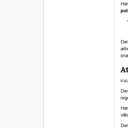
Här
po
Der
arb
sna
A
Käll
De
reg
Han
vil
Den