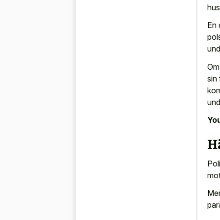
hus
En 
pol
und
Om 
sin
kom
und
You
H
Pol
mot
Men
par