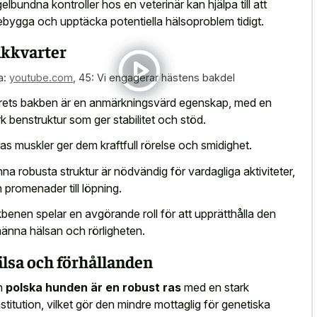
elbundna kontroller hos en veterinär kan hjälpa till att
ebygga och upptäcka potentiella hälsoproblem tidigt.
kkvarter
a:
youtube.com
,
45: Vi engagerar hästens bakdel
rets bakben är en anmärkningsvärd egenskap, med en
rk benstruktur som ger stabilitet och stöd.
as muskler ger dem kraftfull rörelse och smidighet.
na robusta struktur är nödvändig för vardagliga aktiviteter,
n promenader till löpning.
benen spelar en avgörande roll för att upprätthålla den
männa hälsan och rörligheten.
lsa och förhållanden
n
polska hunden är en robust ras
med en stark
stitution, vilket gör den mindre mottaglig för genetiska