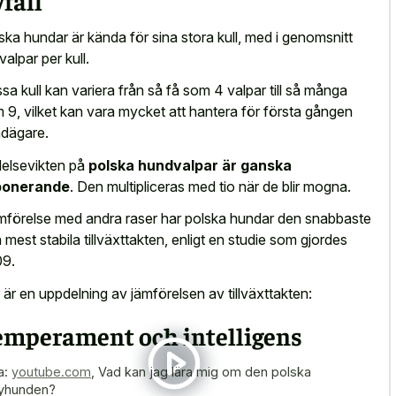
fall
ska hundar är kända för sina stora kull, med i genomsnitt
valpar per kull.
sa kull kan variera från så få som 4 valpar till så många
 9, vilket kan vara mycket att hantera för första gången
dägare.
elsevikten på
polska hundvalpar är ganska
ponerande
. Den multipliceras med tio när de blir mogna.
ämförelse med andra raser har polska hundar den snabbaste
 mest stabila tillväxttakten, enligt en studie som gjordes
9.
 är en uppdelning av jämförelsen av tillväxttakten:
emperament och intelligens
a:
youtube.com
,
Vad kan jag lära mig om den polska
yhunden?