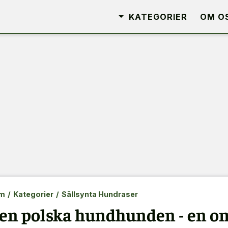
KATEGORIER
OM O
m
/
Kategorier
/
Sällsynta Hundraser
en polska hundhunden - en o