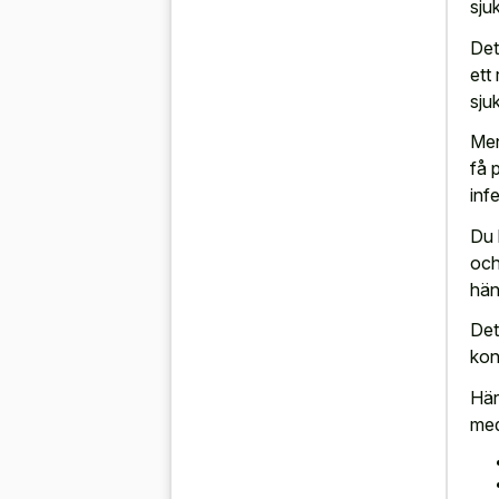
sju
Det
ett
sju
Men
få p
inf
Du 
och
hän
Det
kont
Här
med