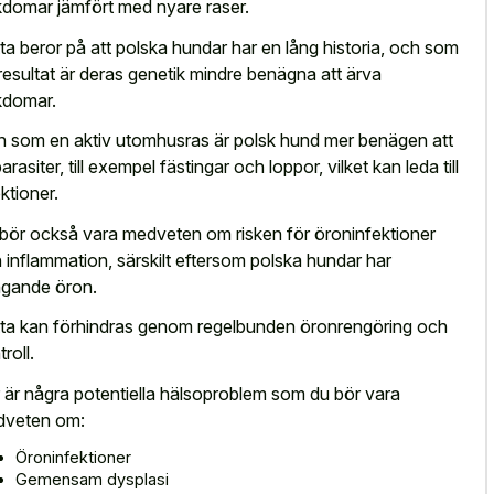
kdomar jämfört med nyare raser.
ta beror på att polska hundar har en lång historia, och som
 resultat är deras genetik mindre benägna att ärva
kdomar.
 som en aktiv utomhusras är polsk hund mer benägen att
arasiter, till exempel fästingar och loppor, vilket kan leda till
ektioner.
bör också vara medveten om risken för öroninfektioner
 inflammation, särskilt eftersom polska hundar har
gande öron.
ta kan förhindras genom regelbunden öronrengöring och
roll.
 är några potentiella hälsoproblem som du bör vara
veten om:
Öroninfektioner
Gemensam dysplasi