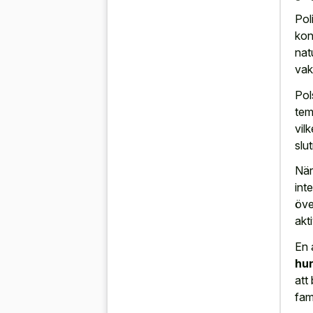
Pol
kon
nat
vak
Pol
tem
vil
slu
När
int
öve
akt
En 
hu
att
fami