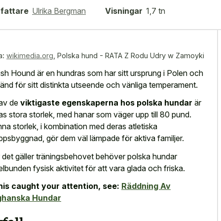
fattare
Ulrika Bergman
Visningar
1,7 tn
a:
wikimedia.org
,
Polska hund - RATA Z Rodu Udry w Zamoyki
ish Hound är en hundras som har sitt ursprung i Polen och
känd för sitt distinkta utseende och vänliga temperament.
av de
viktigaste egenskaperna hos polska hundar
är
as stora storlek, med hanar som väger upp till 80 pund.
na storlek, i kombination med deras atletiska
ppsbyggnad, gör dem väl lämpade för aktiva familjer.
 det gäller träningsbehovet behöver polska hundar
elbunden fysisk aktivitet för att vara glada och friska.
this caught your attention, see:
Räddning Av
ghanska Hundar