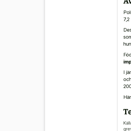
Av
Pol
7,2 
Des
som
hun
Föd
im
I j
och
200
Här
T
Käll
gre