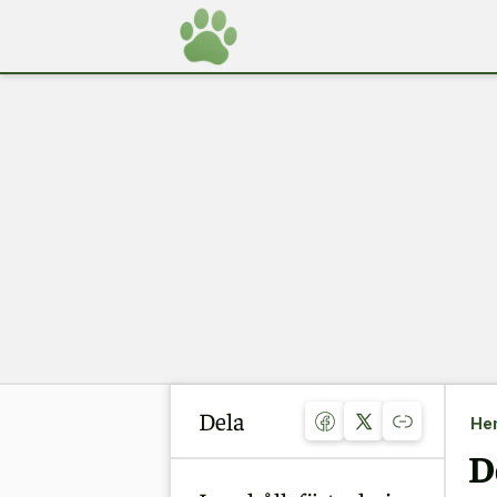
Dela
He
D