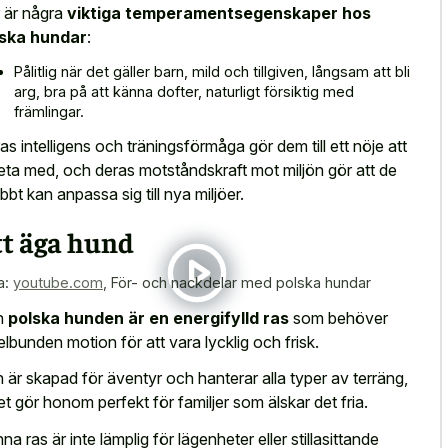
 är några
viktiga temperamentsegenskaper hos
lska hundar
:
Pålitlig när det gäller barn, mild och tillgiven, långsam att bli
arg, bra på att känna dofter, naturligt försiktig med
främlingar.
as intelligens och träningsförmåga gör dem till ett nöje att
eta med, och deras motståndskraft mot miljön gör att de
bbt kan anpassa sig till nya miljöer.
tt äga hund
a:
youtube.com
,
För- och nackdelar med polska hundar
n
polska hunden är en energifylld ras
som behöver
elbunden motion för att vara lycklig och frisk.
 är skapad för äventyr och hanterar alla typer av terräng,
ket gör honom perfekt för familjer som älskar det fria.
na ras är inte lämplig för lägenheter eller stillasittande