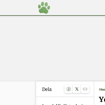
Dela
He
Y