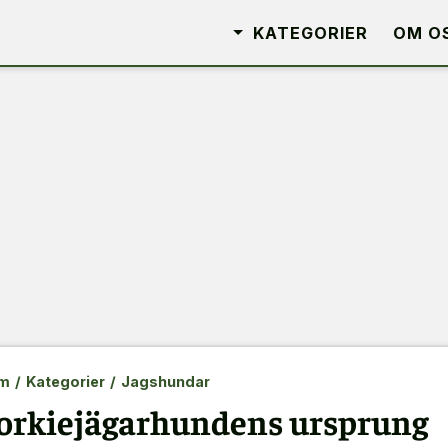
KATEGORIER
OM O
m
/
Kategorier
/
Jagshundar
orkiejägarhundens ursprung