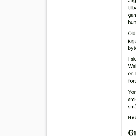
Jag
til
gam
hun
Old
jäg
byt
I s
Wal
en 
för
Yor
smi
små
Rea
G