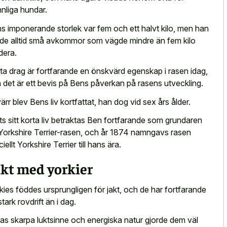
nnliga hundar.
s imponerande storlek var fem och ett halvt kilo, men han
de alltid små avkommor som vägde mindre än fem kilo
dera.
ta drag är fortfarande en önskvärd egenskap i rasen idag,
 det är ett bevis på Bens påverkan på rasens utveckling.
ärr blev Bens liv kortfattat, han dog vid sex års ålder.
ts sitt korta liv betraktas Ben fortfarande som grundaren
Yorkshire Terrier-rasen, och år 1874 namngavs rasen
ciellt Yorkshire Terrier till hans ära.
akt med yorkier
kies föddes ursprungligen för jakt, och de har fortfarande
stark rovdrift än i dag.
ras
skarpa luktsinne och energiska natur
gjorde dem väl