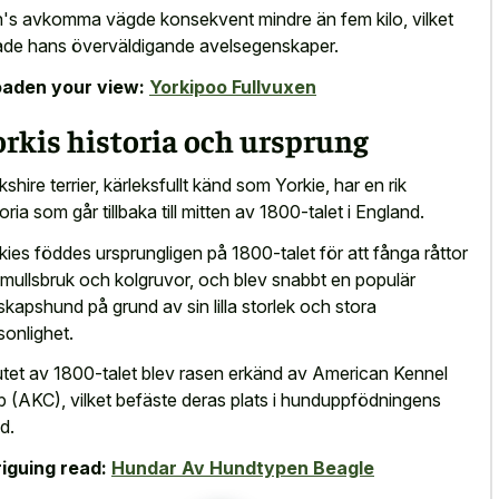
's avkomma vägde konsekvent mindre än fem kilo, vilket
ade hans överväldigande avelsegenskaper.
aden your view:
Yorkipoo Fullvuxen
rkis historia och ursprung
kshire terrier, kärleksfullt känd som Yorkie, har en rik
toria som går tillbaka till mitten av 1800-talet i England.
kies föddes ursprungligen på 1800-talet för att fånga råttor
omullsbruk och kolgruvor, och blev snabbt en populär
lskapshund på grund av sin lilla storlek och stora
sonlighet.
lutet av 1800-talet blev rasen erkänd av American Kennel
b (AKC), vilket befäste deras plats i hunduppfödningens
d.
riguing read:
Hundar Av Hundtypen Beagle