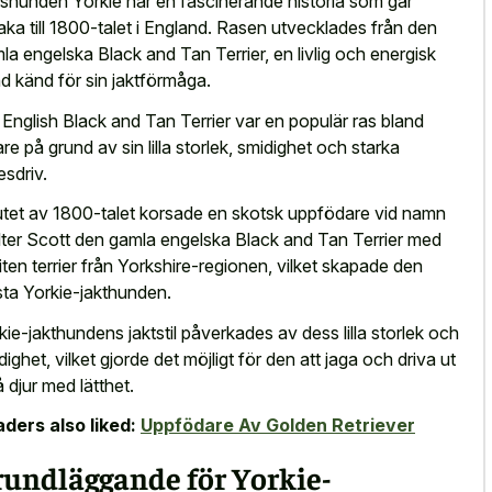
shunden Yorkie har en fascinerande historia som går
lbaka till 1800-talet i England. Rasen utvecklades från den
la engelska Black and Tan Terrier, en livlig och energisk
d känd för sin jaktförmåga.
 English Black and Tan Terrier var en populär ras bland
are på grund av sin lilla storlek, smidighet och starka
esdriv.
lutet av 1800-talet korsade en skotsk uppfödare vid namn
ter Scott den gamla engelska Black and Tan Terrier med
liten terrier från Yorkshire-regionen, vilket skapade den
sta Yorkie-jakthunden.
kie-jakthundens jaktstil påverkades av dess lilla storlek och
dighet, vilket gjorde det möjligt för den att jaga och driva ut
 djur med lätthet.
ders also liked:
Uppfödare Av Golden Retriever
rundläggande för Yorkie-