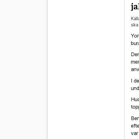
j
Käll
ska
Yor
bur
Der
men
anv
I d
und
Hud
top
Ben
eft
var