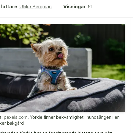
fattare
Ulrika Bergman
Visningar
51
a:
pexels.com
,
Yorkie finner bekvämlighet i hundsängen i en
ker bakgård