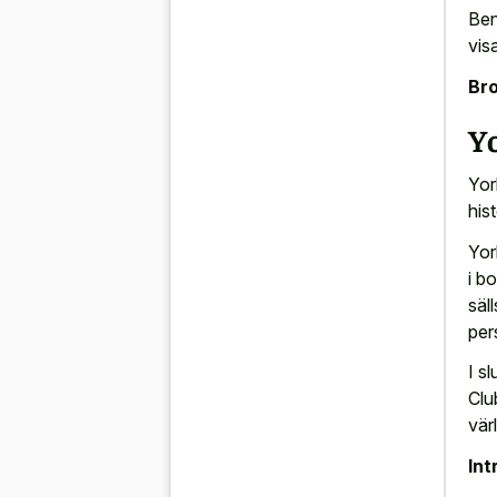
Ben
vis
Bro
Yo
Yor
his
Yor
i b
säl
per
I s
Clu
värl
Int