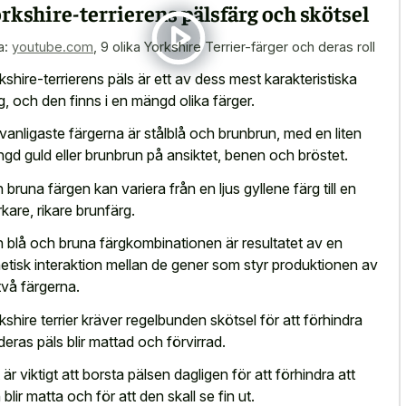
rkshire-terrierens pälsfärg och skötsel
a:
youtube.com
,
9 olika Yorkshire Terrier-färger och deras roll
kshire-terrierens päls är ett av dess mest karakteristiska
g, och den finns i en mängd olika färger.
vanligaste färgerna är stålblå och brunbrun, med en liten
gd guld eller brunbrun på ansiktet, benen och bröstet.
 bruna färgen kan variera från en ljus gyllene färg till en
kare, rikare brunfärg.
 blå och bruna färgkombinationen är resultatet av en
etisk interaktion mellan de gener som styr produktionen av
två färgerna.
kshire terrier kräver regelbunden skötsel för att förhindra
 deras päls blir mattad och förvirrad.
 är viktigt att borsta pälsen dagligen för att förhindra att
 blir matta och för att den skall se fin ut.