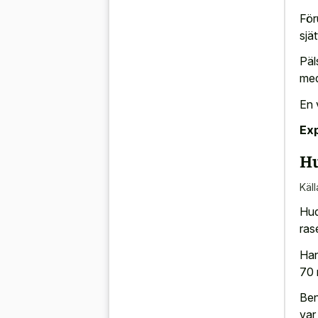
För
sjä
Päl
med
En 
Exp
Hu
Käll
Hud
ras
Han
70 
Ben
var