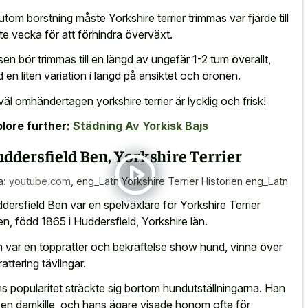
utom borstning måste Yorkshire terrier trimmas var fjärde till
tte vecka för att förhindra överväxt.
sen bör trimmas till en längd av ungefär 1-2 tum överallt,
 en liten variation i längd på ansiktet och öronen.
väl omhändertagen yorkshire terrier är lycklig och frisk!
lore further:
Städning Av Yorkisk Bajs
ddersfield Ben, Yorkshire Terrier
a:
youtube.com
,
eng_Latn Yorkshire Terrier Historien eng_Latn
dersfield Ben var en spelväxlare för Yorkshire Terrier
en, född 1865 i Huddersfield, Yorkshire län.
 var en toppratter och bekräftelse show hund, vinna över
rattering tävlingar.
s popularitet sträckte sig bortom hundutställningarna. Han
 en damkille, och hans ägare visade honom ofta för