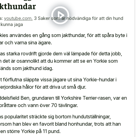
akthundar
a:
youtube.com
,
3 Saker som är nödvändiga för att din hund
 kunna jaga
kies användes en gång som jakthundar, för att spåra byte i
ar och varna sina ägare.
as starka rovdrift gjorde dem väl lämpade för detta jobb,
 det är osannolikt att du kommer att se en Yorkie som
änds som jakthund idag.
et förflutna släppte vissa jägare ut sina Yorkie-hundar i
erjordiska hålor för att driva ut små djur.
delsfield Ben, grundaren till Yorkshire Terrier-rasen, var en
pråttare och vann över 70 tävlingar.
s popularitet sträckte sig bortom hundutställningar,
ersom han blev en favorit bland honhundar, trots att han
 en större Yorkie på 11 pund.