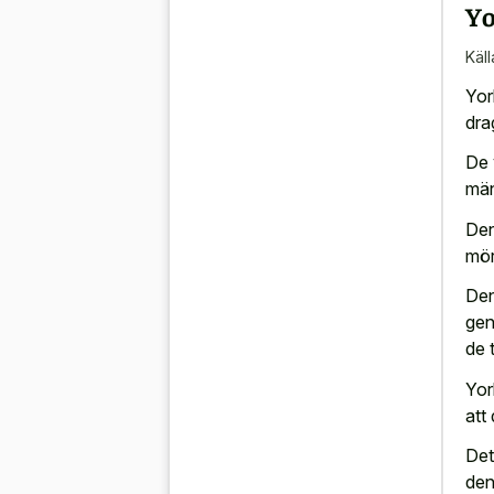
Yo
Käll
Yor
dra
De 
män
Den
mör
Den
gen
de 
Yor
att
Det
den