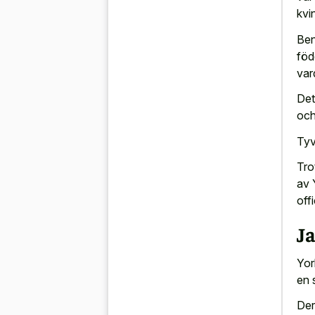
kvi
Ben
föd
var
Det
och
Tyv
Tro
av 
offi
J
Yor
en 
De