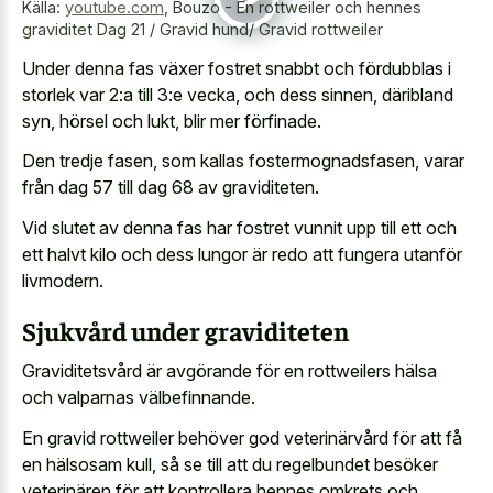
Källa:
youtube.com
,
Bouzo - En rottweiler och hennes
graviditet Dag 21 / Gravid hund/ Gravid rottweiler
Under denna fas växer fostret snabbt och fördubblas i
storlek var 2:a till 3:e vecka, och dess sinnen, däribland
syn, hörsel och lukt, blir mer förfinade.
Den tredje fasen, som kallas fostermognadsfasen, varar
från dag 57 till dag 68 av graviditeten.
Vid slutet av denna fas har fostret vunnit upp till ett och
ett halvt kilo och dess lungor är redo att fungera utanför
livmodern.
Sjukvård under graviditeten
Graviditetsvård är avgörande för en rottweilers hälsa
och valparnas välbefinnande.
En gravid rottweiler behöver god veterinärvård för att få
en hälsosam kull, så se till att du regelbundet besöker
veterinären för att kontrollera hennes omkrets och