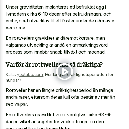
Under graviditeten implanteras ett befruktat ägg i
livmodern cirka 6-10 dagar efter befruktningen, och
embryonet utvecklas till ett foster under de närmaste
veckorna.
En rottweilers graviditet är däremot kortare, men
valparnas utveckling är ändå en anmärkningsvärd
process som innebär snabb tillväxt och mognad.
Varför är rottweilerna så dräktiga?
Källa:
youtube.com
,
Hur lång är dräktighetsperioden för
hundar?
Rottweiler har en längre dräktighetsperiod än många
andra raser, eftersom deras kull ofta består av mer än
sex valpar.
En rottweilers graviditet varar vanligtvis cirka 63-65
dagar, vilket är ungefär tre veckor längre än den
genomsnittliga hundgraviditeten.