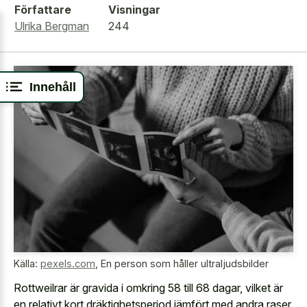
Författare
Visningar
Ulrika Bergman
244
Innehåll
Källa:
pexels.com
,
En person som håller ultraljudsbilder
Rottweilrar är gravida i omkring 58 till 68 dagar, vilket är
en relativt kort dräktighetsperiod jämfört med andra raser.