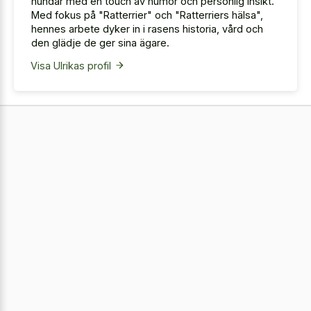
hundar med en touch av humor och personlig insikt.
Med fokus på "Ratterrier" och "Ratterriers hälsa",
hennes arbete dyker in i rasens historia, vård och
den glädje de ger sina ägare.
Visa Ulrikas profil