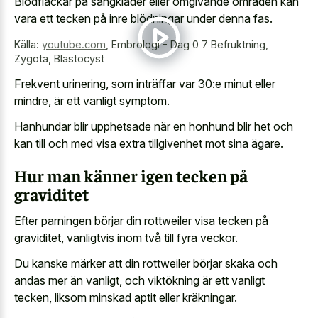
Blodfläckar på sängkläder eller omgivande områden kan
vara ett tecken på inre blödningar under denna fas.
Källa:
youtube.com
,
Embrologi - Dag 0 7 Befruktning,
Zygota, Blastocyst
Frekvent urinering, som inträffar var 30:e minut eller
mindre, är ett vanligt symptom.
Hanhundar blir upphetsade när en honhund blir het och
kan till och med visa extra tillgivenhet mot sina ägare.
Hur man känner igen tecken på
graviditet
Efter parningen börjar din rottweiler visa tecken på
graviditet, vanligtvis inom två till fyra veckor.
Du kanske märker att din rottweiler börjar skaka och
andas mer än vanligt, och viktökning är ett vanligt
tecken, liksom minskad aptit eller kräkningar.