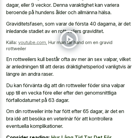
dagar, eller 9 veckor. Denna varaktighet kan variera
beroende på hundens ålder och allmänna hälsa.
Graviditetsfasen, som varar de första 40 dagarna, är det
inledande stadiet av en rottweilers graviditet
.
Källa:
youtube.com
,
Hur man tar hand om en gravid
rottweiler
En rottweilers kull består ofta av mer än sex valpar, vilket
är anledningen till att deras dräktighetsperiod vanligtvis är
längre än andra raser.
Du kan förvänta dig att din rottweiler föder sina valpar
upp till en vecka före eller efter den genomsnittliga
förfallodatumet på 63 dagar.
Om din rottweiler inte har fött efter 65 dagar, är det en
bra idé att besöka en veterinär för att kontrollera
eventuella komplikationer.
Consider reading:
Hur Lång Tid Tar Det För