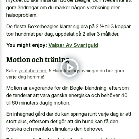
mycket du ska mata din Boxer Beagle, och tveka inte att
göra ändringar om du märker någon viktökning eller
hälsoproblem.
De flesta Boxerbeagles klarar sig bra på 2 1⁄2 till 3 koppar
torr hundmat per dag, uppdelat på 2 eller 3 måltider.
You might enjoy:
Valpar Av Svartguld
Motion och träning
Källa:
youtube.com
,
5 Hundträningsövningar du bör göra
varje dag hemma!
Motion är avgörande för din Bogle-blandning, eftersom
de tenderar att vara ganska energiska och behöver 40
till 60 minuters daglig motion.
En inhägnad gård där du kan springa runt varje dag är ett
stort plus, eftersom det gör att din hund kan få den
fysiska och mentala stimulans den behöver.