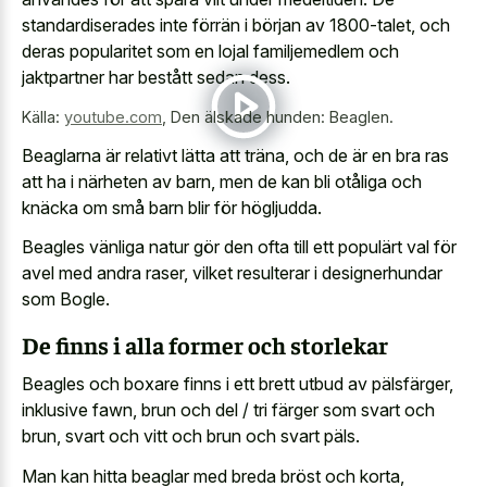
standardiserades inte förrän i början av 1800-talet, och
deras popularitet som en lojal familjemedlem och
jaktpartner har bestått sedan dess.
Källa:
youtube.com
,
Den älskade hunden: Beaglen.
Beaglarna är relativt lätta att träna, och de är en bra ras
att ha i närheten av barn, men de kan bli otåliga och
knäcka om små barn blir för högljudda.
Beagles vänliga natur gör den ofta till ett populärt val för
avel med andra raser, vilket resulterar i designerhundar
som Bogle.
De finns i alla former och storlekar
Beagles och boxare finns i ett brett utbud av pälsfärger,
inklusive fawn, brun och del / tri färger som svart och
brun, svart och vitt och brun och svart päls.
Man kan hitta beaglar med breda bröst och korta,