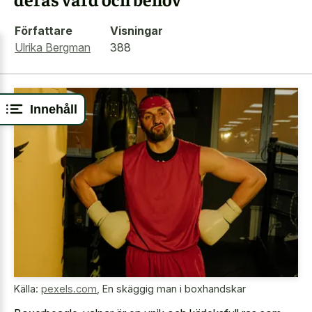
Författare
Visningar
Ulrika Bergman
388
Innehåll
Källa:
pexels.com
,
En skäggig man i boxhandskar