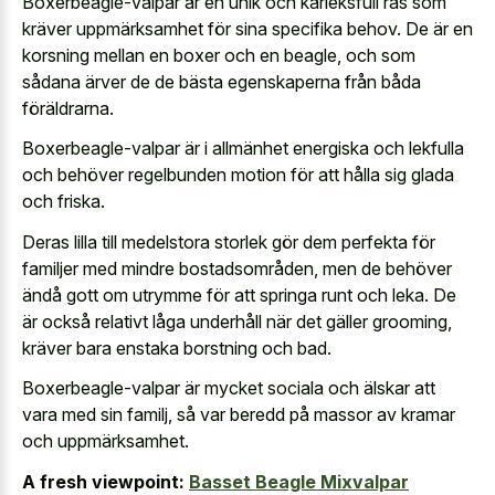
Boxerbeagle-valpar är en unik och kärleksfull ras som
kräver uppmärksamhet för sina specifika behov. De är en
korsning mellan en boxer och en beagle, och som
sådana ärver de de bästa egenskaperna från båda
föräldrarna.
Boxerbeagle-valpar är i allmänhet energiska och lekfulla
och behöver regelbunden motion för att hålla sig glada
och friska.
Deras lilla till medelstora storlek gör dem perfekta för
familjer med mindre bostadsområden, men de behöver
ändå gott om utrymme för att springa runt och leka. De
är också relativt låga underhåll när det gäller grooming,
kräver bara enstaka borstning och bad.
Boxerbeagle-valpar är mycket sociala och älskar att
vara med sin familj, så var beredd på massor av kramar
och uppmärksamhet.
A fresh viewpoint:
Basset Beagle Mixvalpar