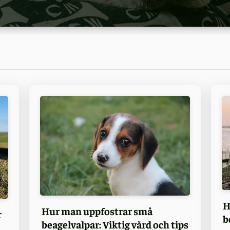
H
Hur man uppfostrar små
r
b
beagelvalpar: Viktig vård och tips