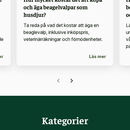
och äga beagelvalpar som
b
husdjur?
o
Ta reda på vad det kostar att äga en
L
beaglevalp, inklusive inköpspris,
u
de
veterinärräkningar och förnödenheter.
vå
pä
er
Läs mer
Kategorier