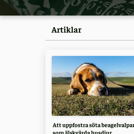
Artiklar
Att uppfostra söta beagelvalpa
som älskvärda husdjur