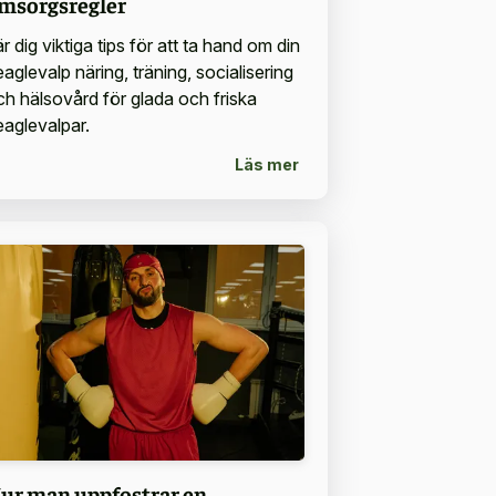
msorgsregler
r dig viktiga tips för att ta hand om din
aglevalp näring, träning, socialisering
ch hälsovård för glada och friska
eaglevalpar.
Läs mer
ur man uppfostrar en