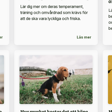
o
Lär dig mer om deras temperament,
Lä
träning och omvårdnad som krävs för
be
att de ska vara lyckliga och friska.
o
.
b
er
Läs mer
e
Hur mycket kostar det att köpa
H