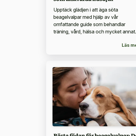
Upptäck glädjen i att äga söta
beagelvalpar med hjälp av vår
omfattande guide som behandlar
träning, vård, hälsa och mycket annat
Läs m
Bästa födan för beagelvalpar: D