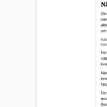
N
Din
när
all
om 
Käll
bäs
För 
val
kval
När
inn
fär
För
anv
Bea