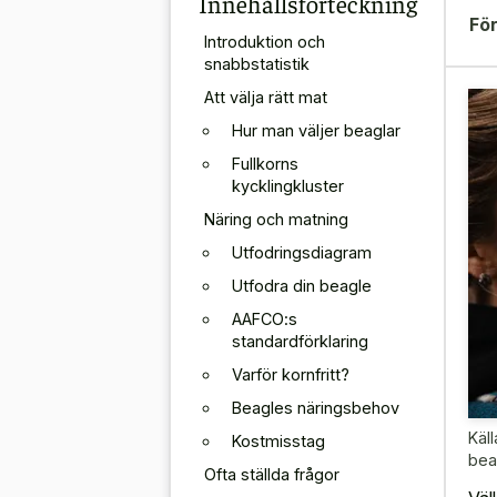
Innehållsförteckning
För
Introduktion och
snabbstatistik
Att välja rätt mat
Hur man väljer beaglar
Fullkorns
kycklingkluster
Näring och matning
Utfodringsdiagram
Utfodra din beagle
AAFCO:s
standardförklaring
Varför kornfritt?
Beagles näringsbehov
Käll
Kostmisstag
bea
Ofta ställda frågor