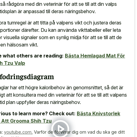
så rådgöra med din veterinär för att se till att din valps
tidsplan är anpassad till deras näringsbehov.
bra tumregel är att titta på valpens vikt och justera deras
portioner därefter. Du kan använda vikttabeller eller leta
er
visuella signaler som en synlig midja
för att se till att de
 en hälsosam vikt.
 what others are reading:
Bästa Hemlagad Mat För
h Tzu Valp
fodringsdiagram
glar har ett högre kaloribehov än genomsnittet, så det är
igt att konsultera med din veterinär för att se till att valpens
tid plan uppfyller deras näringsbehov.
ious to learn more? Check out:
Bästa Knivstorlek
 Att Grooma Shih Tzu
a:
youtube.com
,
Varför de förvirrar dig om vad du ska ge ditt