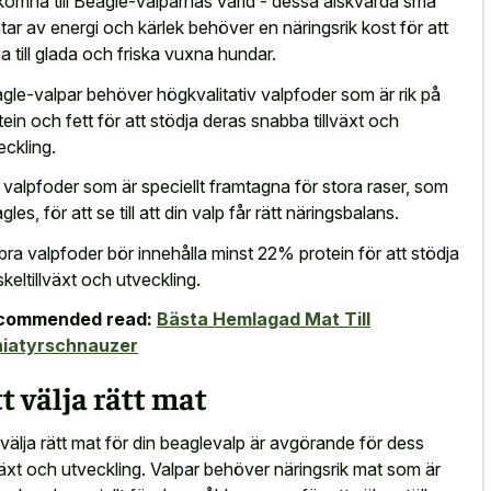
komna till Beagle-valparnas värld - dessa älskvärda små
tar av energi och kärlek behöver en näringsrik kost för att
a till glada och friska vuxna hundar.
gle-valpar behöver högkvalitativ valpfoder som är rik på
tein och fett för att stödja deras snabba tillväxt och
eckling.
j valpfoder som är speciellt framtagna för stora raser, som
les, för att se till att din valp får rätt näringsbalans.
 bra valpfoder bör innehålla minst 22% protein för att stödja
keltillväxt och utveckling.
commended read:
Bästa Hemlagad Mat Till
niatyrschnauzer
t välja rätt mat
 välja rätt mat för din beaglevalp är avgörande för dess
lväxt och utveckling. Valpar behöver näringsrik mat som är