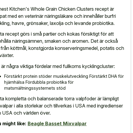
est Kitchen's Whole Grain Chicken Clusters recept är
pat med en veterinär näringsläkare och innehåller burfri
kling, havre, grönsaker, laxolja och levande probiotika.
ta recept görs i små partier och kokas försiktigt för att
ehålla näringsämnen, smaken och aromen. Det är också
tt från köttmål, konstgjorda konserveringsmedel, potatis och
jväxter.
 är några viktiga fördelar med fullkorns kycklingcluster:
Förstärkt protein stöder muskelutveckling Förstärkt DHA för
hjärnhälsa Fördubbla probiotika för
matsmältningssystemets stöd
ta kompletta och balanserade torra valpfoder är lämpligt
 valpar i alla storlekar och tillverkas i USA med ingredienser
n USA och världen över.
 might like:
Beagle Basset Mixvalpar