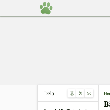
Dela
He
B