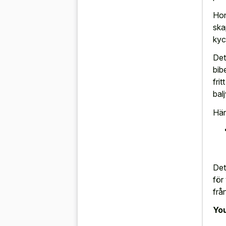
Hon
ska
kyc
Det
bib
fri
bal
Här
Det
för
frå
You