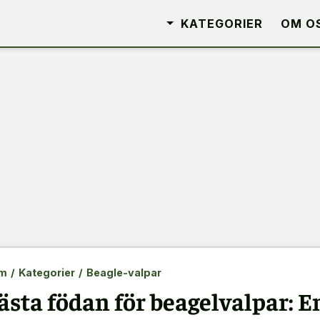
KATEGORIER
OM O
m
/
Kategorier
/
Beagle-valpar
ästa födan för beagelvalpar: E