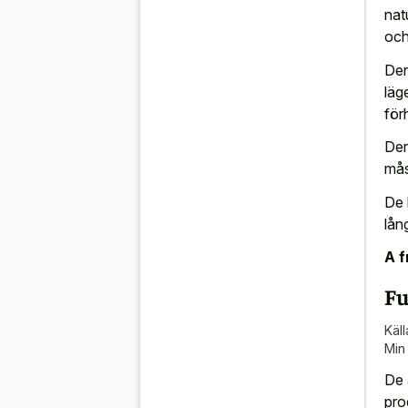
nat
och
Dera
läg
för
Der
mås
De 
lån
A f
Fu
Käll
Min
De 
pro