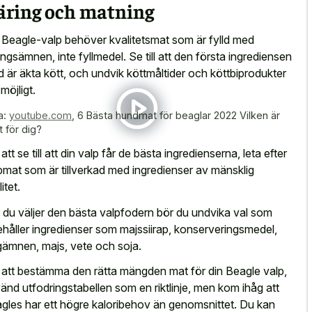
äring och matning
 Beagle-valp behöver kvalitetsmat som är fylld med
ingsämnen, inte fyllmedel. Se till att den första ingrediensen
tid är äkta kött, och undvik köttmåltider och köttbiprodukter
möjligt.
a:
youtube.com
,
6 Bästa hundmat för beaglar 2022 Vilken är
t för dig?
att se till att din valp får de bästa ingredienserna, leta efter
pmat som är tillverkad med ingredienser av mänsklig
itet.
 du väljer den bästa valpfodern bör du undvika val som
ehåller ingredienser som majssiirap, konserveringsmedel,
gämnen, majs, vete och soja.
 att bestämma den rätta mängden mat för din Beagle valp,
änd utfodringstabellen som en riktlinje, men kom ihåg att
gles har ett högre kaloribehov än genomsnittet. Du kan