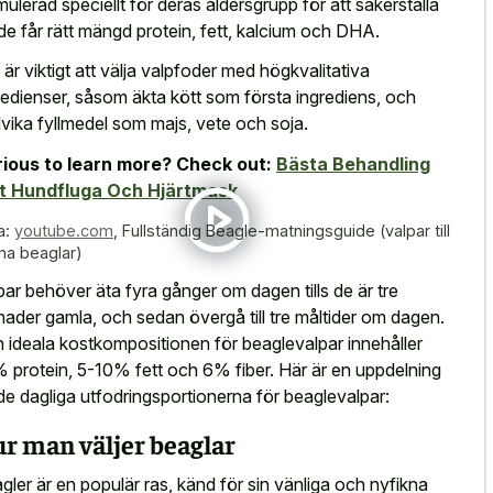
mulerad speciellt för deras åldersgrupp för att säkerställa
 de får rätt mängd protein, fett, kalcium och DHA.
 är viktigt att välja valpfoder med högkvalitativa
redienser, såsom äkta kött som första ingrediens, och
vika fyllmedel som majs, vete och soja.
ious to learn more? Check out:
Bästa Behandling
t Hundfluga Och Hjärtmask
a:
youtube.com
,
Fullständig Beagle-matningsguide (valpar till
na beaglar)
par behöver äta fyra gånger om dagen tills de är tre
ader gamla, och sedan övergå till tre måltider om dagen.
 ideala kostkompositionen för beaglevalpar innehåller
 protein, 5-10% fett och 6% fiber. Här är en uppdelning
de dagliga utfodringsportionerna för beaglevalpar:
r man väljer beaglar
gler är en populär ras, känd för sin vänliga och nyfikna