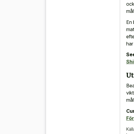
ock
mål
En 
mat
eft
har
See
Shi
Ut
Bea
vikt
mål
Cur
För
Käll