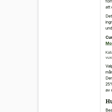
for
att
Det
ing
und
Cur
Mo
Käll
vux
Val
mån
Den
25%
av 
Hu
Bea