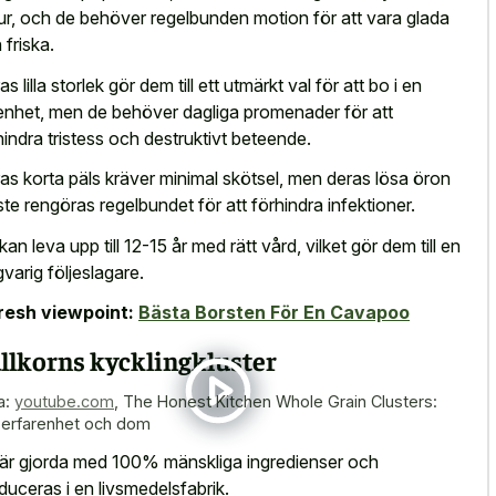
ur, och de behöver regelbunden motion för att vara glada
 friska.
s lilla storlek gör dem till ett utmärkt val för att bo i en
enhet, men de behöver dagliga promenader för att
hindra tristess och destruktivt beteende.
as korta päls kräver minimal skötsel, men deras lösa öron
te rengöras regelbundet för att förhindra infektioner.
kan leva upp till 12-15 år med rätt vård, vilket gör dem till en
gvarig följeslagare.
resh viewpoint:
Bästa Borsten För En Cavapoo
llkorns kycklingkluster
a:
youtube.com
,
The Honest Kitchen Whole Grain Clusters:
 erfarenhet och dom
är gjorda med 100% mänskliga ingredienser och
duceras i en livsmedelsfabrik.