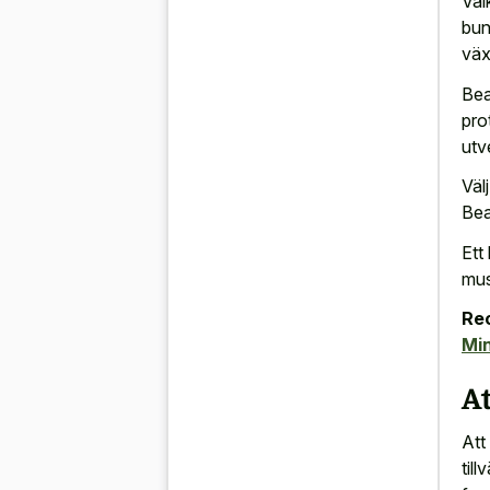
Väl
bun
väx
Bea
pro
utv
Väl
Beag
Ett
mus
Re
Mi
At
Att
til