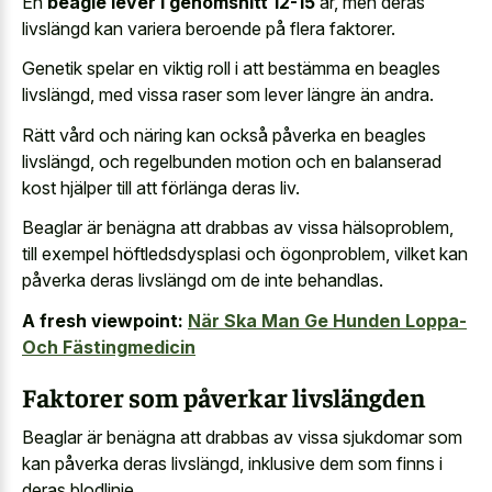
En
beagle lever i genomsnitt 12-15
år, men deras
livslängd kan variera beroende på flera faktorer.
Genetik spelar en viktig roll i att bestämma en beagles
livslängd, med vissa raser som lever längre än andra.
Rätt vård och näring kan också påverka en beagles
livslängd, och regelbunden motion och en balanserad
kost hjälper till att förlänga deras liv.
Beaglar är benägna att drabbas av vissa hälsoproblem,
till exempel höftledsdysplasi och ögonproblem, vilket kan
påverka deras livslängd om de inte behandlas.
A fresh viewpoint:
När Ska Man Ge Hunden Loppa-
Och Fästingmedicin
Faktorer som påverkar livslängden
Beaglar är benägna att drabbas av vissa sjukdomar som
kan påverka deras livslängd, inklusive dem som finns i
deras blodlinje.