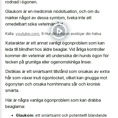
rodnad i ögonen.
Glaukom är en medicinsk nödsituation, och om du
märker något av dessa symtom, tveka inte att
omedelbart söka veterinärvård.
Källa:
youtube.com
,
9 Hur dina ögon avslöjar din hälsa
Katarakter är ett annat vanligt ögonproblem som kan
leda till blindhet hos äldre beaglar. Vid årliga kontroller
kommer din veterinär att undersöka din hunds ögon för
tecken på grumliga eller ogenomskinliga linser.
Distikias är ett smärtsamt tillstånd som orsakas av extra
hår som växer inuti ögonlocket, vilket kan gnugga mot
ögonytan och orsaka hornhinnans sår och kronisk
smärta.
Här är några vanliga ögonproblem som kan drabba
beaglarna:
Glaukom:
ett smärtsamt och potentiellt bländande