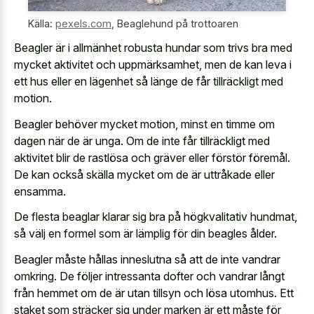
Källa:
pexels.com
,
Beaglehund på trottoaren
Beagler är i allmänhet robusta hundar som trivs bra med
mycket aktivitet och uppmärksamhet, men de kan leva i
ett hus eller en lägenhet så länge de får tillräckligt med
motion.
Beagler behöver mycket motion, minst en timme om
dagen när de är unga. Om de inte får tillräckligt med
aktivitet blir de rastlösa och gräver eller förstör föremål.
De kan också skälla mycket om de är uttråkade eller
ensamma.
De flesta beaglar klarar sig bra på högkvalitativ hundmat,
så välj en formel som är lämplig för din beagles ålder.
Beagler måste hållas inneslutna så att de inte vandrar
omkring. De följer intressanta dofter och vandrar långt
från hemmet om de är utan tillsyn och lösa utomhus. Ett
staket som sträcker sig under marken är ett måste för