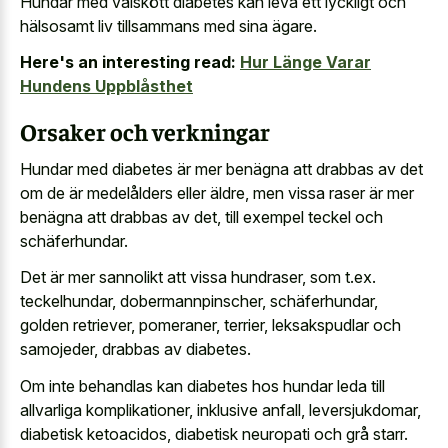
Hundar med välskött diabetes kan leva ett lyckligt och
hälsosamt liv tillsammans med sina ägare.
Here's an interesting read:
Hur Länge Varar
Hundens Uppblåsthet
Orsaker och verkningar
Hundar med diabetes är mer benägna att drabbas av det
om de är medelålders eller äldre, men vissa raser är mer
benägna att drabbas av det, till exempel teckel och
schäferhundar.
Det är mer sannolikt att vissa hundraser, som t.ex.
teckelhundar, dobermannpinscher, schäferhundar,
golden retriever, pomeraner, terrier, leksakspudlar och
samojeder, drabbas av diabetes.
Om inte behandlas kan diabetes hos hundar leda till
allvarliga komplikationer, inklusive anfall, leversjukdomar,
diabetisk ketoacidos, diabetisk neuropati och grå starr.