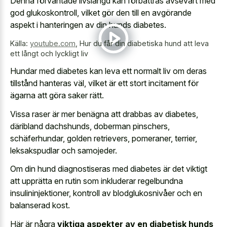
Denna förväntade livslängd kan förbättras avsevärt med
god glukoskontroll, vilket gör den till en avgörande
aspekt i hanteringen av din hunds diabetes.
Källa:
youtube.com
,
Hur du får din diabetiska hund att leva
ett långt och lyckligt liv
Hundar med diabetes kan leva ett normalt liv om deras
tillstånd hanteras väl, vilket är ett stort incitament för
ägarna att göra saker rätt.
Vissa raser är mer benägna att drabbas av diabetes,
däribland dachshunds, doberman pinschers,
schäferhundar, golden retrievers, pomeraner, terrier,
leksakspudlar och samojeder.
Om din hund diagnostiseras med diabetes är det viktigt
att upprätta en rutin som inkluderar regelbundna
insulininjektioner, kontroll av blodglukosnivåer och en
balanserad kost.
Här är några
viktiga aspekter av en diabetisk hunds