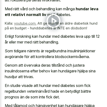
att fokusera på deras livskvalitet.
Med rätt vård och behandling kan många
hundar leva
ett relativt normalt liv
med diabetes.
Källa:
youtube.com
,
Att ge mat till en äldre diabetisk hund
på en budget - hunddiabetes är INTE en dödsdom!
Enligt forskning kan hundar med diabetes leva upp till 12
år eller mer med rätt behandling.
Som tidigare nämnts är regelbundna insulininjektioner
avgörande för att kontrollera blodsockernivåerna.
Genom att övervaka deras tillstånd och justera
insulindoserna efter behov kan hundägare hjälpa sina
husdjur att trivas.
En studie visade att hundar med diabetes som fick
regelbunden veterinärvård hade en betydligt bättre
prognos än de som inte fick det.
Med tålamod och hängivenhet kan hundägare hjälpa