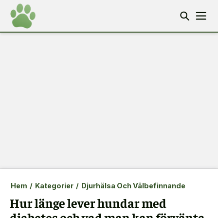
Hem
/
Kategorier
/
Djurhälsa Och Välbefinnande
Hur länge lever hundar med
diabetes och vad man kan förvänta