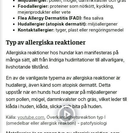
Miljöallergier:
pollen, mögel, dammkvalster och gräs
Foodallergier:
proteiner som nötkött, kyckling,
mejeriprodukter eller vete
Flea Allergy Dermatitis (FAD):
flea saliva
Hudallergier (atopisk dermatit):
miljöallergener
Kontaktallergier:
tyger, plast eller rengöringsmedel
Typ av allergiska reaktioner
Allergiska reaktioner hos hundar kan manifesteras på
många sätt, allt från lindriga hudirritationer till allvarligare,
livshotande tillstånd.
En av de vanligaste typerna av allergiska reaktioner är
hudallergi, även känd som atopisk dermatit. Detta
uppstår när en hunds hud reagerar på miljöallergener
som pollen, mögel, dammkvalster och gräs, vilket leder till
klåda i huden, klåda, slicka och bita på huden.
Källa:
youtube.com
,
Överkänslighetsreaktion typ I
(omedelbar eller allergisk reaktion) - patofysiologi