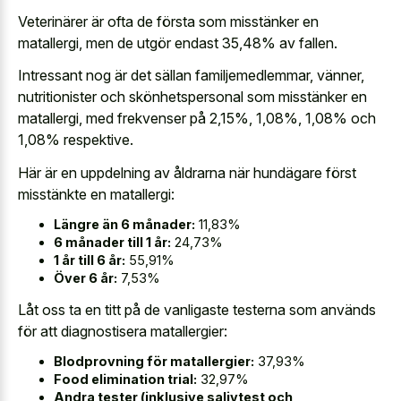
Veterinärer är ofta de första som misstänker en
matallergi, men de utgör endast 35,48% av fallen.
Intressant nog är det sällan familjemedlemmar, vänner,
nutritionister och skönhetspersonal som misstänker en
matallergi, med frekvenser på 2,15%, 1,08%, 1,08% och
1,08% respektive.
Här är en uppdelning av åldrarna när hundägare först
misstänkte en matallergi:
Längre än 6 månader:
11,83%
6 månader till 1 år:
24,73%
1 år till 6 år:
55,91%
Över 6 år:
7,53%
Låt oss ta en titt på de vanligaste testerna som används
för att diagnostisera matallergier:
Blodprovning för matallergier:
37,93%
Food elimination trial:
32,97%
Andra tester (inklusive salivtest och