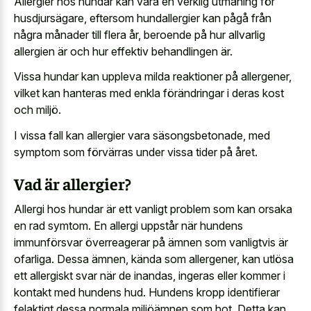
Allergier hos hundar kan vara en verklig utmaning för
husdjursägare, eftersom hundallergier kan pågå från
några månader till flera år, beroende på hur allvarlig
allergien är och hur effektiv behandlingen är.
Vissa hundar kan uppleva milda reaktioner på allergener,
vilket kan hanteras med enkla förändringar i deras kost
och miljö.
I vissa fall kan allergier vara säsongsbetonade, med
symptom som förvärras under vissa tider på året.
Vad är allergier?
Allergi hos hundar är ett vanligt problem som kan orsaka
en rad symtom. En allergi uppstår när hundens
immunförsvar överreagerar på ämnen som vanligtvis är
ofarliga. Dessa ämnen, kända som allergener, kan utlösa
ett allergiskt svar när de inandas, ingeras eller kommer i
kontakt med hundens hud. Hundens kropp identifierar
felaktigt dessa normala miljöämnen som hot. Detta kan