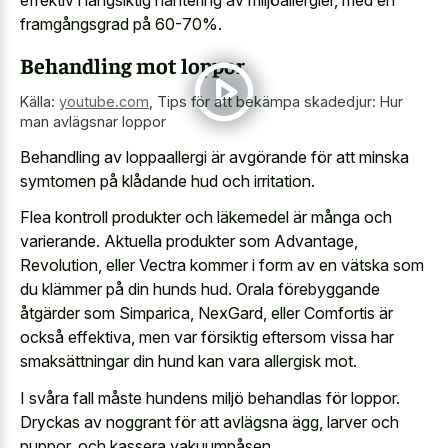
framgångsgrad på 60-70%.
Behandling mot loppor
Källa:
youtube.com
,
Tips för att bekämpa skadedjur: Hur
man avlägsnar loppor
Behandling av loppaallergi är avgörande för att minska
symtomen på klådande hud och irritation.
Flea kontroll produkter och läkemedel är många och
varierande. Aktuella produkter som Advantage,
Revolution, eller Vectra kommer i form av en vätska som
du klämmer på din hunds hud. Orala förebyggande
åtgärder som Simparica, NexGard, eller Comfortis är
också effektiva, men var försiktig eftersom vissa har
smaksättningar din hund kan vara allergisk mot.
I svåra fall måste hundens miljö behandlas för loppor.
Dryckas av noggrant för att avlägsna ägg, larver och
puppor, och kassera vakuumpåsen.