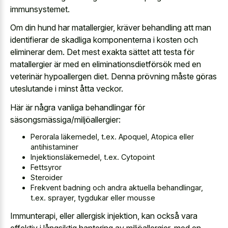
immunsystemet.
Om din hund har matallergier, kräver behandling att man
identifierar de skadliga komponenterna i kosten och
eliminerar dem. Det mest exakta sättet att testa för
matallergier är med en eliminationsdietförsök med en
veterinär hypoallergen diet. Denna prövning måste göras
uteslutande i minst åtta veckor.
Här är några vanliga behandlingar för
säsongsmässiga/miljöallergier:
Perorala läkemedel, t.ex. Apoquel, Atopica eller
antihistaminer
Injektionsläkemedel, t.ex. Cytopoint
Fettsyror
Steroider
Frekvent badning och andra aktuella behandlingar,
t.ex. sprayer, tygdukar eller mousse
Immunterapi, eller allergisk injektion, kan också vara
effektiv i långsiktig hantering av miljöallergier, med en