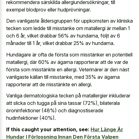
rekommendera särskilda allergiundersökningar, till
exempel blodprov eller hudprövningar.
Den vanligaste åldersgruppen för uppkomsten av kliniska
tecken som ledde till misstanke om matallergi är mellan 1
och 6 år, vilket drabbar 56% av hundarna, följt av 6
månader till 1 år, vilket drabbar 25% av hundarna.
Hundägare är ofta de första som misstänker en potentiell
matallergi, där 60% av ägarna rapporterar att de var de
första som misstänkte en allergi. Veterinärer är den näst
vanligaste källan till misstanke, med 35% av ägarna
rapporterar att de misstänkte en allergi.
Vanliga dermatologiska tecken på matallergier inkluderar
att slicka och tugga på sina tassar (72%), bilaterala
öroninfektioner (48%) och diagnostiserade
hudinfektioner (40%).
If this caught your attention, see:
Hur Länge Är
Hundar I Förlossning Innan Den Första Valpen