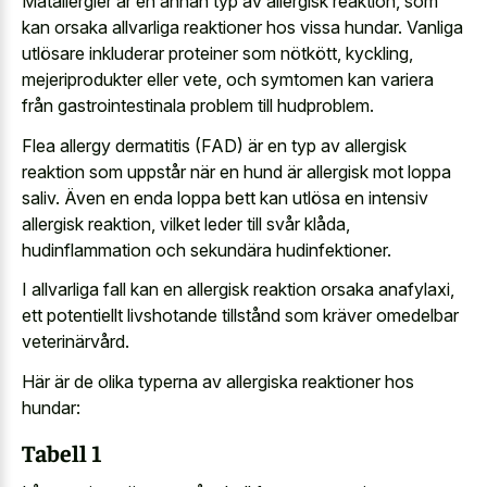
Matallergier är en annan typ av allergisk reaktion, som
kan orsaka allvarliga reaktioner hos vissa hundar. Vanliga
utlösare inkluderar proteiner som nötkött, kyckling,
mejeriprodukter eller vete, och symtomen kan variera
från gastrointestinala problem till hudproblem.
Flea allergy dermatitis (FAD) är en typ av allergisk
reaktion som uppstår när en hund är allergisk mot loppa
saliv. Även en enda loppa bett kan utlösa en intensiv
allergisk reaktion, vilket leder till svår klåda,
hudinflammation och sekundära hudinfektioner.
I allvarliga fall kan en allergisk reaktion orsaka anafylaxi,
ett potentiellt livshotande tillstånd som kräver omedelbar
veterinärvård.
Här är de olika typerna av allergiska reaktioner hos
hundar:
Tabell 1