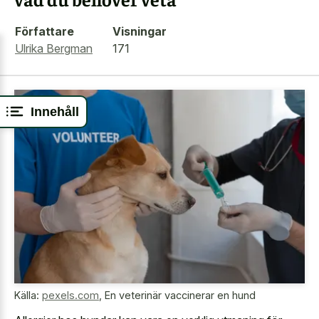
Författare
Visningar
Ulrika Bergman
171
Innehåll
Källa:
pexels.com
,
En veterinär vaccinerar en hund