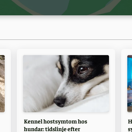
Kennel hostsymtom hos
H
hundar: tidslinje efter
s