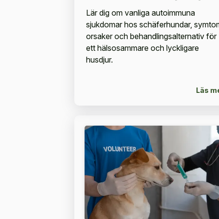
Lär dig om vanliga autoimmuna
sjukdomar hos schäferhundar, symto
orsaker och behandlingsalternativ för
ett hälsosammare och lyckligare
husdjur.
Läs m