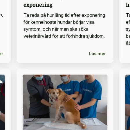
exponering
h
m,
Ta reda på hur lång tid efter exponering
T
för kennelhosta hundar börjar visa
e
symtom, och när man ska söka
s
veterinärvård för att förhindra sjukdom.
b
å
er
Läs mer