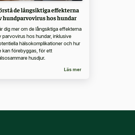
örstå de långsiktiga effekterna
v hundparvovirus hos hundar
är dig mer om de långsiktiga effekterna
v parvovirus hos hundar, inklusive
otentiella hälsokomplikationer och hur
e kan förebyggas, för ett
älsosammare husdjur.
Läs mer