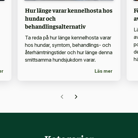
Hur länge varar kennelhosta hos
F
hundar och
a
behandlingsalternativ
L
a
Ta reda på hur länge kennelhosta varar
p
hos hundar, symtom, behandlings- och
d
återhämtningstider och hur länge denna
h
smittsamma hundsjukdom varar.
er
Läs mer