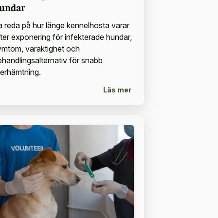
undar
a reda på hur länge kennelhosta varar
fter exponering för infekterade hundar,
ymtom, varaktighet och
ehandlingsalternativ för snabb
terhämtning.
Läs mer