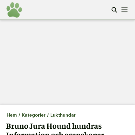
Hem
/
Kategorier
/
Lukthundar
Bruno Jura Hound hundras
Information och egenskaper