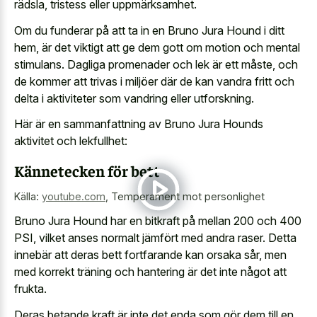
rädsla, tristess eller uppmärksamhet.
Om du funderar på att ta in en Bruno Jura Hound i ditt
hem, är det viktigt att ge dem gott om motion och mental
stimulans. Dagliga promenader och lek är ett måste, och
de kommer att trivas i miljöer där de kan vandra fritt och
delta i aktiviteter som vandring eller utforskning.
Här är en sammanfattning av Bruno Jura Hounds
aktivitet och lekfullhet:
Kännetecken för bett
Källa:
youtube.com
,
Temperament mot personlighet
Bruno Jura Hound har en bitkraft på mellan 200 och 400
PSI, vilket anses normalt jämfört med andra raser. Detta
innebär att deras bett fortfarande kan orsaka sår, men
med korrekt träning och hantering är det inte något att
frukta.
Deras betande kraft är inte det enda som gör dem till en