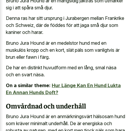
Bruno Jura Hound är en mångsidig jaktras som utmärker
sig i att spåra små djur.
Denna ras har sitt ursprung i Jurabergen mellan Frankrike
och Schweiz, där de föddes för att jaga små djur som
kaniner och harar.
Bruno Jura Hound är en medelstor hund med en
muskulös kropp och en kort, slät päls som vanligtvis är
brun eller fawn i färg.
De har en distinkt huvudform med en lång, smal näsa
och en svart näsa.
On a similar theme:
Hur Länge Kan En Hund Lukta
En Annan Hunds Doft?
Omvårdnad och underhåll
Bruno Jura Hound är en anmärkningsvärt hälsosam hund
som kräver minimalt underhåll. De är energiska och
robusta av naturen, med en kort men tjock päls som bara