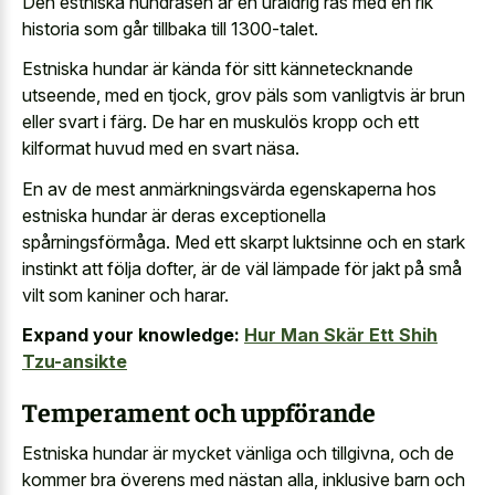
Den estniska hundrasen är en uråldrig ras med en rik
historia som går tillbaka till 1300-talet.
Estniska hundar är kända för sitt kännetecknande
utseende, med en tjock, grov päls som vanligtvis är brun
eller svart i färg. De har en muskulös kropp och ett
kilformat huvud med en svart näsa.
En av de mest anmärkningsvärda egenskaperna hos
estniska hundar är deras exceptionella
spårningsförmåga. Med ett skarpt luktsinne och en stark
instinkt att följa dofter, är de väl lämpade för jakt på små
vilt som kaniner och harar.
Expand your knowledge:
Hur Man Skär Ett Shih
Tzu-ansikte
Temperament och uppförande
Estniska hundar är mycket vänliga och tillgivna, och de
kommer bra överens med nästan alla, inklusive barn och