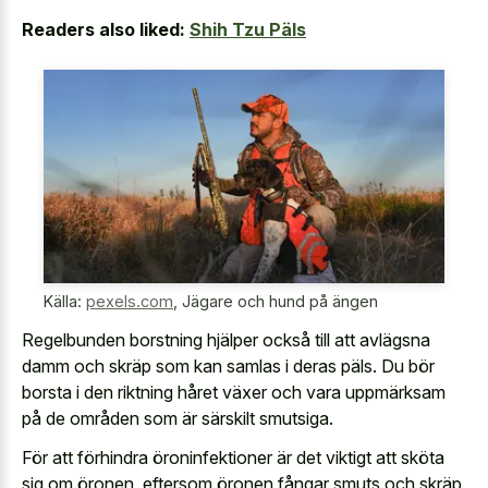
Readers also liked:
Shih Tzu Päls
Källa:
pexels.com
,
Jägare och hund på ängen
Regelbunden borstning hjälper också till att avlägsna
damm och skräp som kan samlas i deras päls. Du bör
borsta i den riktning håret växer och vara uppmärksam
på de områden som är särskilt smutsiga.
För att förhindra öroninfektioner är det viktigt att sköta
sig om öronen, eftersom öronen fångar smuts och skräp,