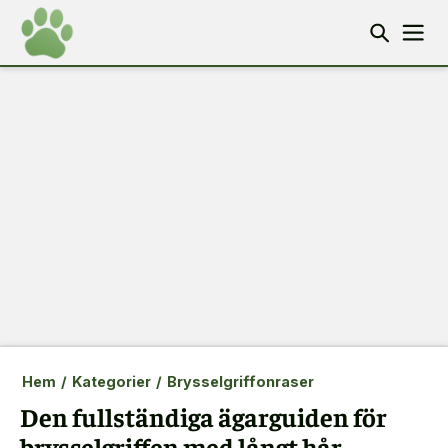
Hem
/
Kategorier
/
Brysselgriffonraser
Den fullständiga ägarguiden för
brysselgriffen med långt hår