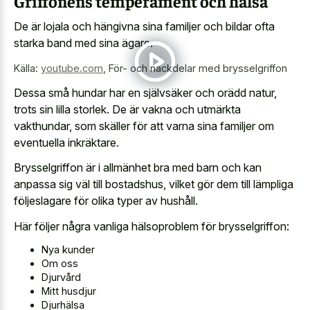
Griffonens temperament och hälsa
De är lojala och hängivna sina familjer och bildar ofta
starka band med sina ägare.
Källa:
youtube.com
,
För- och nackdelar med brysselgriffon
Dessa små hundar har en självsäker och orädd natur,
trots sin lilla storlek. De är vakna och utmärkta
vakthundar, som skäller för att varna sina familjer om
eventuella inkräktare.
Brysselgriffon är i allmänhet bra med barn och kan
anpassa sig väl till bostadshus, vilket gör dem till lämpliga
följeslagare för olika typer av hushåll.
Här följer några vanliga hälsoproblem för brysselgriffon:
Nya kunder
Om oss
Djurvård
Mitt husdjur
Djurhälsa