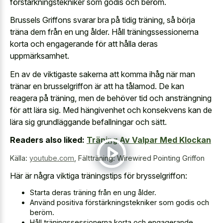
förstärkningstekniker som godis och beröm.
Brussels Griffons svarar bra på tidig träning, så börja
träna dem från en ung ålder. Håll träningssessionerna
korta och engagerande för att hålla deras
uppmärksamhet.
En av de viktigaste sakerna att komma ihåg när man
tränar en brusselgriffon är att ha tålamod. De kan
reagera på träning, men de behöver tid och ansträngning
för att lära sig. Med hängivenhet och konsekvens kan de
lära sig grundläggande befallningar och sätt.
Readers also liked:
Träning Av Valpar Med Klockan
Källa:
youtube.com
,
Fältträning: Wirewired Pointing Griffon
Här är några viktiga träningstips för brysselgriffon:
Starta deras träning från en ung ålder.
Använd positiva förstärkningstekniker som godis och
beröm.
Håll träningssessionerna korta och engagerande.