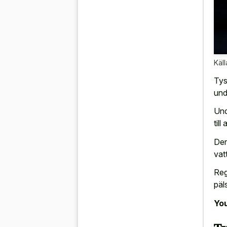
Käll
Tys
und
Und
till
Der
vat
Reg
päl
You