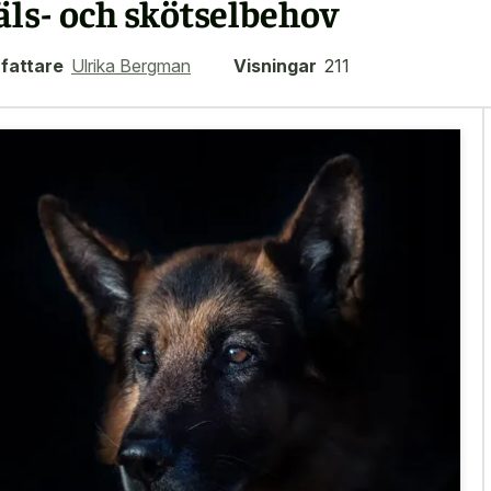
äls- och skötselbehov
fattare
Ulrika Bergman
Visningar
211