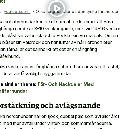
der
a:
youtube.com
,
7 Olika färgmönster på den tyska fåraherden
sa schäferhundar kan se ut som att de kommer att vara
ghåriga när de är 8-10 veckor gamla, men vid 14-16 veckor
 de blåst sin valprock och utvecklat sin vuxna päls. Om en
p blåser sin valprock och har tuffar av hår i öronen eller
lan tårna, är det sannolikt att det är en långhårig
äferhund.
jälva verket anses långhåriga schäferhundar vara ett rasfel,
 de är ändå väldigt snygga hundar.
a similar theme:
För- Och Nackdelar Med
häferhundar
örstärkning och avlägsnande
ka herdehundar har en tjock, dubbel päls som avfaller året
t, med mer avfall under vinter- och sommarmånaderna.