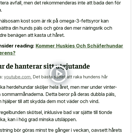
tera avfall, men det rekommenderas inte att bada den för
a.
hälsosam kost som är rik på omega-3-fettsyror kan
bättra din hunds päls och göra den mer näringsrik och
dre benägen att kasta ut håret.
sider reading:
Kommer Huskies Och Schäferhundar
erens?
r de hanterar sitt utgjutande
a:
youtube.com
,
Det bästa sättet att raka hundens hår
ka herdehundar sköljer hela året, men mer under vinter-
 sommarmånaderna. Detta beror på deras dubbla päls,
 hjälper till att skydda dem mot väder och vind.
regelbunden skötsel, inklusive bad var sjätte till tionde
ka, kan i hög grad minska utsläppen.
stning bör göras minst tre gånger i veckan, oavsett hårets