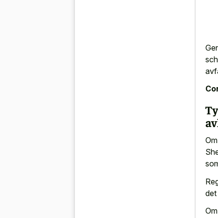
Gen
sch
avfa
Con
Ty
av
Om 
She
som
Reg
det
Om 