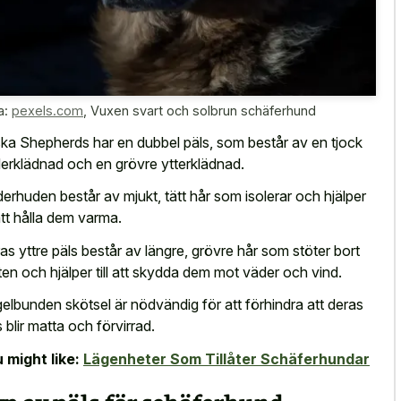
a:
pexels.com
,
Vuxen svart och solbrun schäferhund
ka Shepherds har en dubbel päls, som består av en tjock
erklädnad och en grövre ytterklädnad.
erhuden består av mjukt, tätt hår som isolerar och hjälper
 att hålla dem varma.
as yttre päls består av längre, grövre hår som stöter bort
ten och hjälper till att skydda dem mot väder och vind.
elbunden skötsel är nödvändig för att förhindra att deras
s blir matta och förvirrad.
 might like:
Lägenheter Som Tillåter Schäferhundar