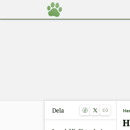
Dela
He
H