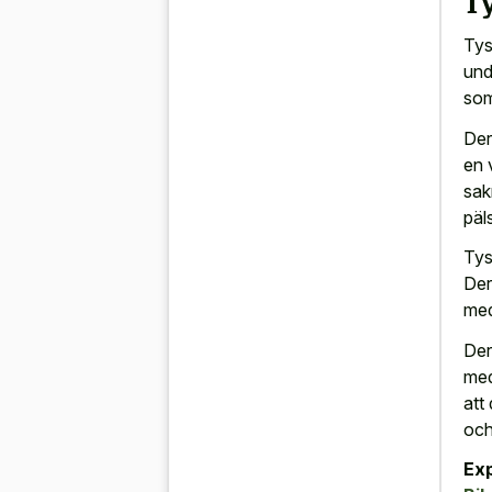
Ty
Tys
und
som
Der
en 
sak
päls
Tys
Der
med
Der
med
att
och
Ex