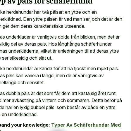
p av päls för schäferhund
ka herdehundar har två pälsar: en yttre och en
erklädnad. Den yttre pälsen är vad man ser, och det är den
 ger dem deras karakteristiska utseende.
as underkläder är vanligtvis dolda från blicken, men det är
viktig del av deras päls. Hos långhåriga schäferhundar
nas underkläderna, vilket är anledningen till att deras yttre
 ser silkesidig och slät ut.
ka herdehundar är kända för att ha tjockt men mjukt päls.
as päls kan variera i längd, men de är vanligtvis av
ellängd och densitet.
as dubbla päls är det som får dem att kasta sig året runt,
 mer avkastning på vintern och sommaren. Detta beror på
 de har en lyxig dubbel päls, som består av både en yttre
 en underklädnad.
pand your knowledge:
Typer Av Schäferhundar Med