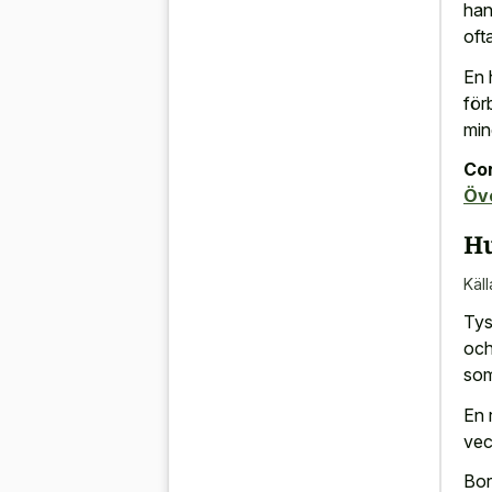
han
oft
En 
för
min
Con
Öv
Hu
Käll
Tys
och
som
En 
vec
Bor