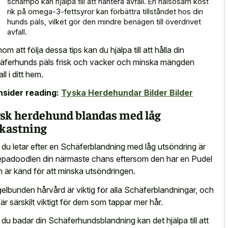
schampo kan hjälpa till att hantera avfall. En hälsosam kost
rik på omega-3-fettsyror kan förbättra tillståndet hos din
hunds päls, vilket gör den mindre benägen till överdrivet
avfall.
om att följa dessa tips kan du hjälpa till att hålla din
äferhunds päls frisk och vacker och minska mängden
ll i ditt hem.
sider reading:
Tyska Herdehundar Bilder Bilder
sk herdehund blandas med låg
kastning
du letar efter en Schäferblandning med låg utsöndring är
padoodlen din närmaste chans eftersom den har en Pudel
 är känd för att minska utsöndringen.
elbunden hårvård är viktig för alla Schäferblandningar, och
 är särskilt viktigt för dem som tappar mer hår.
du badar din Schäferhundsblandning kan det hjälpa till att