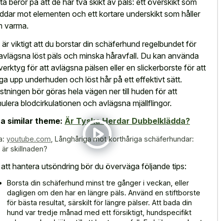
ta beror på att de har två skikt av päls: ett överskikt som
ddar mot elementen och ett kortare underskikt som håller
 varma.
 är viktigt att du borstar din schäferhund regelbundet för
 avlägsna löst päls och minska håravfall. Du kan använda
 verktyg för att avlägsna pälsen eller en slickerborste för att
ga upp underhuden och löst hår på ett effektivt sätt.
stningen bör göras hela vägen ner till huden för att
mulera blodcirkulationen och avlägsna mjällflingor.
a similar theme:
Är Tyska Herdar Dubbelklädda?
a:
youtube.com
,
Långhåriga mot korthåriga schäferhundar:
 är skillnaden?
 att hantera utsöndring bör du överväga följande tips:
Borsta din schäferhund minst tre gånger i veckan, eller
dagligen om den har en längre päls. Använd en stiftborste
för bästa resultat, särskilt för längre pälser. Att bada din
hund var tredje månad med ett försiktigt, hundspecifikt