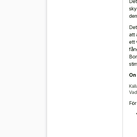
Det
sky
dem
Det
att
ett
fån
Bor
sti
On 
Käll
Vad
För