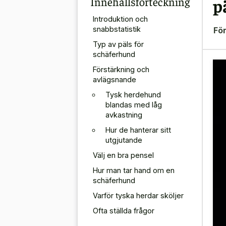
Innehållsförteckning
p
Introduktion och
snabbstatistik
För
Typ av päls för
schäferhund
Förstärkning och
avlägsnande
Tysk herdehund
blandas med låg
avkastning
Hur de hanterar sitt
utgjutande
Välj en bra pensel
Hur man tar hand om en
schäferhund
Varför tyska herdar sköljer
Ofta ställda frågor