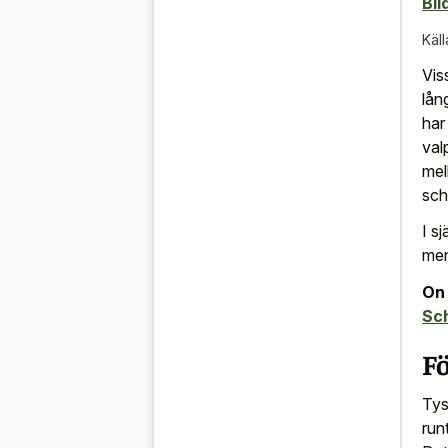
Bil
Käll
Vis
lån
har
val
mel
sch
I s
men
On 
Sc
F
Tys
run