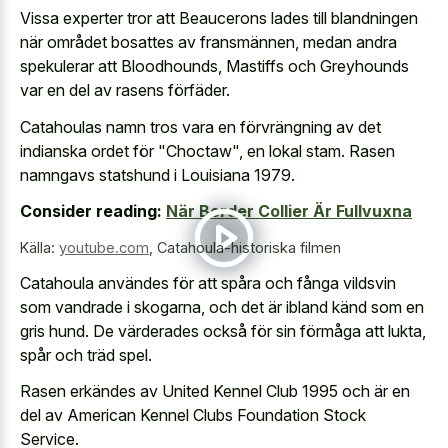
Vissa experter tror att Beaucerons lades till blandningen
när området bosattes av fransmännen, medan andra
spekulerar att Bloodhounds, Mastiffs och Greyhounds
var en del av rasens förfäder.
Catahoulas namn tros vara en förvrängning av det
indianska ordet för "Choctaw", en lokal stam. Rasen
namngavs statshund i Louisiana 1979.
Consider reading:
När Border Collier Är Fullvuxna
Källa:
youtube.com
,
Catahoula-historiska filmen
Catahoula användes för att spåra och fånga vildsvin
som vandrade i skogarna, och det är ibland känd som en
gris hund. De värderades också för sin förmåga att lukta,
spår och träd spel.
Rasen erkändes av United Kennel Club 1995 och är en
del av American Kennel Clubs Foundation Stock
Service.