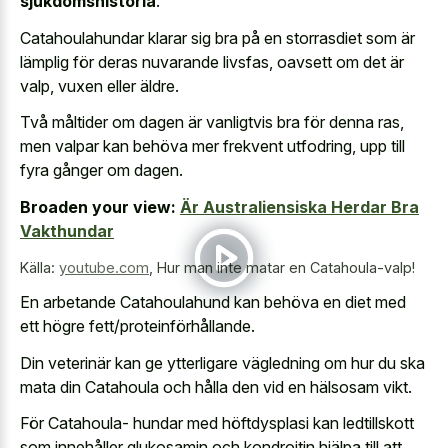
sjukdomshistoria
.
Catahoulahundar klarar sig bra på en storrasdiet som är
lämplig för deras nuvarande livsfas, oavsett om det är
valp, vuxen eller äldre.
Två måltider om dagen är vanligtvis bra för denna ras,
men valpar kan behöva mer frekvent utfodring, upp till
fyra gånger om dagen.
Broaden your view:
Är Australiensiska Herdar Bra
Vakthundar
Källa:
youtube.com
,
Hur man inte matar en Catahoula-valp!
En arbetande Catahoulahund kan behöva en diet med
ett högre fett/proteinförhållande.
Din veterinär kan ge ytterligare vägledning om hur du ska
mata din Catahoula och hålla den vid en hälsosam vikt.
För Catahoula- hundar med höftdysplasi kan ledtillskott
som innehåller glukosamin och kondroitin hjälpa till att