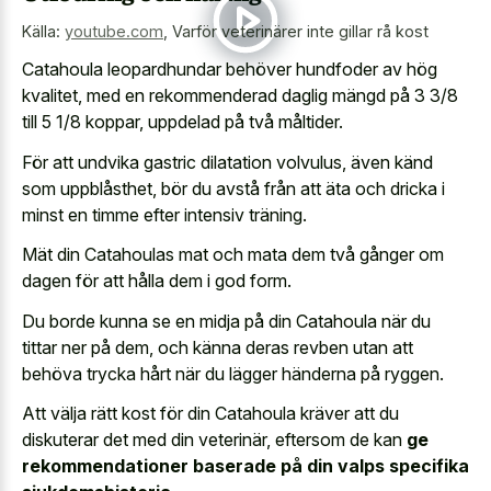
Källa:
youtube.com
,
Varför veterinärer inte gillar rå kost
Catahoula leopardhundar behöver hundfoder av hög
kvalitet, med en rekommenderad daglig mängd på 3 3/8
till 5 1/8 koppar, uppdelad på två måltider.
För att undvika gastric dilatation volvulus, även känd
som uppblåsthet, bör du avstå från att äta och dricka i
minst en timme efter intensiv träning.
Mät din Catahoulas mat och mata dem två gånger om
dagen för att hålla dem i god form.
Du borde kunna se en midja på din Catahoula när du
tittar ner på dem, och känna deras revben utan att
behöva trycka hårt när du lägger händerna på ryggen.
Att välja rätt kost för din Catahoula kräver att du
diskuterar det med din veterinär, eftersom de kan
ge
rekommendationer baserade på din valps specifika