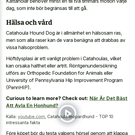
Kattaholar behöver minst en till två timmars motion varje
dag, som inte bör begränsas till att gå.
Hälsa och vård
Catahoula Hound Dog är i allmänhet en hälsosam ras,
men som alla raser kan de vara benägna att drabbas av
vissa hälsoproblem.
Höftdysplasi är ett vanligt problem i Catahoulas, vilket
kan orsaka halthet eller artrit. Röntgenundersökning
utförs av Orthopedic Foundation for Animals eller
University of Pennsylvania Hip Improvement Program
(PennHIP).
Curious to learn more? Check out:
När Är Det Bäst
Att Avla En Honhund?
Källa:
youtube.com
,
Catahoula leopardhund - TOP 10
intressanta fakta
Före köpet bör du testa valpens hörsel genom att klappa