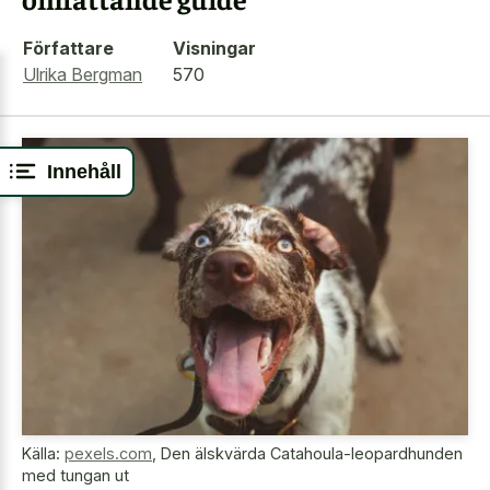
Författare
Visningar
Ulrika Bergman
570
Innehåll
Källa:
pexels.com
,
Den älskvärda Catahoula-leopardhunden
med tungan ut