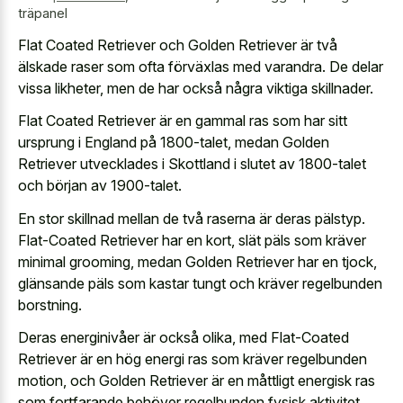
träpanel
Flat Coated Retriever och Golden Retriever är två
älskade raser som ofta förväxlas med varandra. De delar
vissa likheter, men de har också några viktiga skillnader.
Flat Coated Retriever är en gammal ras som har sitt
ursprung i England på 1800-talet, medan Golden
Retriever utvecklades i Skottland i slutet av 1800-talet
och början av 1900-talet.
En stor skillnad mellan de två raserna är deras pälstyp.
Flat-Coated Retriever har en kort, slät päls som kräver
minimal grooming, medan Golden Retriever har en tjock,
glänsande päls som kastar tungt och kräver regelbunden
borstning.
Deras energinivåer är också olika, med Flat-Coated
Retriever är en hög energi ras som kräver regelbunden
motion, och Golden Retriever är en måttligt energisk ras
som fortfarande behöver regelbunden fysisk aktivitet.