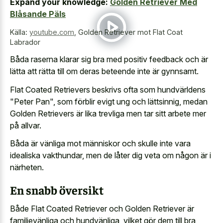
Expand your knowledge:
Golden Retriever Med
Blåsande Päls
Källa:
youtube.com
,
Golden Retriever mot Flat Coat
Labrador
Båda raserna klarar sig bra med positiv feedback och är
lätta att rätta till om deras beteende inte är gynnsamt.
Flat Coated Retrievers beskrivs ofta som hundvärldens
"Peter Pan", som förblir evigt ung och lättsinnig, medan
Golden Retrievers är lika trevliga men tar sitt arbete mer
på allvar.
Båda är vänliga mot människor och skulle inte vara
idealiska vakthundar, men de låter dig veta om någon är i
närheten.
En snabb översikt
Både Flat Coated Retriever och Golden Retriever är
familjevänliga och hundvänliga, vilket gör dem till bra