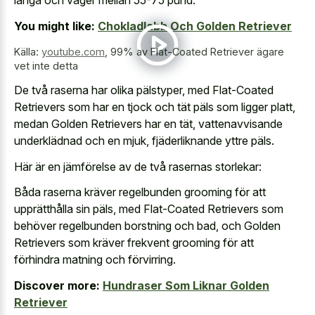
långa och väger mellan 55-75 pund.
You might like:
Chokladlabb Och Golden Retriever
Källa:
youtube.com
,
99% av Flat-Coated Retriever ägare
vet inte detta
De två raserna har olika pälstyper, med Flat-Coated
Retrievers som har en tjock och tät päls som ligger platt,
medan Golden Retrievers har en tät, vattenavvisande
underklädnad och en mjuk, fjäderliknande yttre päls.
Här är en jämförelse av de två rasernas storlekar:
Båda raserna kräver regelbunden grooming för att
upprätthålla sin päls, med Flat-Coated Retrievers som
behöver regelbunden borstning och bad, och Golden
Retrievers som kräver frekvent grooming för att
förhindra matning och förvirring.
Discover more:
Hundraser Som Liknar Golden
Retriever