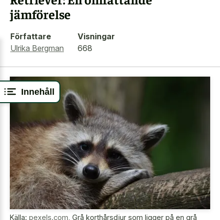
jämförelse
Författare
Visningar
Ulrika Bergman
668
Innehåll
Källa:
pexels.com
,
Grå korthårsdjur som ligger på en grå