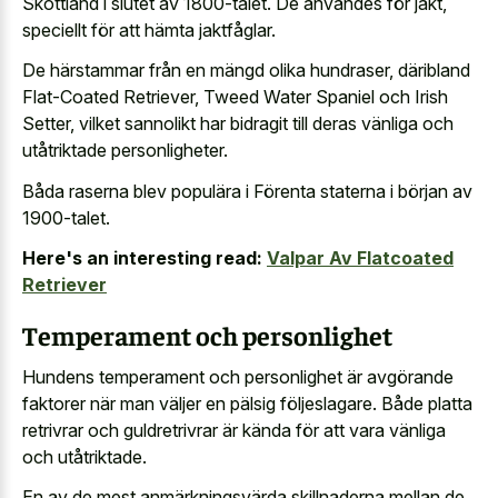
Skottland i slutet av 1800-talet. De användes för jakt,
speciellt för att hämta jaktfåglar.
De härstammar från en mängd olika hundraser, däribland
Flat-Coated Retriever, Tweed Water Spaniel och Irish
Setter, vilket sannolikt har bidragit till deras vänliga och
utåtriktade personligheter.
Båda raserna blev populära i Förenta staterna i början av
1900-talet.
Here's an interesting read:
Valpar Av Flatcoated
Retriever
Temperament och personlighet
Hundens temperament och personlighet är avgörande
faktorer när man väljer en pälsig följeslagare. Både platta
retrivrar och guldretrivrar är kända för att vara vänliga
och utåtriktade.
En av de mest anmärkningsvärda skillnaderna mellan de