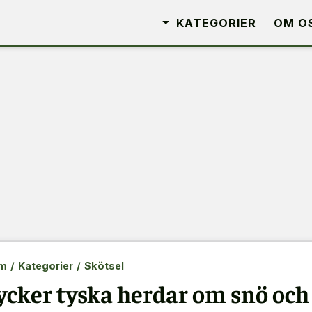
KATEGORIER
OM O
m
/
Kategorier
/
Skötsel
ycker tyska herdar om snö oc