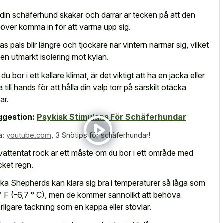
 din schäferhund skakar och darrar är tecken på att den
över komma in för att värma upp sig.
as päls blir längre och tjockare när vintern närmar sig, vilket
 en utmärkt isolering mot kylan.
u bor i ett kallare klimat, är det viktigt att ha en jacka eller
a till hands för att hålla din valp torr på särskilt otäcka
ar.
ggestion:
Psykisk Stimulans För Schäferhundar
a:
youtube.com
,
3 Snötips för schäferhundar!
vattentät rock är ett måste om du bor i ett område med
ket regn.
ka Shepherds kan klara sig bra i temperaturer så låga som
° F (-6,7 ° C), men de kommer sannolikt att behöva
erligare täckning som en kappa eller stövlar.