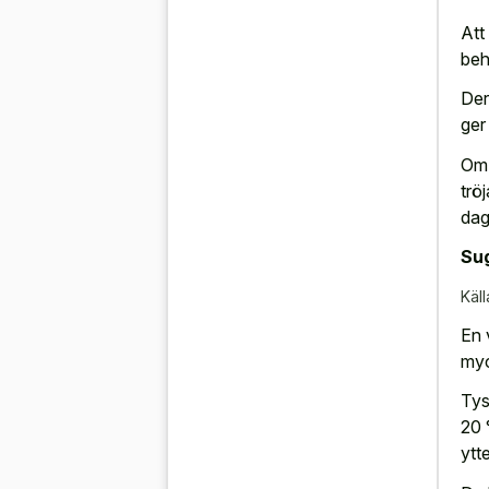
Att
beh
Der
ger
Om d
tröj
dag
Su
Käll
En 
myc
Tys
20 
ytt