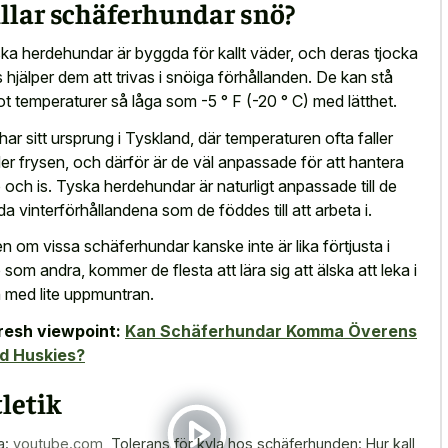
llar schäferhundar snö?
ka herdehundar är byggda för kallt väder, och deras tjocka
s hjälper dem att trivas i snöiga förhållanden. De kan stå
t temperaturer så låga som -5 ° F (-20 ° C) med lätthet.
har sitt ursprung i Tyskland, där temperaturen ofta faller
er frysen, och därför är de väl anpassade för att hantera
 och is. Tyska herdehundar är naturligt anpassade till de
da vinterförhållandena som de föddes till att arbeta i.
n om vissa schäferhundar kanske inte är lika förtjusta i
 som andra, kommer de flesta att lära sig att älska att leka i
 med lite uppmuntran.
resh viewpoint:
Kan Schäferhundar Komma Överens
d Huskies?
letik
a:
youtube.com
,
Tolerans för kyla hos schäferhunden: Hur kall