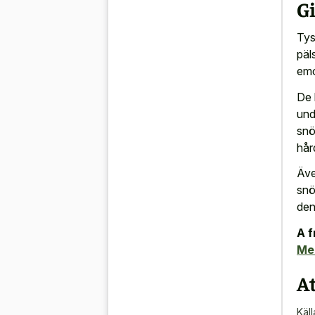
Gi
Tys
päl
emo
De 
und
snö
hår
Äve
snö
den
A f
Me
At
Käll