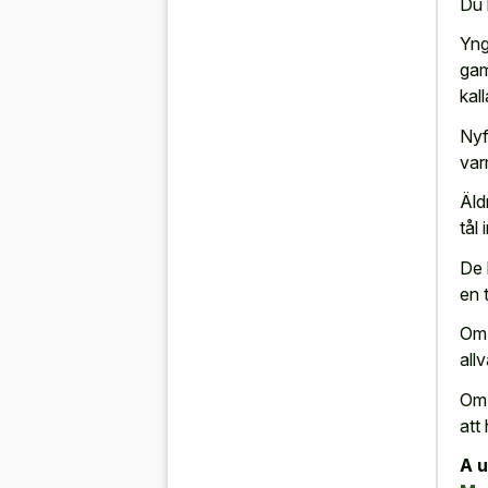
Du 
Yng
gam
kal
Nyf
var
Äld
tål
De 
en 
Om 
all
Om 
att 
A u