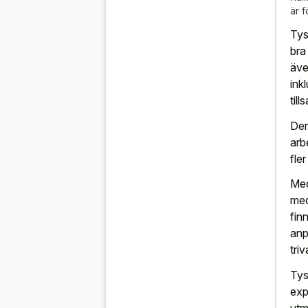
är f
Tys
bra
äve
ink
til
Der
arb
fle
Med
med
finn
anp
tri
Tys
exp
utm