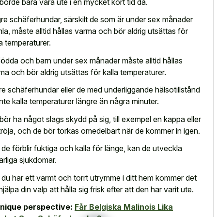
borde bara vara ute i en mycket kort tid då.
re schäferhundar, särskilt de som är under sex månader
la, måste alltid hållas varma och bör aldrig utsättas för
la temperaturer.
ödda och barn under sex månader måste alltid hållas
ma och bör aldrig utsättas för kalla temperaturer.
re schäferhundar eller de med underliggande hälsotillstånd
 inte kalla temperaturer längre än några minuter.
bör ha något slags skydd på sig, till exempel en kappa eller
tröja, och de bör torkas omedelbart när de kommer in igen.
de förblir fuktiga och kalla för länge, kan de utveckla
varliga sjukdomar.
du har ett varmt och torrt utrymme i ditt hem kommer det
hjälpa din valp att hålla sig frisk efter att den har varit ute.
nique perspective:
Får Belgiska Malinois Lika