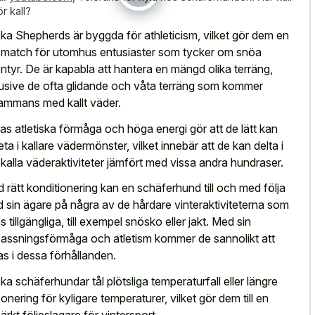
ör kall?
ka Shepherds är byggda för athleticism, vilket gör dem en
 match för utomhus entusiaster som tycker om snöa
ntyr. De är kapabla att hantera en mängd olika terräng,
lusive de ofta glidande och våta terräng som kommer
lsammans med kallt väder.
as atletiska förmåga och höga energi gör att de lätt kan
eta i kallare vädermönster, vilket innebär att de kan delta i
r kalla väderaktiviteter jämfört med vissa andra hundraser.
 rätt konditionering kan en schäferhund till och med följa
 sin ägare på några av de hårdare vinteraktiviteterna som
s tillgängliga, till exempel snösko eller jakt. Med sin
assningsförmåga och atletism kommer de sannolikt att
vas i dessa förhållanden.
ka schäferhundar tål plötsliga temperaturfall eller längre
onering för kyligare temperaturer, vilket gör dem till en
ärkt följeslagare för vintersport.