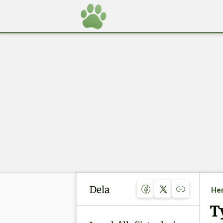
Dela
He
T