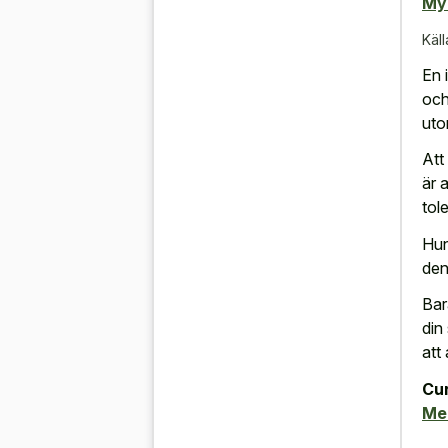
My
Käll
En 
och
uto
Att
är 
tol
Hun
den
Bar
din
att
Cur
Me