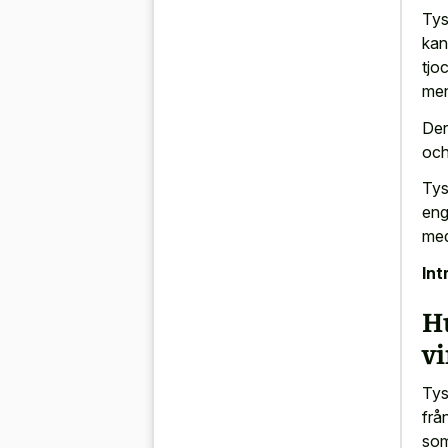
Tys
kan
tjo
men
Der
och
Tys
eng
med
Int
H
v
Tys
frå
som