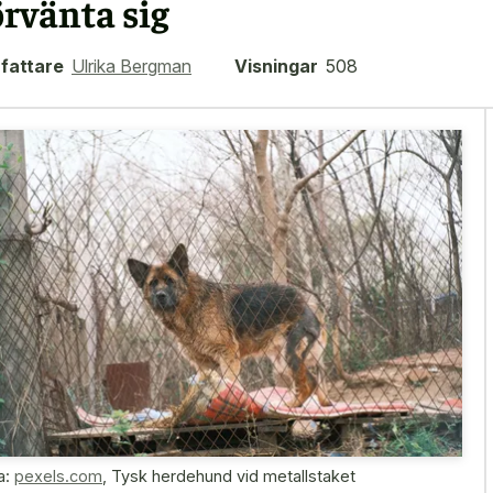
örvänta sig
fattare
Ulrika Bergman
Visningar
508
a:
pexels.com
,
Tysk herdehund vid metallstaket