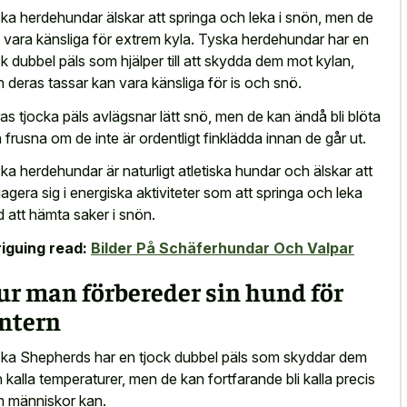
ka herdehundar älskar att springa och leka i snön, men de
 vara känsliga för extrem kyla. Tyska herdehundar har en
ck dubbel päls som hjälper till att skydda dem mot kylan,
 deras tassar kan vara känsliga för is och snö.
as tjocka päls avlägsnar lätt snö, men de kan ändå bli blöta
 frusna om de inte är ordentligt finklädda innan de går ut.
ka herdehundar är naturligt atletiska hundar och älskar att
agera sig i energiska aktiviteter som att springa och leka
 att hämta saker i snön.
riguing read:
Bilder På Schäferhundar Och Valpar
ur man förbereder sin hund för
intern
ka Shepherds har en tjock dubbel päls som skyddar dem
n kalla temperaturer, men de kan fortfarande bli kalla precis
 människor kan.