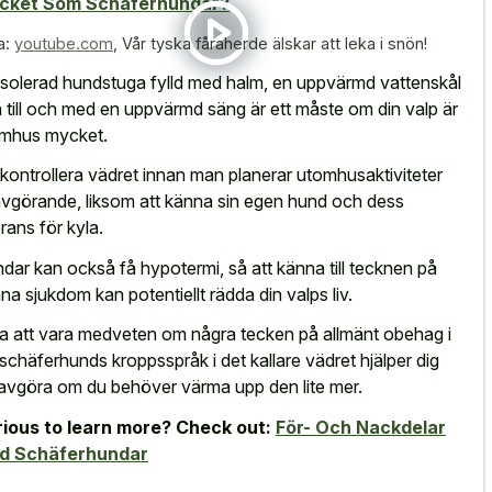
cket Som Schäferhundar?
a:
youtube.com
,
Vår tyska fåraherde älskar att leka i snön!
isolerad hundstuga fylld med halm, en uppvärmd vattenskål
 till och med en uppvärmd säng är ett måste om din valp är
mhus mycket.
 kontrollera vädret innan man planerar utomhusaktiviteter
avgörande, liksom att känna sin egen hund och dess
erans för kyla.
dar kan också få hypotermi, så att känna till tecknen på
na sjukdom kan potentiellt rädda din valps liv.
a att vara medveten om några tecken på allmänt obehag i
 schäferhunds kroppsspråk i det kallare vädret hjälper dig
 avgöra om du behöver värma upp den lite mer.
ious to learn more? Check out:
För- Och Nackdelar
d Schäferhundar