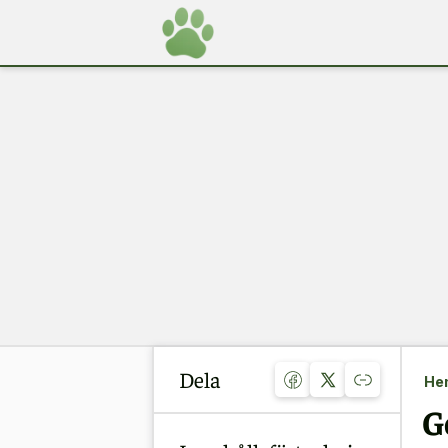
Dela
He
G