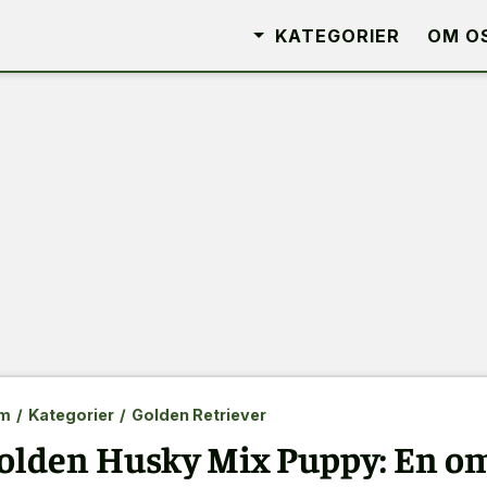
KATEGORIER
OM O
m
/
Kategorier
/
Golden Retriever
olden Husky Mix Puppy: En o