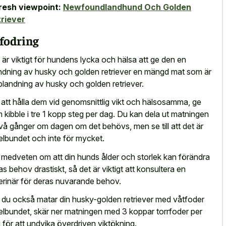
resh viewpoint:
Newfoundlandhund Och Golden
riever
fodring
 är viktigt för hundens lycka och hälsa att ge den en
ndning av husky och golden retriever en mängd mat som är
blandning av husky och golden retriever.
 att hålla dem vid genomsnittlig vikt och hälsosamma, ge
 kibble i tre 1 kopp steg per dag. Du kan dela ut matningen
l två gånger om dagen om det behövs, men se till att det är
elbundet och inte för mycket.
 medveten om att din hunds ålder och storlek kan förändra
as behov drastiskt, så det är viktigt att konsultera en
erinär för deras nuvarande behov.
du också matar din husky-golden retriever med våtfoder
elbundet, skär ner matningen med 3 koppar torrfoder per
 för att undvika överdriven viktökning.