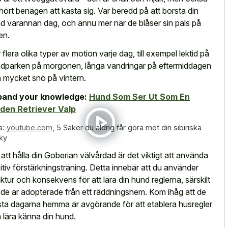
hört benägen att kasta sig. Var beredd på att borsta din
d varannan dag, och ännu mer när de blåser sin päls på
en.
 flera olika typer av motion varje dag, till exempel lektid på
dparken på morgonen, långa vandringar på eftermiddagen
 mycket snö på vintern.
pand your knowledge:
Hund Som Ser Ut Som En
den Retriever Valp
a:
youtube.com
,
5 Saker du aldrig får göra mot din sibiriska
ky
 att hålla din Goberian välvårdad är det viktigt att använda
itiv förstärkningsträning. Detta innebär att du använder
uktur och konsekvens för att lära din hund reglerna, särskilt
de är adopterade från ett räddningshem. Kom ihåg att de
sta dagarna hemma är avgörande för att etablera husregler
 lära känna din hund.