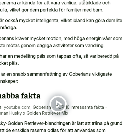
erierna är kända för att vara vänliga, utåtriktade och
fulla, vilket gör dem perfekta för familjer med barn.
är också mycket intelligenta, vilket ibland kan göra dem lite
nrådiga.
erians kräver mycket motion, med höga energinivåer som
te mötas genom dagliga aktiviteter som vandring.
har en medellång päls som tappas ofta, så var beredd på
ket päls.
 är en snabb sammanfattning av Goberians viktigaste
nskaper:
nabba fakta
a:
youtube.com
,
Goberian - TOP 10 intressanta fakta -
erian Husky x Golden Retriever Mix
ky-Golden Retriever-blandningen är lätt att träna på grund
att de enskilda raserna odlas för att användas som