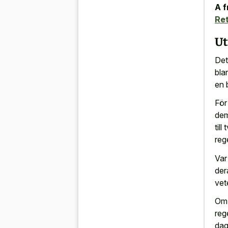
A f
Ret
Ut
Det
bla
en 
För
dem
til
reg
Var
der
vet
Om 
reg
dag