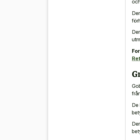
och
Der
för
Der
utm
For
Ret
G
Gob
från
De 
bet
Dera
bet