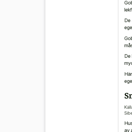
Gob
lek
De 
ege
Gob
mås
De 
myc
Här
ege
S
Käll
Sib
Hus
av 