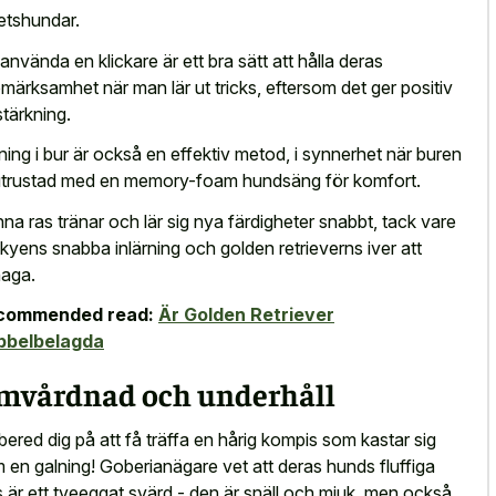
etshundar.
 använda en klickare är ett bra sätt att hålla deras
märksamhet när man lär ut tricks, eftersom det ger positiv
stärkning.
ning i bur är också en effektiv metod, i synnerhet när buren
utrustad med en memory-foam hundsäng för komfort.
na ras tränar och lär sig nya färdigheter snabbt, tack vare
kyens snabba inlärning och golden retrieverns iver att
aga.
commended read:
Är Golden Retriever
bbelbelagda
mvårdnad och underhåll
bered dig på att få träffa en hårig kompis som kastar sig
 en galning! Goberianägare vet att deras hunds fluffiga
s är ett tveeggat svärd - den är snäll och mjuk, men också