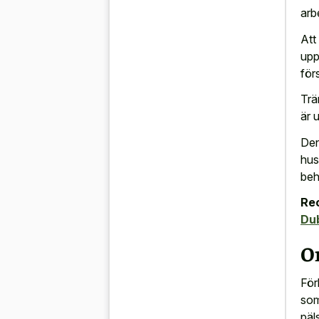
arb
Att
upp
för
Trä
är 
Den
hus
beh
Re
Du
O
För
som
päl