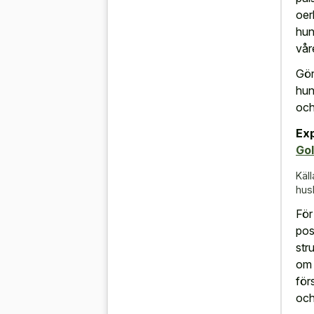
oer
hun
vår
Gör
hun
och
Ex
Gol
Käll
hus
För
pos
str
om 
för
och