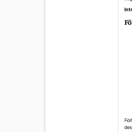
Int
Fö
För
des