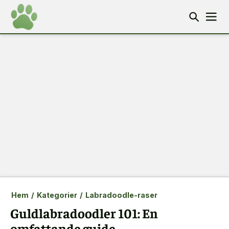
Hem
/
Kategorier
/
Labradoodle-raser
Guldlabradoodler 101: En
omfattande guide