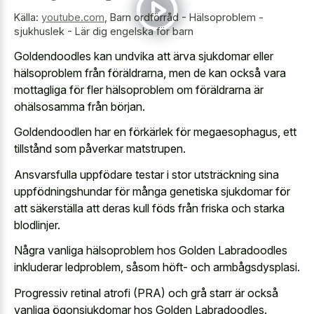
Källa:
youtube.com
,
Barn ordförråd - Hälsoproblem -
sjukhuslek - Lär dig engelska för barn
Goldendoodles kan undvika att ärva sjukdomar eller
hälsoproblem från föräldrarna, men de kan också vara
mottagliga för fler hälsoproblem om föräldrarna är
ohälsosamma från början.
Goldendoodlen har en förkärlek för megaesophagus, ett
tillstånd som påverkar matstrupen.
Ansvarsfulla uppfödare testar i stor utsträckning sina
uppfödningshundar för många genetiska sjukdomar för
att säkerställa att deras kull föds från friska och starka
blodlinjer.
Några vanliga hälsoproblem hos Golden Labradoodles
inkluderar ledproblem, såsom höft- och armbågsdysplasi.
Progressiv retinal atrofi (PRA) och grå starr är också
vanliga ögonsjukdomar hos Golden Labradoodles.