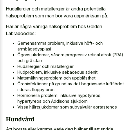
Hudallergier och matallergier är andra potentiella
hälsoproblem som man bör vara uppmärksam på.
Här är några vanliga hälsoproblem hos Golden
Labradoodles:
Gemensamma problem, inklusive höft- och
armbågsdysplasi
Ögonsjukdomar, såsom progressiv retinal atrofi (PRA)
och grå starr
Hudallergier och matallergier
Hudproblem, inklusive sebaceous adenit
Matsmältningsproblem och uppblåsthet
Öroninfektioner på grund av det begränsade luftflödet
i deras floppy öron
Hormonella problem, inklusive hypotyreos,
hypertyreos och Addisons sjukdom
Vissa hjärtsjukdomar som subvalvulär aortastenos
Hundvård
Att borsta eller kamma varje dag hjälper till att sprida