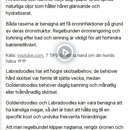
naturliga oljor som håller håret glänsande och
hydratiserat.
Båda raserna är benägna att få öroninfektioner på grund
av deras öronstruktur. Regelbunden öronrengöring och
torkning efter bad och simning är viktigt för att förhindra
bakterietillväxt.
Källa:
youtube.com
,
7 TIPS för att ta hand om din hunds
hälsa 💚💚
Labradoodles har ett högre skötselbehov, de behöver
hård skötsel var femte till sjätte vecka, medan
Goldendoodles behöver daglig kamning och månatlig
eller tvåmånadlig skötsel.
Goldendoodles och Labradoodles kan vara benägna att
ha känsliga magar, så det är bäst att hålla sig till en
specifik kost och undvika frekventa förändringar.
Att man regelbundet klipper naglarna, rengör öronen och