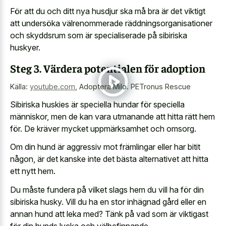
För att du och ditt nya husdjur ska må bra är det viktigt
att undersöka välrenommerade räddningsorganisationer
och skyddsrum som är specialiserade på sibiriska
huskyer.
Steg 3. Värdera potentialen för adoption
Källa:
youtube.com
,
Adoptera Milo. PETronus Rescue
Sibiriska huskies är speciella hundar för speciella
människor, men de kan vara utmanande att hitta rätt hem
för. De kräver mycket uppmärksamhet och omsorg.
Om din hund är aggressiv mot främlingar eller har bitit
någon, är det kanske inte det bästa alternativet att hitta
ett nytt hem.
Du måste fundera på vilket slags hem du vill ha för din
sibiriska husky. Vill du ha en stor inhägnad gård eller en
annan hund att leka med? Tänk på vad som är viktigast
för din hunds lycka och välbefinnande.