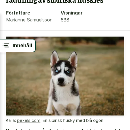
Författare
Visningar
Marianne Samuelsson
638
Innehåll
Källa:
pexels.com
,
En sibirisk husky med blå ögon