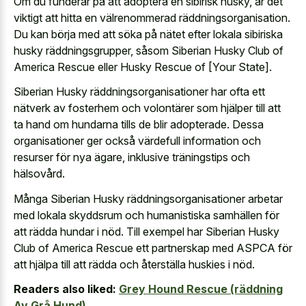
Om du funderar på att adoptera en sibirisk husky, är det
viktigt att hitta en välrenommerad räddningsorganisation.
Du kan börja med att söka på nätet efter lokala sibiriska
husky räddningsgrupper, såsom Siberian Husky Club of
America Rescue eller Husky Rescue of [Your State].
Siberian Husky räddningsorganisationer har ofta ett
nätverk av fosterhem och volontärer som hjälper till att
ta hand om hundarna tills de blir adopterade. Dessa
organisationer ger också värdefull information och
resurser för nya ägare, inklusive träningstips och
hälsovård.
Många Siberian Husky räddningsorganisationer arbetar
med lokala skyddsrum och humanistiska samhällen för
att rädda hundar i nöd. Till exempel har Siberian Husky
Club of America Rescue ett partnerskap med ASPCA för
att hjälpa till att rädda och återställa huskies i nöd.
Readers also liked:
Grey Hound Rescue (räddning
Av Grå Hund)