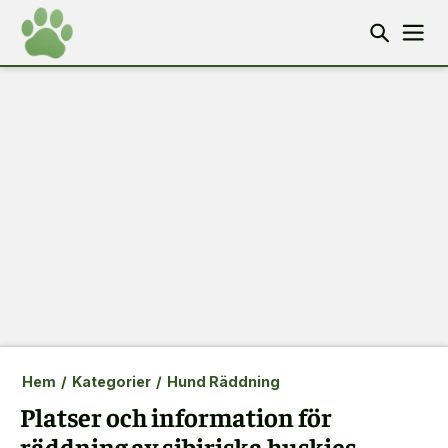
Hem
/
Kategorier
/
Hund Räddning
Platser och information för
räddning av sibiriska huskies