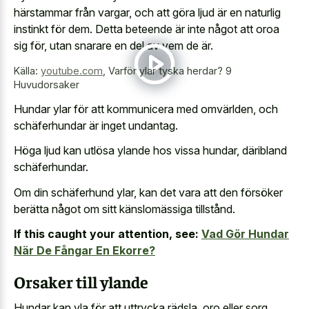
härstammar från vargar, och att göra ljud är en naturlig
instinkt för dem. Detta beteende är inte något att oroa
sig för, utan snarare en del av vem de är.
Källa:
youtube.com
,
Varför ylar tyska herdar? 9
Huvudorsaker
Hundar ylar för att kommunicera med omvärlden, och
schäferhundar är inget undantag.
Höga ljud kan utlösa ylande hos vissa hundar, däribland
schäferhundar.
Om din schäferhund ylar, kan det vara att den försöker
berätta något om sitt känslomässiga tillstånd.
If this caught your attention, see:
Vad Gör Hundar
När De Fångar En Ekorre?
Orsaker till ylande
Hundar kan yla för att uttrycka rädsla, oro eller sorg,