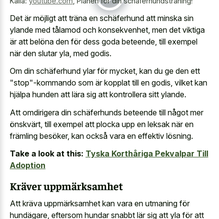
Källa:
youtube.com
,
Planen för din schäferhundsträning!
Det är möjligt att träna en schäferhund att minska sin
ylande med tålamod och konsekvenhet, men det viktiga
är att belöna den för dess goda beteende, till exempel
när den slutar yla, med godis.
Om din schäferhund ylar för mycket, kan du ge den ett
"stop"-kommando som är kopplat till en godis, vilket kan
hjälpa hunden att lära sig att kontrollera sitt ylande.
Att omdirigera din schäferhunds beteende till något mer
önskvärt, till exempel att plocka upp en leksak när en
främling besöker, kan också vara en effektiv lösning.
Take a look at this:
Tyska Korthåriga Pekvalpar Till
Adoption
Kräver uppmärksamhet
Att kräva uppmärksamhet kan vara en utmaning för
hundägare, eftersom hundar snabbt lär sig att yla för att