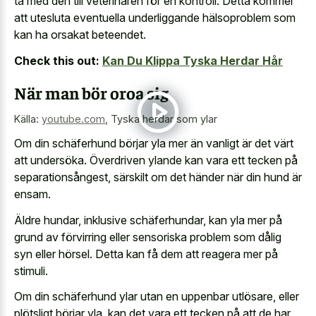
ta med den till veterinären för en kontroll. Detta kommer
att utesluta eventuella underliggande hälsoproblem som
kan ha orsakat beteendet.
Check this out:
Kan Du Klippa Tyska Herdar Hår
När man bör oroa sig
Källa:
youtube.com
,
Tyska herdar som ylar
Om din schäferhund börjar yla mer än vanligt är det värt
att undersöka. Överdriven ylande kan vara ett tecken på
separationsångest, särskilt om det händer när din hund är
ensam.
Äldre hundar, inklusive schäferhundar, kan yla mer på
grund av förvirring eller sensoriska problem som dålig
syn eller hörsel. Detta kan få dem att reagera mer på
stimuli.
Om din schäferhund ylar utan en uppenbar utlösare, eller
plötsligt börjar yla, kan det vara ett tecken på att de har