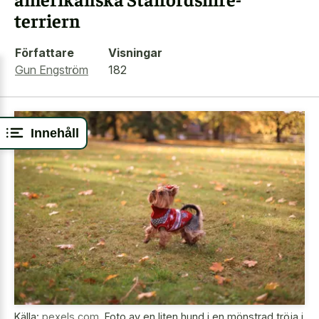
terriern
Författare
Visningar
Gun Engström
182
Innehåll
Källa:
pexels.com
,
Foto av en liten hund i en mönstrad tröja i