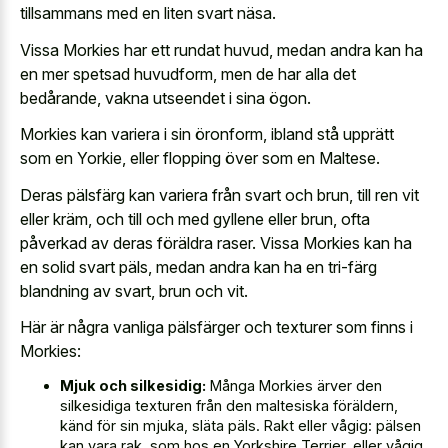
tillsammans med en liten svart näsa.
Vissa Morkies har ett rundat huvud, medan andra kan ha
en mer spetsad huvudform, men de har alla det
bedårande, vakna utseendet i sina ögon.
Morkies kan variera i sin öronform, ibland stå upprätt
som en Yorkie, eller flopping över som en Maltese.
Deras pälsfärg kan variera från svart och brun, till ren vit
eller kräm, och till och med gyllene eller brun, ofta
påverkad av deras föräldra raser. Vissa Morkies kan ha
en solid svart päls, medan andra kan ha en tri-färg
blandning av svart, brun och vit.
Här är några vanliga pälsfärger och texturer som finns i
Morkies:
Mjuk och silkesidig:
Många Morkies ärver den
silkesidiga texturen från den maltesiska föräldern,
känd för sin mjuka, släta päls. Rakt eller vågig: pälsen
kan vara rak, som hos en Yorkshire Terrier, eller vågig,