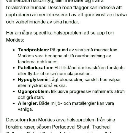
verifierbara hälsointyg, eller inte låter dig träffa
föräldrarna hundar. Dessa röda flaggor kan indikera att
uppfödaren är mer intresserad av att göra vinst än i hälsa
och välbefinnande av sina hundar.
Här är några specifika hälsoproblem att se upp för i
Morkies:
Tandproblem:
På grund av sina små munnar kan
Morkies vara benägna att få överbelastning av
tänderna och karies.
Patellarluxation:
Ett tillstånd där knäskålen förskjuts
eller flyttar ut ur sin normala position.
Hypoglykemi:
Lågt blodsocker, särskilt hos valpar
eller mycket små vuxna.
Ögonproblem:
Inklusive progressiv näthinnets atrofi
och grå starr.
Allergier:
Både miljö- och matallergier kan vara
vanliga.
Dessutom kan Morkies ärva hälsoproblem från sina
föräldra raser, såsom Portacaval Shunt, Tracheal