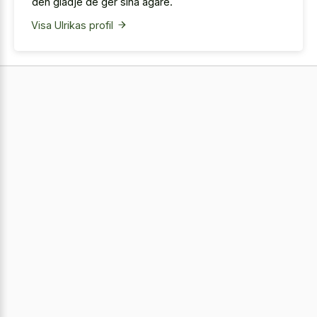
den glädje de ger sina ägare.
Visa Ulrikas profil