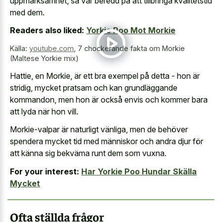
uppmärksamhet, så var beredd på att tillbringa kvalitetstid
med dem.
Readers also liked:
Yorkie Poo Mot Morkie
Källa:
youtube.com
,
7 chockerande fakta om Morkie
(Maltese Yorkie mix)
Hattie, en Morkie, är ett bra exempel på detta - hon är
stridig, mycket pratsam och kan grundläggande
kommandon, men hon är också envis och kommer bara
att lyda när hon vill.
Morkie-valpar är naturligt vänliga, men de behöver
spendera mycket tid med människor och andra djur för
att känna sig bekväma runt dem som vuxna.
For your interest:
Har Yorkie Poo Hundar Skälla
Mycket
Ofta ställda frågor