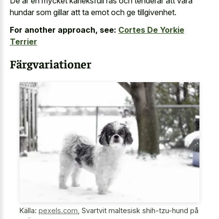
De är en mycket kärleksfull ras och tenderar att vara
hundar som gillar att
ta emot och ge tillgivenhet
.
For another approach, see:
Cortes De Yorkie
Terrier
Färgvariationer
Källa:
pexels.com
,
Svartvit maltesisk shih-tzu-hund på