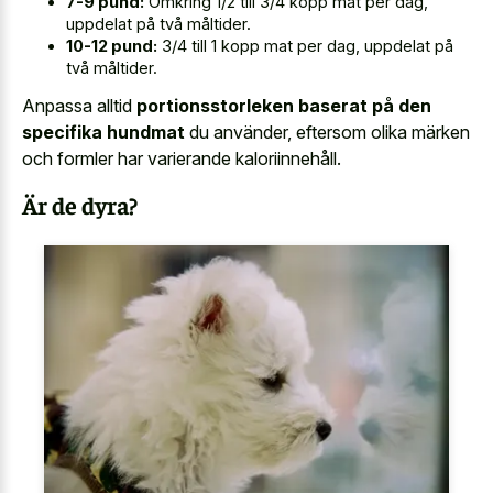
7-9 pund:
Omkring 1/2 till 3/4 kopp mat per dag,
uppdelat på två måltider.
10-12 pund:
3/4 till 1 kopp mat per dag, uppdelat på
två måltider.
Anpassa alltid
portionsstorleken baserat på den
specifika hundmat
du använder, eftersom olika märken
och formler har varierande kaloriinnehåll.
Är de dyra?