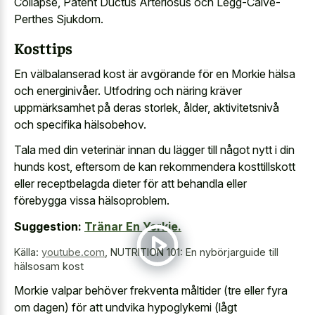
Collapse, Patent Ductus Arteriosus och Legg-Calve-
Perthes Sjukdom.
Kosttips
En välbalanserad kost är avgörande för en Morkie hälsa
och energinivåer. Utfodring och näring kräver
uppmärksamhet på deras storlek, ålder, aktivitetsnivå
och specifika hälsobehov.
Tala med din veterinär innan du lägger till något nytt i din
hunds kost, eftersom de kan
rekommendera kosttillskott
eller receptbelagda dieter
för att behandla eller
förebygga vissa hälsoproblem.
Suggestion:
Tränar En Yorkie.
Källa:
youtube.com
,
NUTRITION 101: En nybörjarguide till
hälsosam kost
Morkie valpar behöver frekventa måltider (tre eller fyra
om dagen) för att undvika hypoglykemi (lågt