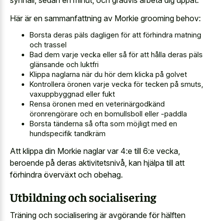
synhåll, sedan en minut, och gradvis arbeta dig uppåt.
Här är en sammanfattning av Morkie grooming behov:
Borsta deras päls dagligen för att förhindra matning
och trassel
Bad dem varje vecka eller så för att hålla deras päls
glänsande och luktfri
Klippa naglarna när du hör dem klicka på golvet
Kontrollera öronen varje vecka för tecken på smuts,
vaxuppbyggnad eller fukt
Rensa öronen med en veterinärgodkänd
öronrengörare och en bomullsboll eller -paddla
Borsta tänderna så ofta som möjligt med en
hundspecifik tandkräm
Att klippa din Morkie naglar var 4:e till 6:e vecka,
beroende på deras aktivitetsnivå, kan hjälpa till att
förhindra överväxt och obehag.
Utbildning och socialisering
Träning och socialisering är avgörande för hälften