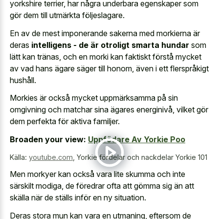
yorkshire terrier, har några underbara egenskaper som
gör dem till utmärkta följeslagare.
En av de mest imponerande sakerna med morkierna är
deras
intelligens - de är otroligt smarta hundar
som
lätt kan tränas, och en morki kan faktiskt förstå mycket
av vad hans ägare säger till honom, även i ett flerspråkigt
hushåll.
Morkies är också mycket uppmärksamma på sin
omgivning och matchar sina ägares energinivå, vilket gör
dem perfekta för aktiva familjer.
Broaden your view:
Uppfödare Av Yorkie Poo
Källa:
youtube.com
,
Yorkie fördelar och nackdelar Yorkie 101
Men morkyer kan också vara lite skumma och inte
särskilt modiga, de föredrar ofta att gömma sig än att
skälla när de ställs inför en ny situation.
Deras stora mun kan vara en utmaning, eftersom de