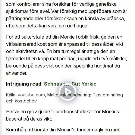
som kontrollerar sina föräldrar för vanliga genetiska
sjukdomar före avel. Var försiktig med uppfödare som är
påträngande eller försöker skapa en känsla av brådska,
eftersom detta kan vara en röd flagga.
För att säkerställa att din Morkie förblir frisk, ge den en
välbalanserad kost som är anpassad till dess ålder, vikt
och aktivitetsnivå. En bra tumregel är att ge den en
fjärdedel till en kopp mat per dag, uppdelad i två måltider,
beroende på dess vikt och den specifika hundmat du
använder.
Intriguing read:
Schnauzer Cut Yorkie
Källa:
youtube.com
,
Maltesisk hundnäring: Tips om näring
och kostbehov
Här är en grov guide till portionsstorlekar för Morkies
baserat på deras vikt:
Kom ihåg att borsta din Morkie's tänder dagligen med