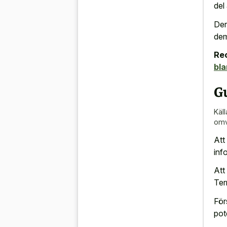
del
Der
dem
Re
bla
Gu
Käll
omv
Att
inf
Att
Ter
För
pot