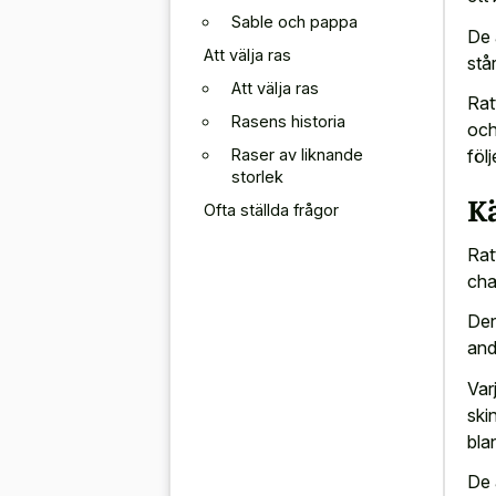
Sable och pappa
De 
Att välja ras
stå
Att välja ras
Rat
Rasens historia
och
Raser av liknande
föl
storlek
K
Ofta ställda frågor
Rat
cha
Den
and
Var
ski
bla
De 