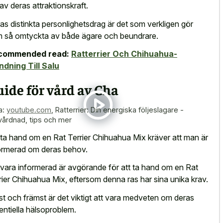
 av deras attraktionskraft.
as distinkta personlighetsdrag är det som verkligen gör
 så omtyckta av både ägare och beundrare.
commended read:
Ratterrier Och Chihuahua-
ndning Till Salu
ide för vård av Cha
a:
youtube.com
,
Ratterrier: Din energiska följeslagare -
årdnad, tips och mer
 ta hand om en Rat Terrier Chihuahua Mix kräver att man är
ormerad om deras behov.
 vara informerad är avgörande för att ta hand om en Rat
rier Chihuahua Mix, eftersom denna ras har sina unika krav.
st och främst är det viktigt att vara medveten om deras
entiella hälsoproblem.