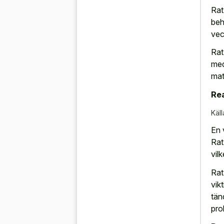
Rat
beh
veck
Rat
med
mat
Rea
Käll
En 
Rat
vil
Rat
vik
tän
pro