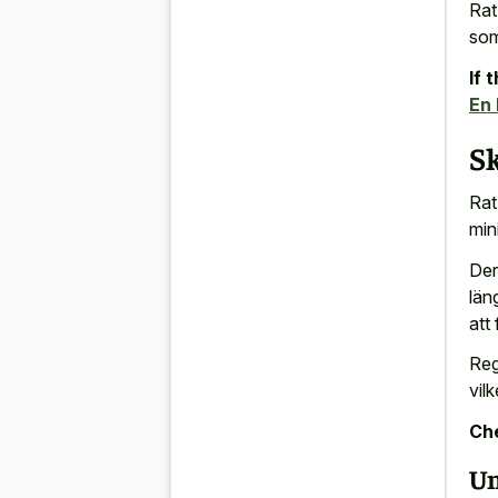
Rat
som
If 
En 
Sk
Rat
min
Der
län
att
Reg
vil
Che
Un