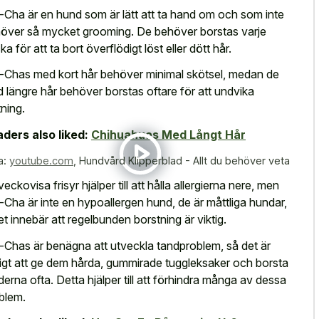
-Cha är en hund som är lätt att ta hand om och som inte
över så mycket grooming. De behöver borstas varje
a för att ta bort överflödigt löst eller dött hår.
-Chas med kort hår behöver minimal skötsel, medan de
 längre hår behöver borstas oftare för att undvika
ning.
ders also liked:
Chihuahuas Med Långt Hår
a:
youtube.com
,
Hundvård Klipperblad - Allt du behöver veta
veckovisa frisyr hjälper till att hålla allergierna nere, men
-Cha är inte en hypoallergen hund, de är måttliga hundar,
ket innebär att regelbunden borstning är viktig.
-Chas är benägna att utveckla tandproblem, så det är
tigt att ge dem hårda, gummirade tuggleksaker och borsta
derna ofta. Detta hjälper till att förhindra många av dessa
blem.