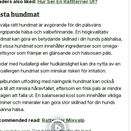
ders also liked:
Hur Ser En Råttterrier Ut?
sta hundmat
 välja rätt hundmat är avgörande för din pälsväns
rgripande hälsa och välbefinnande. En högkvalitativ
dmat kan göra en betydande skillnad i din hunds pälshälsa,
 vissa hundmat som innehåller ingredienser som omega-
ettsyror som främjar en glänsande och hälsosam päls.
dar med hudallergi eller hudkänslighet kan
dra nytta av en
oallergen hundmat
som minskar risken
för irritation.
elbunden utfodring med näringsrik hundmat kan också
ra till att minska håravfallet, eftersom en frisk päls är mindre
ägen att falla ut. En balanserad kost som innehåller viktiga
aminer och mineraler kan göra stor skillnad för din hunds
männa hälsa.
commended read:
Ratterrier Mixvalp
a:
youtube.com
,
Den bästa maten för din hund.