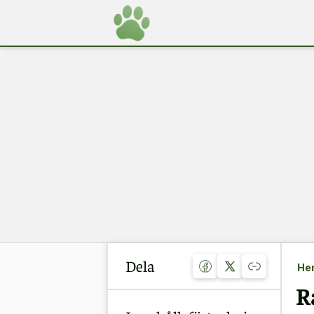
Dela
He
R