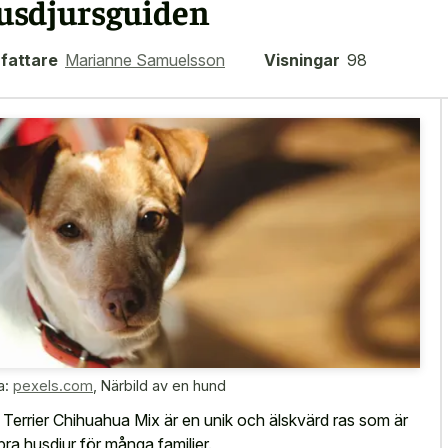
usdjursguiden
fattare
Marianne Samuelsson
Visningar
98
a:
pexels.com
,
Närbild av en hund
 Terrier Chihuahua Mix är en unik och älskvärd ras som är
 bra husdjur för många familjer.