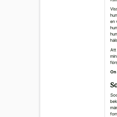
Vis
hun
en 
hun
hun
häl
Att
min
för
On 
So
Soc
bek
män
for