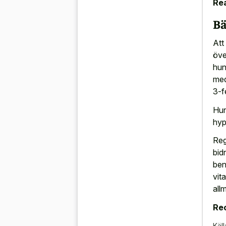
Rea
Bä
Att
öve
hun
med
3-f
Hun
hyp
Reg
bid
ben
vit
all
Re
Käll