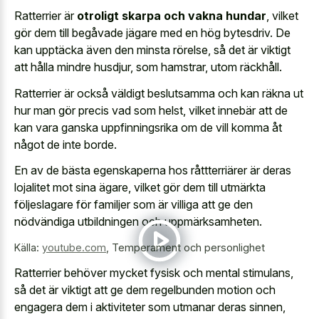
Ratterrier är
otroligt skarpa och vakna hundar
, vilket
gör dem till begåvade jägare med en hög bytesdriv. De
kan upptäcka även den minsta rörelse, så det är viktigt
att hålla mindre husdjur, som hamstrar, utom räckhåll.
Ratterrier är också väldigt beslutsamma och kan räkna ut
hur man gör precis vad som helst, vilket innebär att de
kan vara ganska uppfinningsrika om de vill komma åt
något de inte borde.
En av de bästa egenskaperna hos råttterriärer är deras
lojalitet mot sina ägare, vilket gör dem till utmärkta
följeslagare för familjer som är villiga att ge den
nödvändiga utbildningen och uppmärksamheten.
Källa:
youtube.com
,
Temperament och personlighet
Ratterrier behöver mycket fysisk och mental stimulans,
så det är viktigt att ge dem regelbunden motion och
engagera dem i aktiviteter som utmanar deras sinnen,