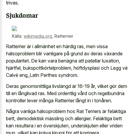
trivas.
Sjukdomar
Källa:
wikimedia.org
,
Ratterrier
Ratterrier är i allmänhet en härdig ras, men vissa
hälsoproblem blir vanligare på grund av deras växande
popularitet. De kan vara benägna att patellar luxation,
hjärtfel, bukspottkörtelproblem, höftdysplasi och Legg vé
Calvé eng_Latn Perthes syndrom.
Deras genomsnittliga livslängd är 16-19 år, vilket gör dem
till en långlivad ras. Med ordentlig vård och regelbundna
kontroller lever många Ratterrier långt in i tonåren.
Några vanliga hälsoproblem hos Rat Terriers är felaktiga
bett, demodektisk mässling och allergier. Felaktiga bett
kan resultera i en överskjuten, underskjuten eller vriden
mun, vilket kan kräva kirurgi för att korrigera.