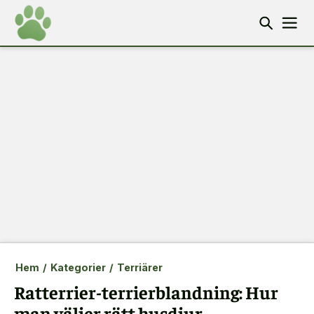
Hem
/
Kategorier
/
Terriärer
Ratterrier-terrierblandning: Hur
man väljer rätt husdjur