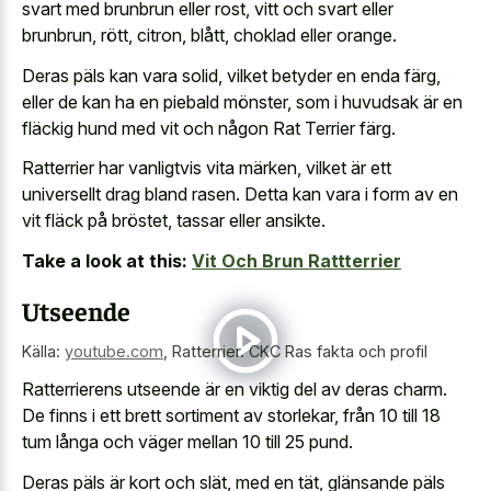
svart med brunbrun eller rost, vitt och svart eller
brunbrun, rött, citron, blått, choklad eller orange.
Deras päls kan vara solid, vilket betyder en enda färg,
eller de kan ha en piebald mönster, som i huvudsak är en
fläckig hund med vit och någon Rat Terrier färg.
Ratterrier har vanligtvis vita märken, vilket är ett
universellt drag bland rasen. Detta kan vara i form av en
vit fläck på bröstet, tassar eller ansikte.
Take a look at this:
Vit Och Brun Rattterrier
Utseende
Källa:
youtube.com
,
Ratterrier. CKC Ras fakta och profil
Ratterrierens utseende är en viktig del av deras charm.
De finns i ett brett sortiment av storlekar, från 10 till 18
tum långa och väger mellan 10 till 25 pund.
Deras päls är kort och slät, med en tät, glänsande päls