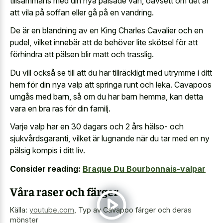
tillsammans med din nya pälsade vän, oavsett om det är
att vila på soffan eller gå på en vandring.
De är en blandning av en King Charles Cavalier och en
pudel, vilket innebär att de behöver lite skötsel för att
förhindra att pälsen blir matt och trasslig.
Du vill också se till att du har tillräckligt med utrymme i ditt
hem för din
nya valp att springa runt
och leka. Cavapoos
umgås med barn, så om du har barn hemma, kan detta
vara en bra ras för din familj.
Varje valp har en 30 dagars och 2 års hälso- och
sjukvårdsgaranti, vilket är lugnande när du tar med en ny
pälsig kompis i ditt liv.
Consider reading:
Braque Du Bourbonnais-valpar
Våra raser och färger
Källa:
youtube.com
,
Typ av Cavapoo färger och deras
mönster