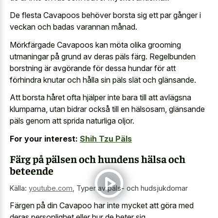
De flesta Cavapoos behöver borsta sig ett par gånger i
veckan och badas varannan månad.
Mörkfärgade Cavapoos kan möta olika grooming
utmaningar på grund av deras päls färg. Regelbunden
borstning är avgörande för dessa hundar för att
förhindra knutar och hålla sin päls slät och glänsande.
Att borsta håret ofta hjälper inte bara till att avlägsna
klumparna, utan bidrar också till en hälsosam, glänsande
päls genom att sprida naturliga oljor.
For your interest:
Shih Tzu Päls
Färg på pälsen och hundens hälsa och
beteende
Källa:
youtube.com
,
Typer av päls- och hudsjukdomar
Färgen på din Cavapoo har inte mycket att göra med
deras personlighet eller hur de beter sig.