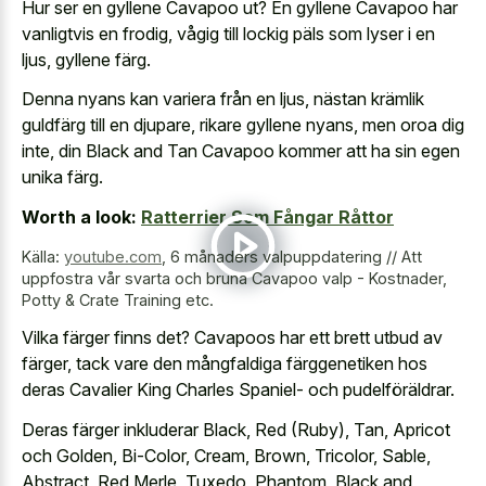
Hur ser en gyllene Cavapoo ut? En gyllene Cavapoo har
vanligtvis en frodig, vågig till lockig päls som lyser i en
ljus, gyllene färg.
Denna nyans kan variera från en ljus, nästan krämlik
guldfärg till en djupare, rikare gyllene nyans, men oroa dig
inte, din Black and Tan Cavapoo kommer att ha sin egen
unika färg.
Worth a look:
Ratterrier Som Fångar Råttor
Källa:
youtube.com
,
6 månaders valpuppdatering // Att
uppfostra vår svarta och bruna Cavapoo valp - Kostnader,
Potty & Crate Training etc.
Vilka färger finns det? Cavapoos har ett brett utbud av
färger, tack vare den mångfaldiga färggenetiken hos
deras Cavalier King Charles Spaniel- och pudelföräldrar.
Deras färger inkluderar Black, Red (Ruby), Tan, Apricot
och Golden, Bi-Color, Cream, Brown, Tricolor, Sable,
Abstract, Red Merle, Tuxedo, Phantom, Black and