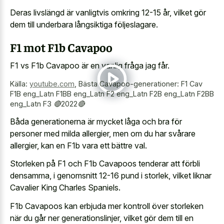
Deras livslängd är vanligtvis omkring 12-15 år, vilket gör
dem till underbara långsiktiga följeslagare.
F1 mot F1b Cavapoo
F1 vs F1b Cavapoo är en vanlig fråga jag får.
Källa:
youtube.com
,
Bästa Cavapoo-generationer: F1 Cav
F1B eng_Latn F1BB eng_Latn F2 eng_Latn F2B eng_Latn F2BB
eng_Latn F3 🔴2022🔴
Båda generationerna är mycket låga och bra för
personer med milda allergier, men om du har svårare
allergier, kan en F1b vara ett bättre val.
Storleken på F1 och F1b Cavapoos tenderar att förbli
densamma, i genomsnitt 12-16 pund i storlek, vilket liknar
Cavalier King Charles Spaniels.
F1b Cavapoos kan erbjuda mer kontroll över storleken
när du går ner generationslinjer, vilket gör dem till en