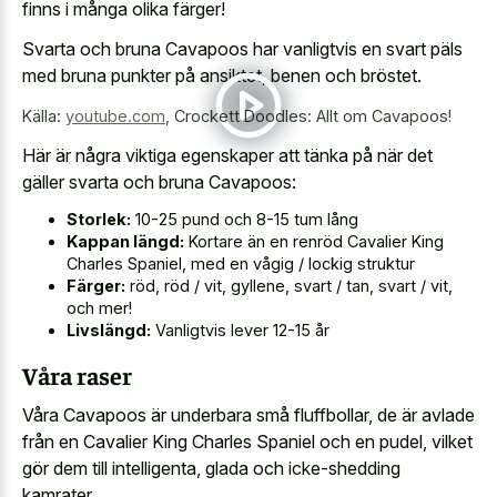
finns i många olika färger!
Svarta och bruna Cavapoos har vanligtvis en svart päls
med bruna punkter på ansiktet, benen och bröstet.
Källa:
youtube.com
,
Crockett Doodles: Allt om Cavapoos!
Här är några viktiga egenskaper att tänka på när det
gäller svarta och bruna Cavapoos:
Storlek:
10-25 pund och 8-15 tum lång
Kappan längd:
Kortare än en renröd Cavalier King
Charles Spaniel, med en vågig / lockig struktur
Färger:
röd, röd / vit, gyllene, svart / tan, svart / vit,
och mer!
Livslängd:
Vanligtvis lever 12-15 år
Våra raser
Våra Cavapoos är underbara små fluffbollar, de är avlade
från en Cavalier King Charles Spaniel och en pudel, vilket
gör dem till intelligenta, glada och icke-shedding
kamrater.