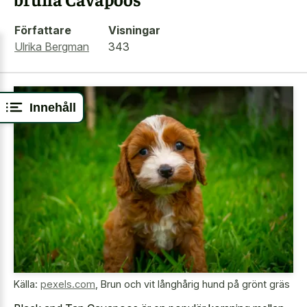
Författare
Visningar
Ulrika Bergman
343
Innehåll
Källa:
pexels.com
,
Brun och vit långhårig hund på grönt gräs