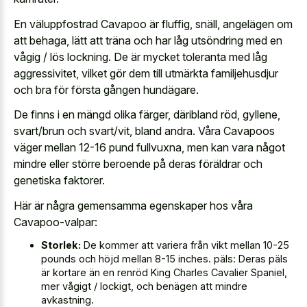
En väluppfostrad Cavapoo är fluffig, snäll, angelägen om
att behaga, lätt att träna och har låg utsöndring med en
vågig / lös lockning. De är mycket toleranta med låg
aggressivitet, vilket gör dem till utmärkta familjehusdjur
och bra för första gången hundägare.
De finns i en mängd olika färger, däribland röd, gyllene,
svart/brun och svart/vit, bland andra. Våra Cavapoos
väger mellan 12-16 pund fullvuxna, men kan vara något
mindre eller större beroende på deras föräldrar och
genetiska faktorer.
Här är några gemensamma egenskaper hos våra
Cavapoo-valpar:
Storlek:
De kommer att variera från vikt mellan 10-25
pounds och höjd mellan 8-15 inches. päls: Deras päls
är kortare än en renröd King Charles Cavalier Spaniel,
mer vågigt / lockigt, och benägen att mindre
avkastning.