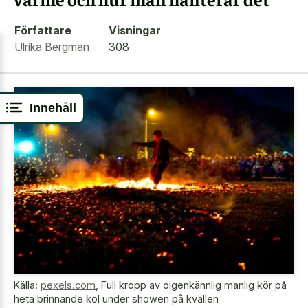
Författare
Visningar
Ulrika Bergman
308
Innehåll
Källa:
pexels.com
,
Full kropp av oigenkännlig manlig kör på
heta brinnande kol under showen på kvällen