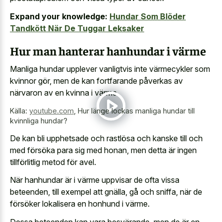
Expand your knowledge:
Hundar Som Blöder
Tandkött När De Tuggar Leksaker
Hur man hanterar hanhundar i värme
Manliga hundar upplever vanligtvis inte värmecykler som
kvinnor gör, men de kan fortfarande påverkas av
närvaron av en kvinna i värme.
Källa:
youtube.com
,
Hur länge lockas manliga hundar till
kvinnliga hundar?
De kan bli upphetsade och rastlösa och kanske till och
med försöka para sig med honan, men detta är ingen
tillförlitlig metod för avel.
När hanhundar är i värme uppvisar de ofta vissa
beteenden, till exempel att gnälla, gå och sniffa, när de
försöker lokalisera en honhund i värme.
Dessa beteenden kan vara besvärande, men de är en