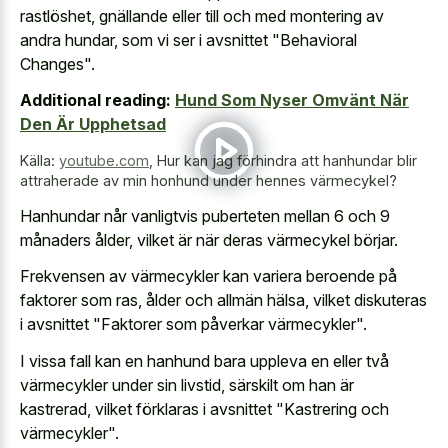
rastlöshet, gnällande eller till och med montering av
andra hundar, som vi ser i avsnittet "Behavioral
Changes".
Additional reading:
Hund Som Nyser Omvänt När
Den Är Upphetsad
Källa:
youtube.com
,
Hur kan jag förhindra att hanhundar blir
attraherade av min honhund under hennes värmecykel?
Hanhundar når vanligtvis puberteten mellan 6 och 9
månaders ålder, vilket är när deras värmecykel börjar.
Frekvensen av värmecykler kan variera beroende på
faktorer som ras, ålder och allmän hälsa, vilket diskuteras
i avsnittet "Faktorer som påverkar värmecykler".
I vissa fall kan en hanhund bara uppleva en eller två
värmecykler under sin livstid, särskilt om han är
kastrerad, vilket förklaras i avsnittet "Kastrering och
värmecykler".