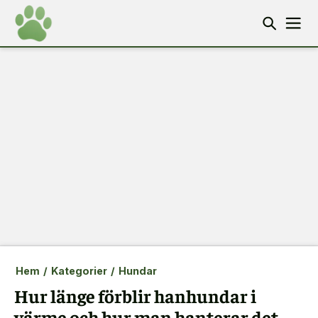
Hem
/
Kategorier
/
Hundar
Hur länge förblir hanhundar i
värme och hur man hanterar det