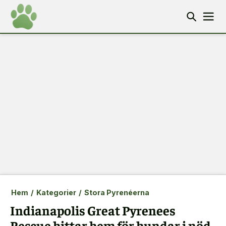
Hem
/
Kategorier
/
Stora Pyrenéerna
Indianapolis Great Pyrenees
Rescue hittar hem för hundar i nöd